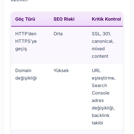
Göç Türü
SEO Riski
Kritik Kontrol
Ö
HTTP’den
Orta
SSL, 301,
h
HTTPS’ye
canonical,
y
geçiş
mixed
h
content
Domain
Yüksek
URL
e
değişikliği
eşleştirme,
y
Search
y
Console
adres
değişikliği,
backlink
takibi