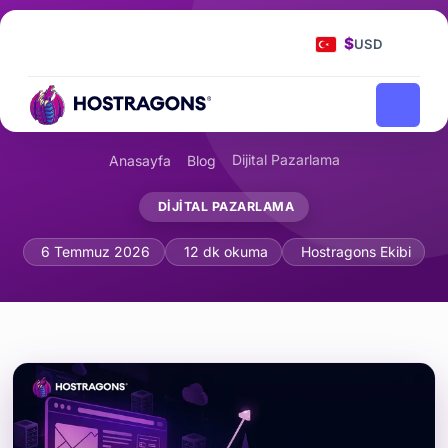
$
USD
Dijital Pazarlama
Anasayfa
Blog
DIJITAL PAZARLAMA
Web Sitesi Göçü (Site Migration) Sonr
6 Temmuz 2026
12 dk okuma
Hostragons Ekibi