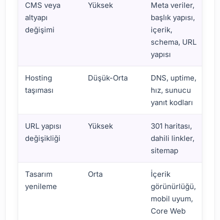
CMS veya
Yüksek
Meta veriler,
Ö
altyapı
başlık yapısı,
W
değişimi
içerik,
g
schema, URL
yapısı
Hosting
Düşük-Orta
DNS, uptime,
P
taşıması
hız, sunucu
h
yanıt kodları
V
URL yapısı
Yüksek
301 haritası,
/
değişikliği
dahili linkler,
y
sitemap
/
Tasarım
Orta
İçerik
Y
yenileme
görünürlüğü,
f
mobil uyum,
Core Web