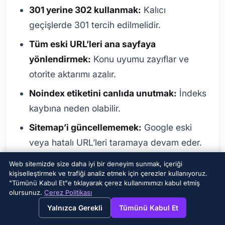
301 yerine 302 kullanmak:
Kalıcı
geçişlerde 301 tercih edilmelidir.
Tüm eski URL’leri ana sayfaya
yönlendirmek:
Konu uyumu zayıflar ve
otorite aktarımı azalır.
Noindex etiketini canlıda unutmak:
İndeks
kaybına neden olabilir.
Sitemap’i güncellememek:
Google eski
veya hatalı URL’leri taramaya devam eder.
Dahili linkleri eski URL’de bırakmak:
Web sitemizde size daha iyi bir deneyim sunmak, içeriği
kişiselleştirmek ve trafiği analiz etmek için çerezler kullanıyoruz.
Tarama bütçesi ve kullanıcı deneyimi zarar
"Tümünü Kabul Et"e tıklayarak çerez kullanımımızı kabul etmiş
görür.
olursunuz.
Çerez Politikası
→
×
View this page in English?
Yalnızca Gerekli
Tümünü Kabul Et
Backlink alan sayfaları gözden kaçırmak: