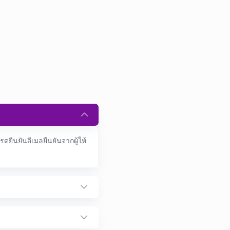
ืนยันอีเมลยืนยันจากผู้ให้