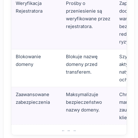
Weryfikacja
Prośby o
Zapewni
Rejestratora
przeniesienie są
dodatko
weryfikowane przez
warstwę
rejestratora.
bezpiec
redukuj
ryzyko o
Blokowanie
Blokuje nazwę
Szybka i
domeny
domeny przed
aktywacj
transferem.
natychm
ochrona
Zaawansowane
Maksymalizuje
Chroni r
zabezpieczenia
bezpieczeństwo
marki i 
nazwy domeny.
zaufani
klientów
Jak działa blokada rejestru domen?