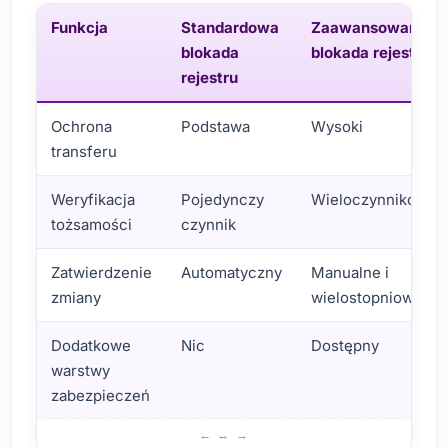
Funkcja
Standardowa
Zaawansowana
blokada
blokada rejestru
rejestru
Ochrona
Podstawa
Wysoki
transferu
Weryfikacja
Pojedynczy
Wieloczynnikowy
tożsamości
czynnik
Zatwierdzenie
Automatyczny
Manualne i
zmiany
wielostopniowe
Dodatkowe
Nic
Dostępny
warstwy
zabezpieczeń
Opcje i typy blokad rejestru domen