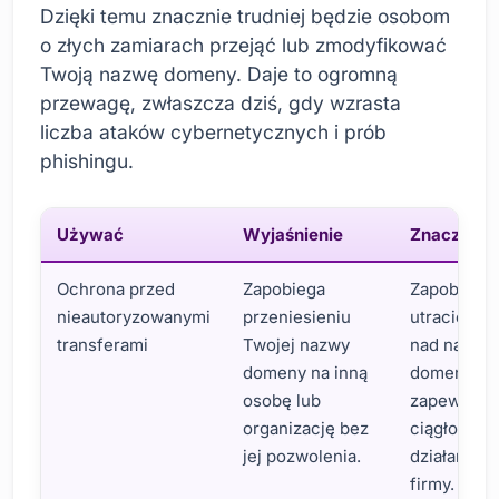
Dzięki temu znacznie trudniej będzie osobom
o złych zamiarach przejąć lub zmodyfikować
Twoją nazwę domeny. Daje to ogromną
przewagę, zwłaszcza dziś, gdy wzrasta
liczba ataków cybernetycznych i prób
phishingu.
Używać
Wyjaśnienie
Znaczenie
Ochrona przed
Zapobiega
Zapobiega
nieautoryzowanymi
przeniesieniu
utracie kon
transferami
Twojej nazwy
nad nazwą
domeny na inną
domeny i
osobę lub
zapewnia
organizację bez
ciągłość
jej pozwolenia.
działania T
firmy.