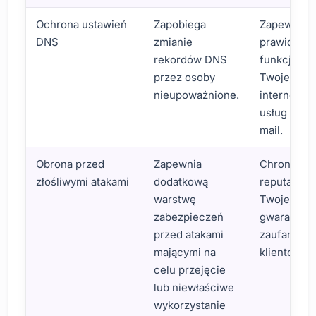
Ochrona ustawień
Zapobiega
Zapewnia
DNS
zmianie
prawidłow
rekordów DNS
funkcjono
przez osoby
Twojej wit
nieupoważnione.
internetowe
usług pocz
mail.
Obrona przed
Zapewnia
Chroni
złośliwymi atakami
dodatkową
reputację
warstwę
Twojej mark
zabezpieczeń
gwarantuje
przed atakami
zaufanie T
mającymi na
klientów.
celu przejęcie
lub niewłaściwe
wykorzystanie