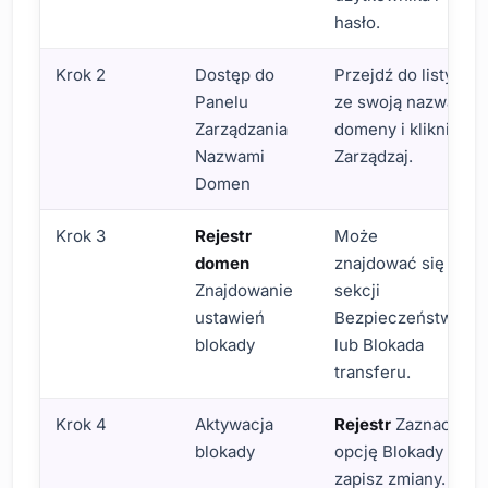
hasło.
Krok 2
Dostęp do
Przejdź do listy
Panelu
ze swoją nazwą
Zarządzania
domeny i kliknij
Nazwami
Zarządzaj.
Domen
Krok 3
Rejestr
Może
domen
znajdować się w
Znajdowanie
sekcji
ustawień
Bezpieczeństwo
blokady
lub Blokada
transferu.
Krok 4
Aktywacja
Rejestr
Zaznacz
blokady
opcję Blokady i
zapisz zmiany.