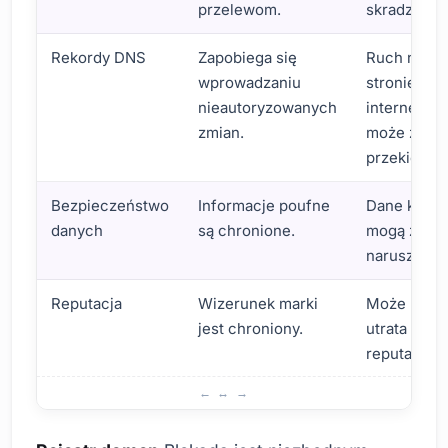
przelewom.
skradziona.
Rekordy DNS
Zapobiega się
Ruch na
wprowadzaniu
stronie
nieautoryzowanych
internetow
zmian.
może zost
przekierow
Bezpieczeństwo
Informacje poufne
Dane klien
danych
są chronione.
mogą zost
naruszone.
Reputacja
Wizerunek marki
Może nastą
jest chroniony.
utrata
reputacji.
Czym jest blokada rejestru domeny i dlaczego jest konie