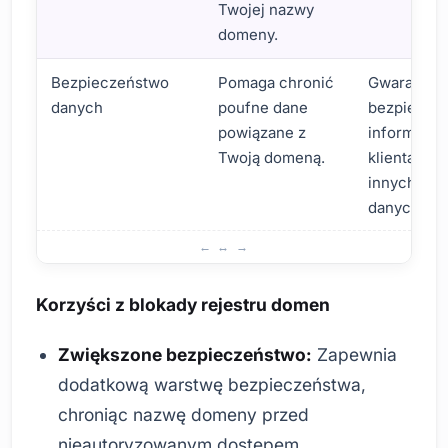
Twojej nazwy
domeny.
Bezpieczeństwo
Pomaga chronić
Gwarantuj
danych
poufne dane
bezpiecze
powiązane z
informacji 
Twoją domeną.
klientach i
innych wa
danych.
Jakie są korzyści z blokady rejestru domen?
Korzyści z blokady rejestru domen
Zwiększone bezpieczeństwo:
Zapewnia
dodatkową warstwę bezpieczeństwa,
chroniąc nazwę domeny przed
nieautoryzowanym dostępem.