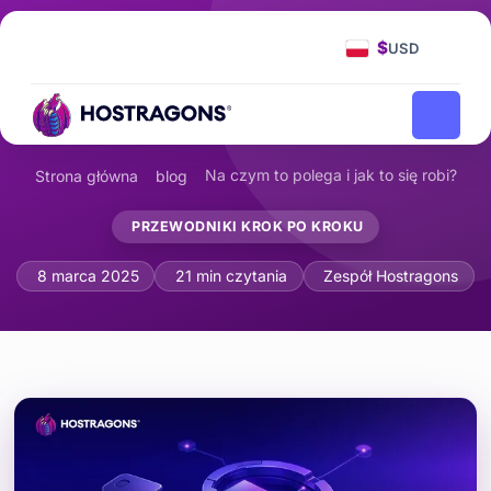
$
USD
Na czym to polega i jak to się robi?
Strona główna
blog
PRZEWODNIKI KROK PO KROKU
Czym jest blokada rejestru domeny i 
8 marca 2025
21 min czytania
Zespół Hostragons