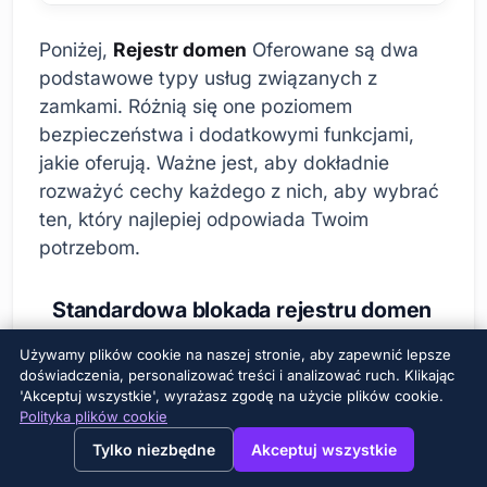
Poniżej,
Rejestr domen
Oferowane są dwa
podstawowe typy usług związanych z
zamkami. Różnią się one poziomem
bezpieczeństwa i dodatkowymi funkcjami,
jakie oferują. Ważne jest, aby dokładnie
rozważyć cechy każdego z nich, aby wybrać
ten, który najlepiej odpowiada Twoim
potrzebom.
Standardowa blokada rejestru domen
Standard
Rejestr domen
Blokada to
Używamy plików cookie na naszej stronie, aby zapewnić lepsze
podstawowy poziom ochrony oferowany
doświadczenia, personalizować treści i analizować ruch. Klikając
'Akceptuj wszystkie', wyrażasz zgodę na użycie plików cookie.
przez większość rejestratorów domen. Poziom
Polityka plików cookie
ten zapewnia ochronę nazwy domeny przed
→
×
View this page in English?
Tylko niezbędne
Akceptuj wszystkie
nieautoryzowanym transferem. Zazwyczaj po