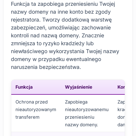
Funkcja ta zapobiega przeniesieniu Twojej
nazwy domeny na inne konto bez zgody
rejestratora. Tworzy dodatkową warstwę
zabezpieczeń, umożliwiając zachowanie
kontroli nad nazwą domeny. Znacznie
zmniejsza to ryzyko kradzieży lub
niewłaściwego wykorzystania Twojej nazwy
domeny w przypadku ewentualnego
naruszenia bezpieczeństwa.
Funkcja
Wyjaśnienie
Korzyśc
Ochrona przed
Zapobiega
Zapobie
nieautoryzowanym
nieautoryzowanemu
kradzie
transferem
przeniesieniu
domen i 
nazwy domeny.
danych.