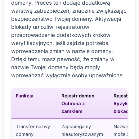
domeny. Proces ten dodaje dodatkową
warstwę zabezpieczeń, znacznie zwiększając
bezpieczeństwo Twojej domeny. Aktywacja
blokady umożliwi rejestratorowi
przeprowadzenie dodatkowych kroków
weryfikacyjnych, jeśli zajdzie potrzeba
wprowadzenia zmian w nazwie domeny.
Dzięki temu masz pewność, że zmiany w
nazwie Twojej domeny będą mogły
wprowadzać wyłącznie osoby upoważnione.
Funkcja
Rejestr domen
Rejestr do
Ochrona z
Ryzyko be
zamkiem
blokady
Transfer nazwy
Zapobiegamy
Nazwa dom
domeny
nieautoryzowanym
może zost