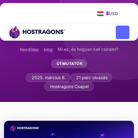
$
USD
Mi ez, és hogyan kell csinálni?
Kezdőlap
blog
ÚTMUTATÓK
Mi az a Domain Registry Lock és hogya
2025. március 8.
21 perc olvasás
Hostragons Csapat