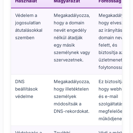
Használat
Magyarázat
Fontosság
Védelem a
Megakadályozza,
Megakadályozza
jogosulatlan
hogy a domain
hogy elveszítse
átutalásokkal
nevét engedély
az irányítást a
szemben
nélkül átadják
domain neve
egy másik
felett, és
személynek vagy
biztosítja az
szervezetnek.
üzletmenet
folytonosságát.
DNS
Megakadályozza,
Ez biztosítja,
beállítások
hogy illetéktelen
hogy webhelye
védelme
személyek
és e-mail
módosítsák a
szolgáltatásai
DNS-rekordokat.
megfelelően
működjenek.
Védekezés a
További
Védi a márka