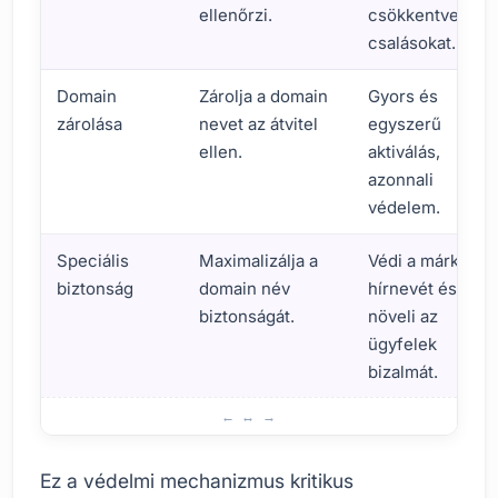
ellenőrzi.
csökkentve a
csalásokat.
Domain
Zárolja a domain
Gyors és
zárolása
nevet az átvitel
egyszerű
ellen.
aktiválás,
azonnali
védelem.
Speciális
Maximalizálja a
Védi a márka
biztonság
domain név
hírnevét és
biztonságát.
növeli az
ügyfelek
bizalmát.
Hogyan működik a Domain Registry Lock?
Ez a védelmi mechanizmus kritikus