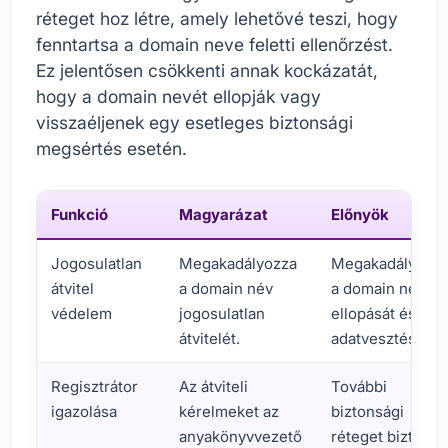
réteget hoz létre, amely lehetővé teszi, hogy
fenntartsa a domain neve feletti ellenőrzést.
Ez jelentősen csökkenti annak kockázatát,
hogy a domain nevét ellopják vagy
visszaéljenek egy esetleges biztonsági
megsértés esetén.
Funkció
Magyarázat
Előnyök
Jogosulatlan
Megakadályozza
Megakadályozz
átvitel
a domain név
a domain név
védelem
jogosulatlan
ellopását és az
átvitelét.
adatvesztést.
Regisztrátor
Az átviteli
További
igazolása
kérelmeket az
biztonsági
anyakönyvvezető
réteget biztosít,