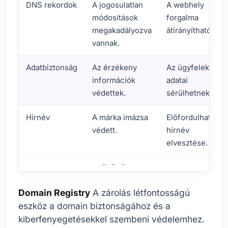
DNS rekordok
A jogosulatlan
A webhely
módosítások
forgalma
megakadályozva
átirányítható.
vannak.
Adatbiztonság
Az érzékeny
Az ügyfelek
információk
adatai
védettek.
sérülhetnek.
Hírnév
A márka imázsa
Előfordulhat a
védett.
hírnév
elvesztése.
Mi az a Domain Registry Lock és miért szükséges?
Domain Registry
A zárolás létfontosságú
eszköz a domain biztonságához és a
kiberfenyegetésekkel szembeni védelemhez.