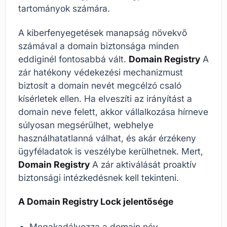
tartományok számára.
A kiberfenyegetések manapság növekvő
számával a domain biztonsága minden
eddiginél fontosabbá vált.
Domain Registry
A
zár hatékony védekezési mechanizmust
biztosít a domain nevét megcélzó csaló
kísérletek ellen. Ha elveszíti az irányítást a
domain neve felett, akkor vállalkozása hírneve
súlyosan megsérülhet, webhelye
használhatatlanná válhat, és akár érzékeny
ügyféladatok is veszélybe kerülhetnek. Mert,
Domain Registry
A zár aktiválását proaktív
biztonsági intézkedésnek kell tekinteni.
A Domain Registry Lock jelentősége
Megakadályozza a domain név