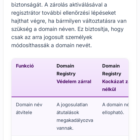
biztonságát. A zárolás aktiválásával a
regisztrátor további ellenőrzési lépéseket
hajthat végre, ha bármilyen változtatásra van
szükség a domain néven. Ez biztosítja, hogy
csak az arra jogosult személyek
módosíthassák a domain nevét.
Funkció
Domain
Domain
Registry
Registry
Védelem zárral
Kockázat zár
nélkül
Domain név
A jogosulatlan
A domain név
átvitele
átutalások
ellopható.
megakadályozva
vannak.