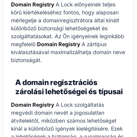
Domain Registry
A Lock előnyeinek teljes
körű kiértékeléséhez fontos, hogy alaposan
mérlegelje a domainregisztrátora által kínált
különböző biztonsági lehetőségeket és
szolgáltatásokat. Az Ön igényeinek leginkább
megfelelő
Domain Registry
A zártípus
kiválasztásával maximalizálhatja domain neve
biztonságát.
A domain regisztrációs
zárolási lehetőségei és típusai
Domain Registry
A Lock szolgáltatás
megvédi domain nevét a jogosulatlan
átvitelektől, miközben számos lehetőséget
kínál a különböző igények kielégítésére. Ezek
a lehetőségek a biztonság, a rugalmasság és