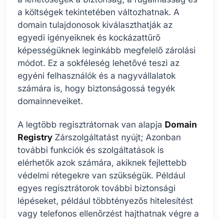
a költségek tekintetében változhatnak. A
domain tulajdonosok kiválaszthatják az
egyedi igényeiknek és kockázattűrő
képességüknek leginkább megfelelő zárolási
módot. Ez a sokféleség lehetővé teszi az
egyéni felhasználók és a nagyvállalatok
számára is, hogy biztonságossá tegyék
domainneveiket.
A legtöbb regisztrátornak van alapja
Domain
Registry
Zárszolgáltatást nyújt; Azonban
további funkciók és szolgáltatások is
elérhetők azok számára, akiknek fejlettebb
védelmi rétegekre van szükségük. Például
egyes regisztrátorok további biztonsági
lépéseket, például többtényezős hitelesítést
vagy telefonos ellenőrzést hajthatnak végre a