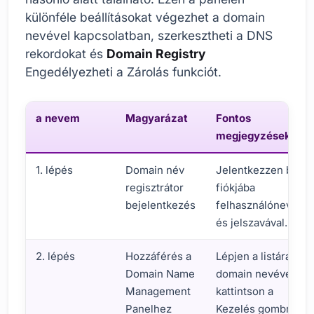
különféle beállításokat végezhet a domain
nevével kapcsolatban, szerkesztheti a DNS
rekordokat és
Domain Registry
Engedélyezheti a Zárolás funkciót.
a nevem
Magyarázat
Fontos
megjegyzések
1. lépés
Domain név
Jelentkezzen be
regisztrátor
fiókjába
bejelentkezés
felhasználónevével
és jelszavával.
2. lépés
Hozzáférés a
Lépjen a listára a
Domain Name
domain nevével, és
Management
kattintson a
Panelhez
Kezelés gombra.