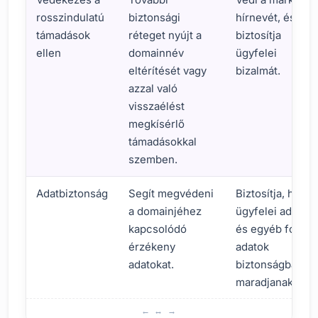
rosszindulatú
biztonsági
hírnevét, és
támadások
réteget nyújt a
biztosítja
ellen
domainnév
ügyfelei
eltérítését vagy
bizalmát.
azzal való
visszaélést
megkísérlő
támadásokkal
szemben.
Adatbiztonság
Segít megvédeni
Biztosítja, hogy
a domainjéhez
ügyfelei adatai
kapcsolódó
és egyéb fontos
érzékeny
adatok
adatokat.
biztonságban
maradjanak.
Mik a Domain Registry Lock előnyei?