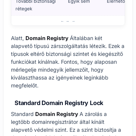
További biztonsági
Egyik sem
Elérhető
rétegek
A domain regisztrációs zárolási lehetőségei és típusai
Alatt,
Domain Registry
Általában két
alapvető típusú zárszolgáltatás létezik. Ezek a
típusok eltérő biztonsági szintet és kiegészítő
funkciókat kínálnak. Fontos, hogy alaposan
mérlegelje mindegyik jellemzőit, hogy
kiválaszthassa az igényeinek leginkább
megfelelőt.
Standard Domain Registry Lock
Standard
Domain Registry
A zárolás a
legtöbb domainregisztrátor által kínált
alapvető védelmi szint. Ez a szint biztosítja a