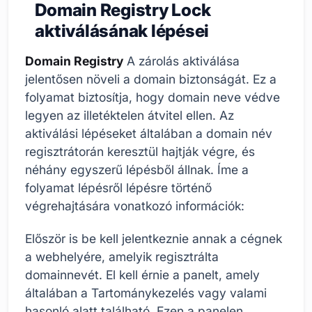
Domain Registry Lock
aktiválásának lépései
Domain Registry
A zárolás aktiválása
jelentősen növeli a domain biztonságát. Ez a
folyamat biztosítja, hogy domain neve védve
legyen az illetéktelen átvitel ellen. Az
aktiválási lépéseket általában a domain név
regisztrátorán keresztül hajtják végre, és
néhány egyszerű lépésből állnak. Íme a
folyamat lépésről lépésre történő
végrehajtására vonatkozó információk:
Először is be kell jelentkeznie annak a cégnek
a webhelyére, amelyik regisztrálta
domainnevét. El kell érnie a panelt, amely
általában a Tartománykezelés vagy valami
hasonló alatt található. Ezen a panelen