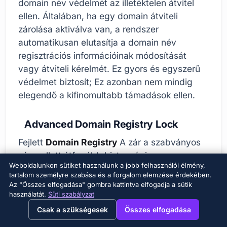
domain név védelmét az illetéktelen átvitel
ellen. Általában, ha egy domain átviteli
zárolása aktiválva van, a rendszer
automatikusan elutasítja a domain név
regisztrációs információinak módosítását
vagy átviteli kérelmét. Ez gyors és egyszerű
védelmet biztosít; Ez azonban nem mindig
elegendő a kifinomultabb támadások ellen.
Advanced Domain Registry Lock
Fejlett
Domain Registry
A zár a szabványos
zár mellett átfogóbb biztonsági
Weboldalunkon sütiket használunk a jobb felhasználói élmény,
intézkedéseket is kínál. Ezek az intézkedések
tartalom személyre szabása és a forgalom elemzése érdekében.
magukban foglalhatják a többtényezős
Az "Összes elfogadása" gombra kattintva elfogadja a sütik
hitelesítést, a telefonos ellenőrzést, a kézi
használatát.
Süti szabályzat
→
×
View this page in English?
jóváhagyási folyamatokat és a változtatási
Csak a szükségesek
Összes elfogadása
kérelmek szigorú felülvizsgálatát. A fejlett