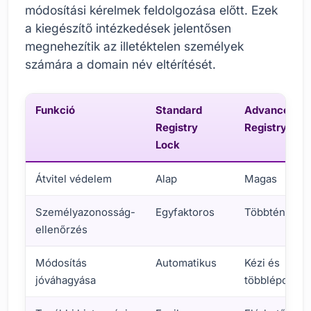
módosítási kérelmek feldolgozása előtt. Ezek
a kiegészítő intézkedések jelentősen
megnehezítik az illetéktelen személyek
számára a domain név eltérítését.
Funkció
Standard
Advanced
Registry
Registry Loc
Lock
Átvitel védelem
Alap
Magas
Személyazonosság-
Egyfaktoros
Többtényező
ellenőrzés
Módosítás
Automatikus
Kézi és
jóváhagyása
többlépcsős