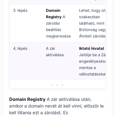
3. lépés
Domain
Lehet, hogy olyan
Registry
A
szakaszban
zárolási
található, mint a
beállítás
Biztonság vagy az
megkeresése
Átviteli zárolás.
4. lépés
A zár
Iktató hivatal
aktiválása
Jelölje be a Zárolás
engedélyezését és
mentse a
változtatásokat.
Domain Registry Lock aktiválásának lépései
Domain Registry
A zár aktiválása után,
amikor a domain nevét át kell vinni, először le
kell tiltania ezt a zárolást. Ez