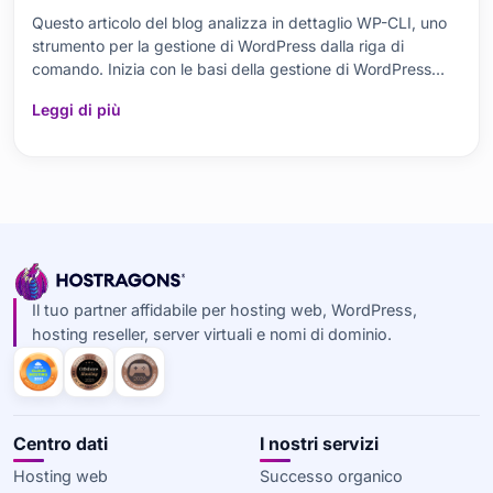
Questo articolo del blog analizza in dettaglio WP-CLI, uno
strumento per la gestione di WordPress dalla riga di
comando. Inizia con le basi della gestione di WordPress
con WP-CLI, trattando i requisiti di installazione, le
Leggi di più
considerazioni chiave e i comandi di base. Spiega inoltre in
dettaglio i vantaggi di WP-CLI per l
Il tuo partner affidabile per hosting web, WordPress,
hosting reseller, server virtuali e nomi di dominio.
Centro dati
I nostri servizi
Hosting web
Successo organico