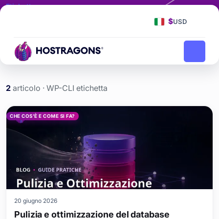
Etichetta
WP-CLI
$
USD
WP-CLI
Home
blog
2
articolo · WP-CLI etichetta
WP-CLI etiketi yazıları
CHE COS'È E COME SI FA?
20 giugno 2026
Pulizia e ottimizzazione del database