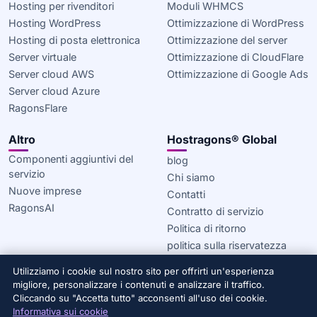
Hosting per rivenditori
Moduli WHMCS
Hosting WordPress
Ottimizzazione di WordPress
Hosting di posta elettronica
Ottimizzazione del server
Server virtuale
Ottimizzazione di CloudFlare
Server cloud AWS
Ottimizzazione di Google Ads
Server cloud Azure
RagonsFlare
Altro
Hostragons® Global
Componenti aggiuntivi del
blog
servizio
Chi siamo
Nuove imprese
Contatti
RagonsAI
Contratto di servizio
Politica di ritorno
politica sulla riservatezza
Informativa sui cookie
Utilizziamo i cookie sul nostro sito per offrirti un'esperienza
migliore, personalizzare i contenuti e analizzare il traffico.
© 2020–2026 Hostragons® Global —
Un marchio di Draconis
Cliccando su "Accetta tutto" acconsenti all'uso dei cookie.
Infrastructure, LLC.
Tutti i diritti riservati.
Informativa sui cookie