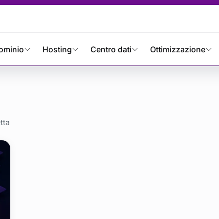
one del marchio
ominio
Hosting
Centro dati
Ottimizzazione
tta
ne del marchio e