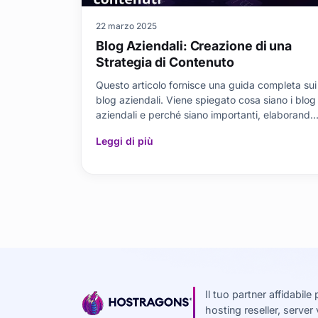
22 marzo 2025
Blog Aziendali: Creazione di una
Strategia di Contenuto
Questo articolo fornisce una guida completa sui
blog aziendali. Viene spiegato cosa siano i blog
aziendali e perché siano importanti, elaborando
i passaggi necessari per formulare una
Leggi di più
strategia di contenuto efficace. Temi come la
definizione del pubblico di riferimento, la ricerc
delle parole chiave, l'importanza dell
Il tuo partner affidabil
hosting reseller, server 