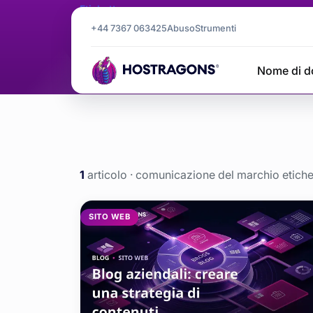
Etichetta
comunicazi
+44 7367 063425
Abuso
Strumenti
Nome di d
comunicazione del marchio
Home
blog
1
articolo · comunicazione del marchio etiche
comunicazio
SITO WEB