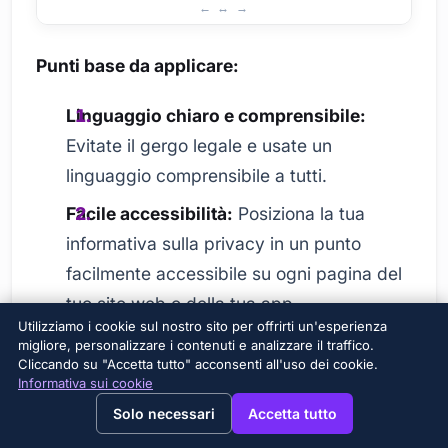
Cose da considerare quando si crea un informativa sulla 
Punti base da applicare:
Linguaggio chiaro e comprensibile:
Evitate il gergo legale e usate un
linguaggio comprensibile a tutti.
Facile accessibilità:
Posiziona la tua
informativa sulla privacy in un punto
facilmente accessibile su ogni pagina del
tuo sito web o della tua app.
Utilizziamo i cookie sul nostro sito per offrirti un'esperienza
Aggiornamento regolare:
Aggiorna
migliore, personalizzare i contenuti e analizzare il traffico.
Cliccando su "Accetta tutto" acconsenti all'uso dei cookie.
regolarmente la tua informativa sulla
Informativa sui cookie
privacy in base alle modifiche legislative e
→
×
View this page in English?
Solo necessari
Accetta tutto
alle innovazioni nelle tue pratiche