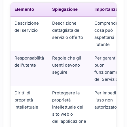
Elemento
Spiegazione
Importanza
Descrizione
Descrizione
Comprendere
del servizio
dettagliata del
cosa può
servizio offerto
aspettarsi
l'utente
Responsabilità
Regole che gli
Per garantire il
dell'utente
utenti devono
buon
seguire
funzionamento
del Servizio
Diritti di
Proteggere la
Per impedire
proprietà
proprietà
l'uso non
intellettuale
intellettuale del
autorizzato
sito web o
dell'applicazione