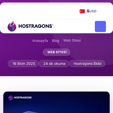
$
USD
Web Sitesi
Anasayfa
Blog
WEB SITESI
Varnish Cache ile Web Sitesi Hızlandı
16 Ekim 2025
24 dk okuma
Hostragons Ekibi