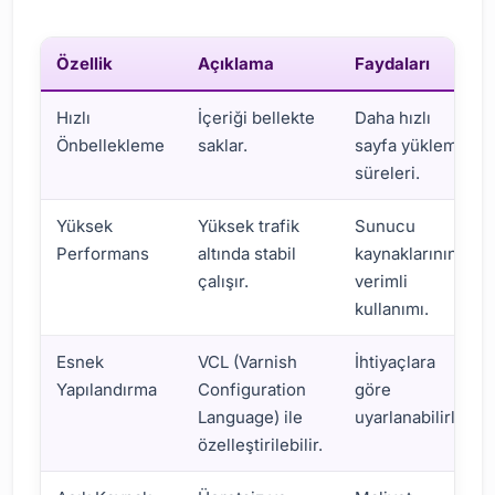
Özellik
Açıklama
Faydaları
Hızlı
İçeriği bellekte
Daha hızlı
Önbellekleme
saklar.
sayfa yükleme
süreleri.
Yüksek
Yüksek trafik
Sunucu
Performans
altında stabil
kaynaklarının
çalışır.
verimli
kullanımı.
Esnek
VCL (Varnish
İhtiyaçlara
Yapılandırma
Configuration
göre
Language) ile
uyarlanabilirlik.
özelleştirilebilir.