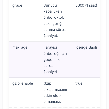
grace
Sunucu
3600 (1 saat)
O
kapalıyken
d
önbellekteki
k
eski içeriği
d
sunma süresi
k
(saniye).
max_age
Tarayıcı
İçeriğe Bağlı
Y
önbelleği için
T
geçerlilik
t
süresi
ö
(saniye).
s
gzip_enable
Gzip
true
Y
sıkıştırmasının
h
etkin olup
t
olmaması.