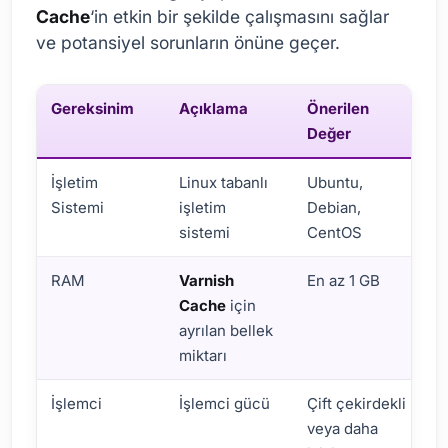
Cache
‘in etkin bir şekilde çalışmasını sağlar
ve potansiyel sorunların önüne geçer.
Gereksinim
Açıklama
Önerilen
Değer
İşletim
Linux tabanlı
Ubuntu,
Sistemi
işletim
Debian,
sistemi
CentOS
RAM
Varnish
En az 1 GB
Cache
için
ayrılan bellek
miktarı
İşlemci
İşlemci gücü
Çift çekirdekli
veya daha