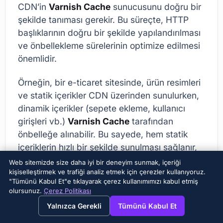
CDN’in
Varnish Cache
sunucusunu doğru bir
şekilde tanıması gerekir. Bu süreçte, HTTP
başlıklarının doğru bir şekilde yapılandırılması
ve önbellekleme sürelerinin optimize edilmesi
önemlidir.
Örneğin, bir e-ticaret sitesinde, ürün resimleri
ve statik içerikler CDN üzerinden sunulurken,
dinamik içerikler (sepete ekleme, kullanıcı
girişleri vb.)
Varnish Cache
tarafından
önbelleğe alınabilir. Bu sayede, hem statik
içeriklerin hızlı bir şekilde sunulması sağlanır,
hem de dinamik içeriklerin sunucu üzerindeki
Web sitemizde size daha iyi bir deneyim sunmak, içeriği
yükü azaltılır.
kişiselleştirmek ve trafiği analiz etmek için çerezler kullanıyoruz.
"Tümünü Kabul Et"e tıklayarak çerez kullanımımızı kabul etmiş
olursunuz.
Çerez Politikası
→
×
View this page in English?
Varnish Cache Performansını
Yalnızca Gerekli
Tümünü Kabul Et