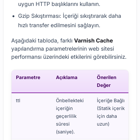
uygun HTTP başlıklarını kullanın.
Gzip Sıkıştırması: İçeriği sıkıştırarak daha
hızlı transfer edilmesini sağlayın.
Aşağıdaki tabloda, farklı
Varnish Cache
yapılandırma parametrelerinin web sitesi
performansı üzerindeki etkilerini görebilirsiniz.
Parametre
Açıklama
Önerilen
P
Değer
E
ttl
Önbellekteki
İçeriğe Bağlı
Y
içeriğin
(Statik içerik
u
geçerlilik
için daha
d
süresi
uzun)
s
(saniye).