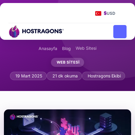
$
USD
Web Sitesi
Anasayfa
Blog
WEB SITESI
Marketing Otomasyonu Entegrasyonu
19 Mart 2025
21 dk okuma
Hostragons Ekibi