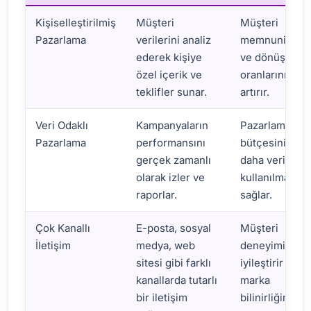
Kişiselleştirilmiş
Müşteri
Müşteri
Pazarlama
verilerini analiz
memnuniyetin
ederek kişiye
ve dönüşüm
özel içerik ve
oranlarını
teklifler sunar.
artırır.
Veri Odaklı
Kampanyaların
Pazarlama
Pazarlama
performansını
bütçesinin
gerçek zamanlı
daha verimli
olarak izler ve
kullanılmasını
raporlar.
sağlar.
Çok Kanallı
E-posta, sosyal
Müşteri
İletişim
medya, web
deneyimini
sitesi gibi farklı
iyileştirir ve
kanallarda tutarlı
marka
bir iletişim
bilinirliğini