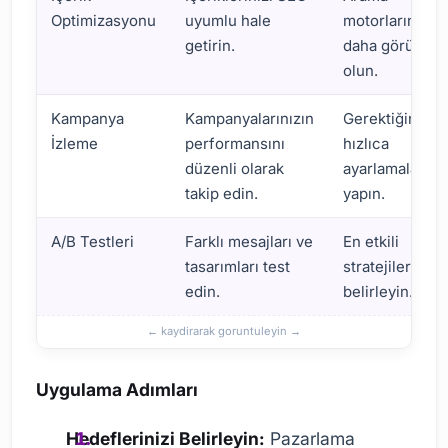
Optimizasyonu
uyumlu hale
motorlarında
getirin.
daha görünür
olun.
Kampanya
Kampanyalarınızın
Gerektiğinde
İzleme
performansını
hızlıca
düzenli olarak
ayarlamalar
takip edin.
yapın.
A/B Testleri
Farklı mesajları ve
En etkili
tasarımları test
stratejileri
edin.
belirleyin.
Uygulama Adımları
Hedeflerinizi Belirleyin:
Pazarlama