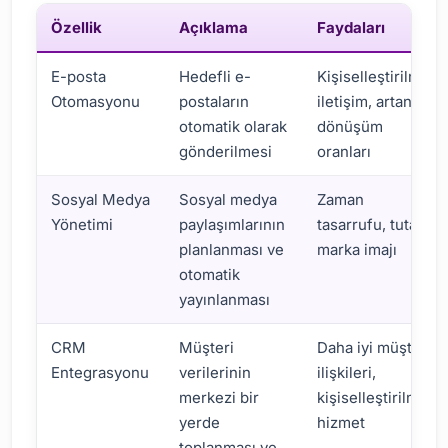
Özellik
Açıklama
Faydaları
E-posta
Hedefli e-
Kişiselleştirilmiş
Otomasyonu
postaların
iletişim, artan
otomatik olarak
dönüşüm
gönderilmesi
oranları
Sosyal Medya
Sosyal medya
Zaman
Yönetimi
paylaşımlarının
tasarrufu, tutarlı
planlanması ve
marka imajı
otomatik
yayınlanması
CRM
Müşteri
Daha iyi müşteri
Entegrasyonu
verilerinin
ilişkileri,
merkezi bir
kişiselleştirilmiş
yerde
hizmet
toplanması ve