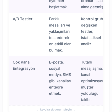
eylemler
oranları, satın
başlatmak.
alma geçmişi.
A/B Testleri
Farklı
Kontrol grubu,
mesajları ve
değişken
yaklaşımları
testler,
test ederek
istatistiksel
en etkili olanı
analiz.
bulmak.
Çok Kanallı
E-posta,
Tutarlı
Entegrasyon
sosyal
mesajlaşma,
medya, SMS
kanal
gibi kanalları
optimizasyonu,
entegre
müşteri
etmek.
yolculuğu
takibi.