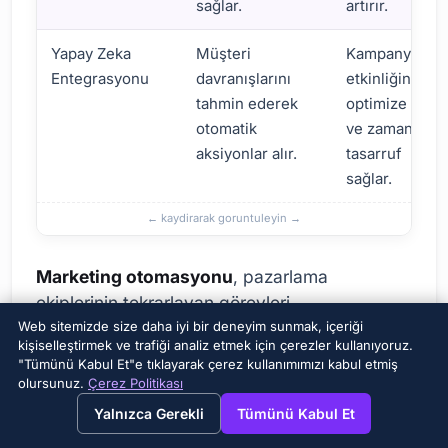
sağlar.
artırır.
Yapay Zeka
Müşteri
Kampanyaları
Entegrasyonu
davranışlarını
etkinliğini
tahmin ederek
optimize eder
otomatik
ve zamandan
aksiyonlar alır.
tasarruf
sağlar.
Marketing otomasyonu
, pazarlama
ekiplerinin tekrarlayan görevleri
Web sitemizde size daha iyi bir deneyim sunmak, içeriği
otomatikleştirerek daha stratejik ve yaratıcı
kişiselleştirmek ve trafiği analiz etmek için çerezler kullanıyoruz.
çalışmalara odaklanmasını sağlar. Bu sayede,
"Tümünü Kabul Et"e tıklayarak çerez kullanımımızı kabul etmiş
pazarlama departmanları daha verimli hale
olursunuz.
Çerez Politikası
→
×
View this page in English?
gelir ve işletmenin genel büyümesine katkıda
Yalnızca Gerekli
Tümünü Kabul Et
bulunur. Örneğin, otomatik e-posta