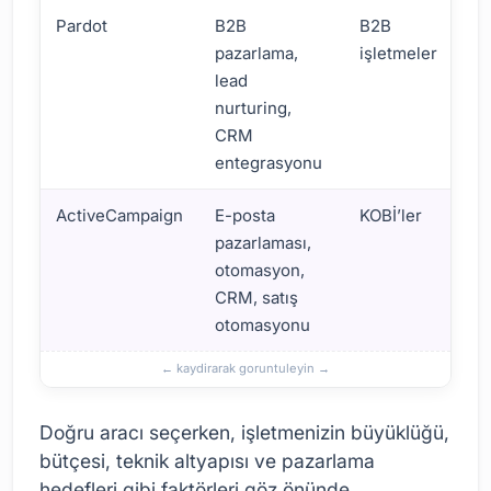
Pardot
B2B
B2B
pazarlama,
işletmeler
lead
nurturing,
CRM
entegrasyonu
ActiveCampaign
E-posta
KOBİ’ler
pazarlaması,
otomasyon,
CRM, satış
otomasyonu
Doğru aracı seçerken, işletmenizin büyüklüğü,
bütçesi, teknik altyapısı ve pazarlama
hedefleri gibi faktörleri göz önünde