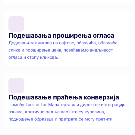
Подешавања проширења огласа
Додавањем линкова на сајтове, облачића, облачића,
слика и проширења цена, повећавамо видљивост
огласа и стопу кликова.
Подешавање праћења конверзија
Помоћу Гоогле Таг Манагер-а или директне интеграције
ознака, критичне радње као што су куповина,
подношење образаца и претрага се могу пратити.