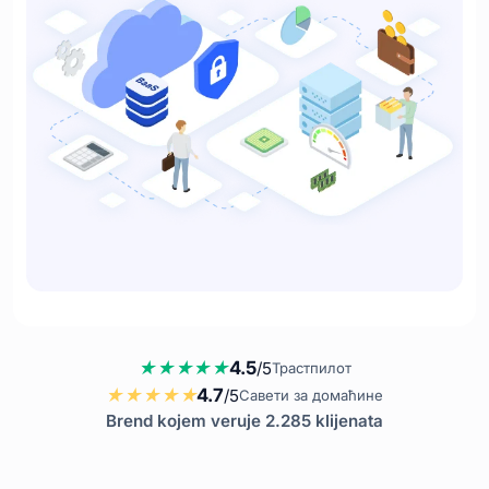
4.5
/5
Трастпилот
4.7
/5
Савети за домаћине
Brend kojem veruje 2.285 klijenata