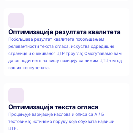
Оптимизација резултата квалитета
Побољшава резултат квалитета побољшањем
релевантности текста огласа, искуства одредишне
странице и очекиваног ЦТР троугла; Омогућавамо вам
да се подигнете на вишу позицију са нижим ЦПЦ-ом од
ваших конкурената.
Оптимизација текста огласа
Процењује варијације наслова и описа са А / Б
тестовима; истичемо поруку која обухвата највиши
ЦТР.