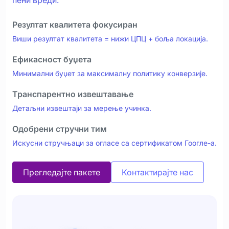
Резултат квалитета фокусиран
Виши резултат квалитета = нижи ЦПЦ + боља локација.
Ефикасност буџета
Минимални буџет за максималну политику конверзије.
Транспарентно извештавање
Детаљни извештаји за мерење учинка.
Одобрени стручни тим
Искусни стручњаци за огласе са сертификатом Гоогле-а.
Прегледајте пакете
Контактирајте нас