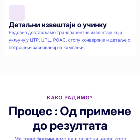
Детаљни извештаји о учинку
Редовно достављамо транспарентне извештаје који
укључују ЦТР, ЦПЦ, РОАС, стопу конверзије и детаље о
потрошњи заснованој на кампањи.
КАКО РАДИМО?
Процес : Од примене
до резултата
Ми трансформишемо ваш огласни налог кроз