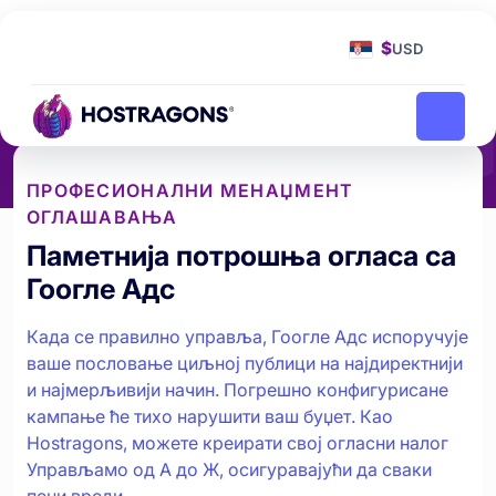
Почетна страница
Оптимизација Google огласа
Гоогле Адс
$
USD
управљање и
оптимизација
ПРОФЕСИОНАЛНИ МЕНАЏМЕНТ
ОГЛАШАВАЊА
Паметнија потрошња огласа са
Гоогле Адс
Када се правилно управља, Гоогле Адс испоручује
ваше пословање циљној публици на најдиректнији
и најмерљивији начин. Погрешно конфигурисане
кампање ће тихо нарушити ваш буџет. Као
Hostragons, можете креирати свој огласни налог
Управљамо од А до Ж, осигуравајући да сваки
пени вреди.