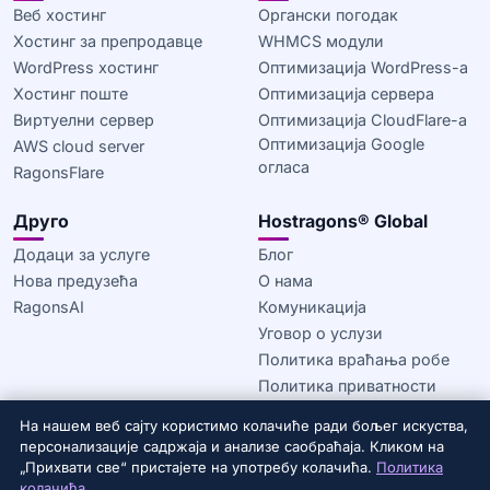
Веб хостинг
Органски погодак
Хостинг за препродавце
WHMCS модули
WordPress хостинг
Оптимизација WordPress-а
Хостинг поште
Оптимизација сервера
Виртуелни сервер
Оптимизација CloudFlare-а
Оптимизација Google
AWS cloud server
огласа
RagonsFlare
Друго
Hostragons® Global
Додаци за услуге
Блог
Нова предузећа
О нама
RagonsAI
Комуникација
Уговор о услузи
Политика враћања робе
Политика приватности
Политика колачића
На нашем веб сајту користимо колачиће ради бољег искуства,
персонализације садржаја и анализе саобраћаја. Кликом на
© 2020–2026 Hostragons® Global —
Brend kompanije Draconis
„Прихвати све“ пристајете на употребу колачића.
Политика
Infrastructure, LLC.
Sva prava zadržana.
колачића