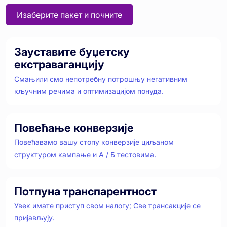
Изаберите пакет и почните
Зауставите буџетску
екстраваганцију
Смањили смо непотребну потрошњу негативним
кључним речима и оптимизацијом понуда.
Повећање конверзије
Повећавамо вашу стопу конверзије циљаном
структуром кампање и А / Б тестовима.
Потпуна транспарентност
Увек имате приступ свом налогу; Све трансакције се
пријављују.