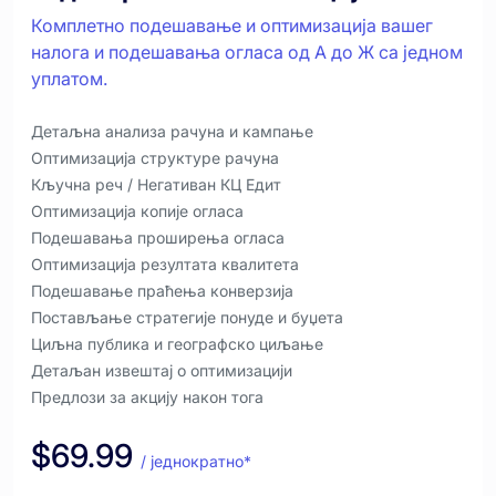
Комплетно подешавање и оптимизација вашег
налога и подешавања огласа од А до Ж са једном
уплатом.
Детаљна анализа рачуна и кампање
Оптимизација структуре рачуна
Кључна реч / Негативан КЦ Едит
Оптимизација копије огласа
Подешавања проширења огласа
Оптимизација резултата квалитета
Подешавање праћења конверзија
Постављање стратегије понуде и буџета
Циљна публика и географско циљање
Детаљан извештај о оптимизацији
Предлози за акцију након тога
$69.99
/ једнократно*