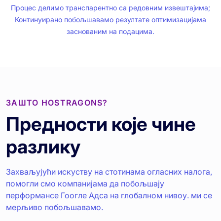
Процес делимо транспарентно са редовним извештајима;
Континуирано побољшавамо резултате оптимизацијама
заснованим на подацима.
ЗАШТО HOSTRAGONS?
Предности које чине
разлику
Захваљујући искуству на стотинама огласних налога,
помогли смо компанијама да побољшају
перформансе Гоогле Адса на глобалном нивоу. ми се
мерљиво побољшавамо.