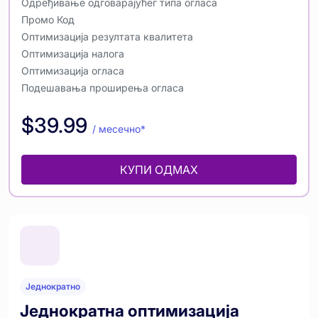
Одређивање одговарајућег типа огласа
Промо Код
Оптимизација резултата квалитета
Оптимизација налога
Оптимизација огласа
Подешавања проширења огласа
$39.99
/ месечно*
КУПИ ОДМАХ
Једнократно
Једнократна оптимизација