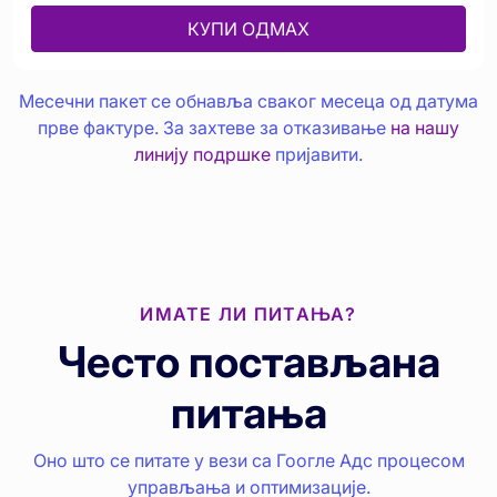
КУПИ ОДМАХ
Месечни пакет се обнавља сваког месеца од датума
прве фактуре. За захтеве за отказивање
на нашу
линију подршке
пријавити.
ИМАТЕ ЛИ ПИТАЊА?
Често постављана
питања
Оно што се питате у вези са Гоогле Адс процесом
управљања и оптимизације.