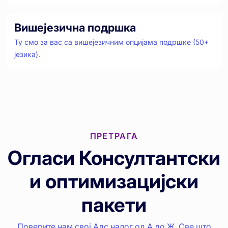
Вишејезична подршка
Ту смо за вас са вишејезичним опцијама подршке (50+
језика).
ПРЕТРАГА
Огласи Консултантски
и оптимизацијски
пакети
Поверите нам свој Адс налог од А до Ж. Све што