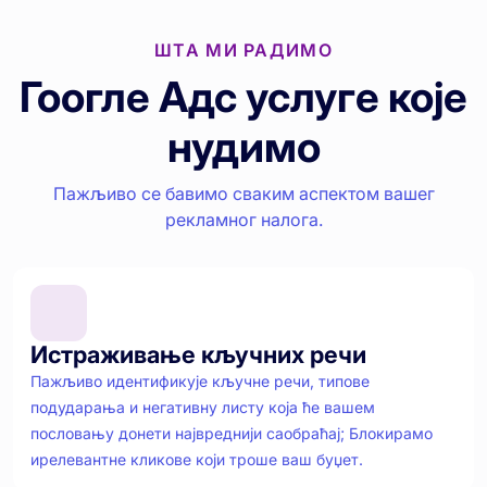
ШТА МИ РАДИМО
Гоогле Адс услуге које
нудимо
Пажљиво се бавимо сваким аспектом вашег
рекламног налога.
Истраживање кључних речи
Пажљиво идентификује кључне речи, типове
подударања и негативну листу која ће вашем
пословању донети највреднији саобраћај; Блокирамо
ирелевантне кликове који троше ваш буџет.