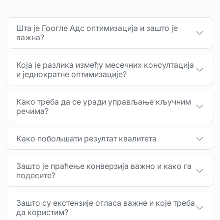
Шта је Гоогле Адс оптимизација и зашто је
важна?
Која је разлика између месечних консултација
и једнократне оптимизације?
Како треба да се уради управљање кључним
речима?
Како побољшати резултат квалитета
Зашто је праћење конверзија важно и како га
подесите?
Зашто су екстензије огласа важне и које треба
да користим?