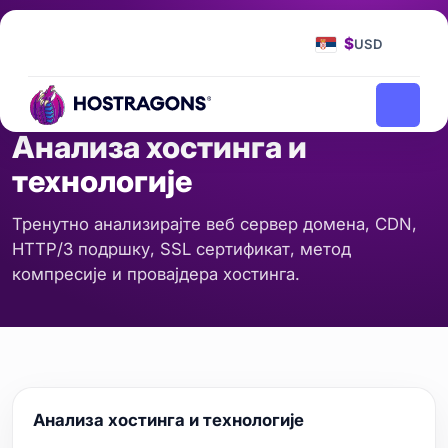
Мапа сајта
Алати
Анализа хостинга и технологије
/
/
$
USD
СЕРВЕР И МРЕЖА
Анализа хостинга и
технологије
Тренутно анализирајте веб сервер домена, CDN,
HTTP/3 подршку, SSL сертификат, метод
компресије и провајдера хостинга.
Анализа хостинга и технологије