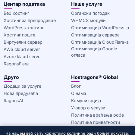
Центар података
Наше услуге
Веб хостинг
Органски погодак
Хостинг за препродавце
WHMCS модули
WordPress хостинг
Оптимизација WordPress-а
Хостинг поште
Оптимизација сервера
Виртуелни сервер
Оптимизација CloudFlare-а
Оптимизација Google
AWS cloud server
огласа
Azure klaud server
RagonsFlare
Друго
Hostragons® Global
Додаци за услуге
Блог
Нова предузећа
О нама
RagonsAI
Комуникација
Уговор о услузи
Политика враћања робе
Политика приватности
Политика колачића
На нашем веб сајту користимо колачиће ради бољег искуства,