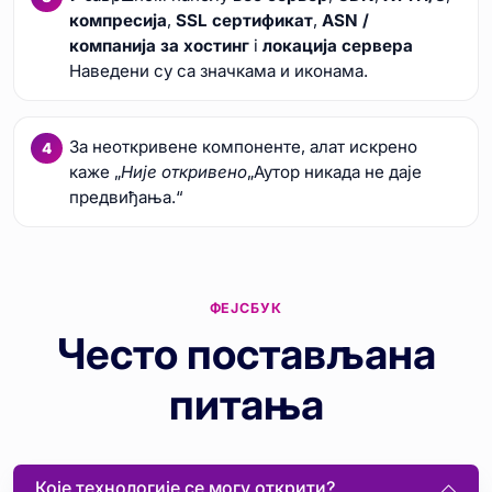
компресија
,
SSL сертификат
,
ASN /
компанија за хостинг
i
локација сервера
Наведени су са значкама и иконама.
За неоткривене компоненте, алат искрено
каже „
Није откривено
„Аутор никада не даје
предвиђања.“
ФЕЈСБУК
Често постављана
питања
Које технологије се могу открити?