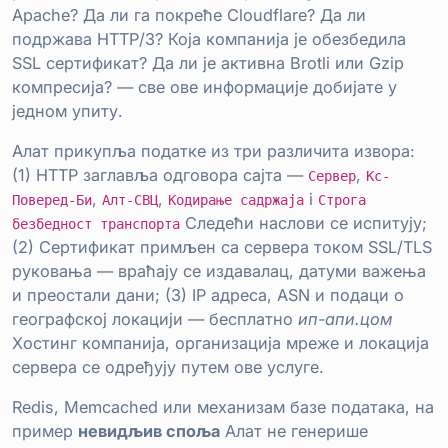
Apache? Да ли га покреће Cloudflare? Да ли
подржава HTTP/3? Која компанија је обезбедила
SSL сертификат? Да ли је активна Brotli или Gzip
компресија? — све ове информације добијате у
једном упиту.
Алат прикупља податке из три различита извора:
(1) HTTP заглавља одговора сајта —
,
Сервер
Кс-
,
,
i
Поверед-Би
Алт-СВЦ
Кодирање садржаја
Строга
Следећи наслови се испитују;
безбедност транспорта
(2) Сертификат примљен са сервера током SSL/TLS
руковања — враћају се издавалац, датуми важења
и преостали дани; (3) IP адреса, ASN и подаци о
географској локацији — бесплатно
ип-апи.цом
Хостинг компанија, организација мреже и локација
сервера се одређују путем ове услуге.
Redis, Memcached или механизам базе података, на
пример
невидљив споља
Алат не генерише