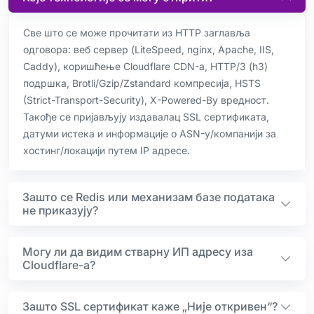
Све што се може прочитати из HTTP заглавља
одговора: веб сервер (LiteSpeed, nginx, Apache, IIS,
Caddy), коришћење Cloudflare CDN-а, HTTP/3 (h3)
подршка, Brotli/Gzip/Zstandard компресија, HSTS
(Strict-Transport-Security), X-Powered-By вредност.
Такође се пријављују издавалац SSL сертификата,
датуми истека и информације о ASN-у/компанији за
хостинг/локацији путем IP адресе.
Зашто се Redis или механизам базе података
не приказују?
Могу ли да видим стварну ИП адресу иза
Cloudflare-а?
Зашто SSL сертификат каже „Није откривен“?