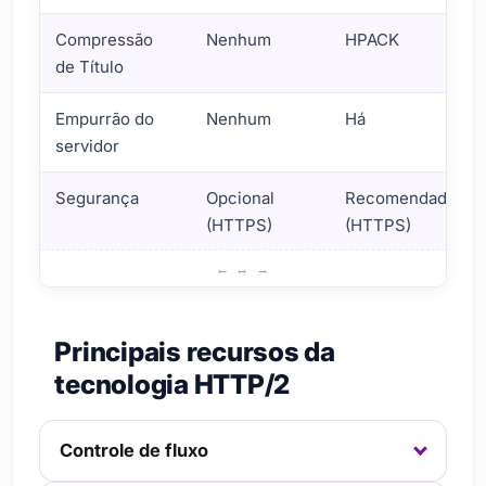
Compressão
Nenhum
HPACK
de Título
Empurrão do
Nenhum
Há
servidor
Segurança
Opcional
Recomendado
(HTTPS)
(HTTPS)
O que é HTTP/2? Sua importância para o mundo da web
Principais recursos da
tecnologia HTTP/2
Controle de fluxo