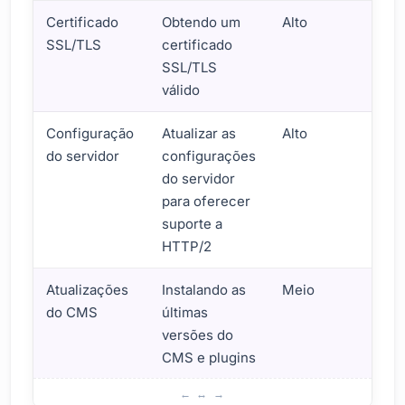
Certificado
Obtendo um
Alto
SSL/TLS
certificado
SSL/TLS
válido
Configuração
Atualizar as
Alto
do servidor
configurações
do servidor
para oferecer
suporte a
HTTP/2
Atualizações
Instalando as
Meio
do CMS
últimas
versões do
CMS e plugins
Um método passo a passo para migrar para HTTP/2