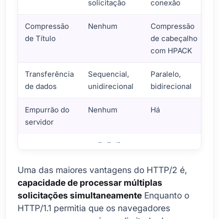
solicitação
conexão
Compressão
Nenhum
Compressão
de Título
de cabeçalho
com HPACK
Transferência
Sequencial,
Paralelo,
de dados
unidirecional
bidirecional
Empurrão do
Nenhum
Há
servidor
Aumento de desempenho fornecido pelo HTTP/2
Uma das maiores vantagens do HTTP/2 é,
capacidade de processar múltiplas
solicitações simultaneamente
Enquanto o
HTTP/1.1 permitia que os navegadores