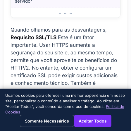
servidor
Vantagens e desvantagens da transição HTTP/2
Quando olhamos para as desvantagens,
Requisito SSL/TLS
Este é um fator
importante. Usar HTTPS aumenta a
segurança do seu site e, ao mesmo tempo,
permite que você aproveite os benefícios do
HTTP/2. No entanto, obter e configurar um
certificado SSL pode exigir custos adicionais
e conhecimento técnico. Também é
importante lembrar que algumas técnicas de
Usamos cookies para oferecer uma melhor experiência em nosso
otimização usadas no HTTP/1.1 podem ter
site, personalizar o conteúdo e analisar o tráfego. Ao clicar em
efeitos adversos no HTTP/2. Por exemplo, o
"Aceitar Todos", você concorda com o uso de cookies.
Política de
Cookies
sharding de domínio (servir recursos em
→
×
View this page in English?
diferentes domínios) é desnecessário com o
Somente Necessários
Aceitar Todos
HTTP/2 e pode impactar negativamente o