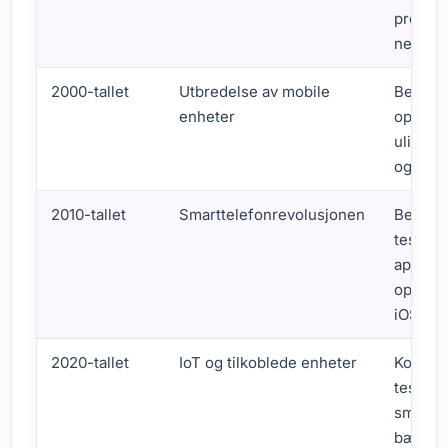
proble
nettles
2000-tallet
Utbredelse av mobile
Behov 
enheter
optimal
ulike s
og mobi
2010-tallet
Smarttelefonrevolusjonen
Behov f
testing
applika
operat
iOS og 
2020-tallet
IoT og tilkoblede enheter
Komplek
testpro
smarte
bærbar 