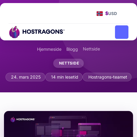
$
USD
Nettside
Hjemmeside
Blogg
NETTSIDE
Testing av Flermedieenheter: Mobil, N
24. mars 2025
14 min lesetid
Hostragons-teamet