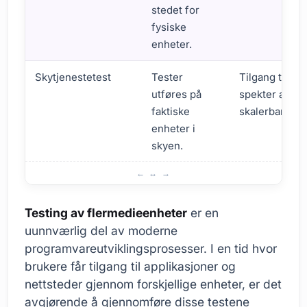
stedet for
fysiske
enheter.
Skytjenestetest
Tester
Tilgang til et 
utføres på
spekter av en
faktiske
skalerbart.
enheter i
skyen.
Hva er testing av flermedieenheter?
Testing av flermedieenheter
er en
uunnværlig del av moderne
programvareutviklingsprosesser. I en tid hvor
brukere får tilgang til applikasjoner og
nettsteder gjennom forskjellige enheter, er det
avgjørende å gjennomføre disse testene