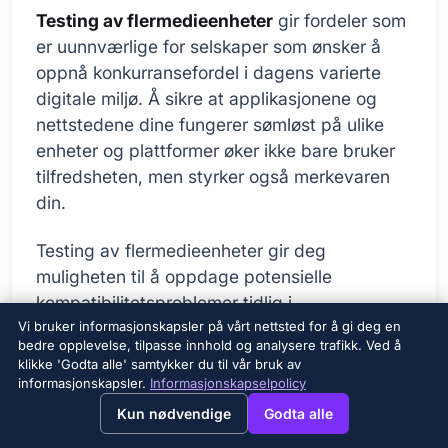
Testing av flermedieenheter
gir fordeler som
er uunnværlige for selskaper som ønsker å
oppnå konkurransefordel i dagens varierte
digitale miljø. Å sikre at applikasjonene og
nettstedene dine fungerer sømløst på ulike
enheter og plattformer øker ikke bare bruker
tilfredsheten, men styrker også merkevaren
din.
Testing av flermedieenheter gir deg
muligheten til å oppdage potensielle
kompatibilitetsproblemer tidlig i
utviklingsprosessen. Dette sparer tid og
Vi bruker informasjonskapsler på vårt nettsted for å gi deg en
bedre opplevelse, tilpasse innhold og analysere trafikk. Ved å
kostnader ved å rette opp feil. Du får også
klikke 'Godta alle' samtykker du til vår bruk av
muligheten til å optimalisere ytelsen til
informasjonskapsler.
Informasjonskapselpolicy
→
×
View this page in English?
applikasjonen din på enheter med ulike
Kun nødvendige
Godta alle
skjermstørrelser, operativsystemer og