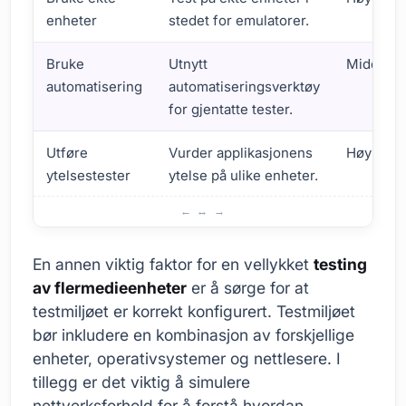
enheter
stedet for emulatorer.
Bruke
Utnytt
Middels
automatisering
automatiseringsverktøy
for gjentatte tester.
Utføre
Vurder applikasjonens
Høy
ytelsestester
ytelse på ulike enheter.
Tips for en vellykket testprosess for flermedieenheter
En annen viktig faktor for en vellykket
testing
av flermedieenheter
er å sørge for at
testmiljøet er korrekt konfigurert. Testmiljøet
bør inkludere en kombinasjon av forskjellige
enheter, operativsystemer og nettlesere. I
tillegg er det viktig å simulere
nettverksforhold for å forstå hvordan