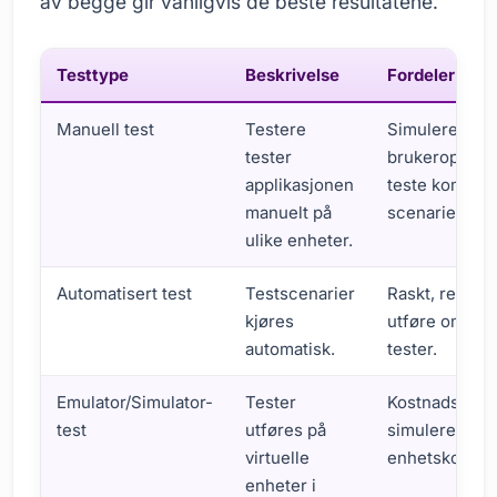
av begge gir vanligvis de beste resultatene.
Testtype
Beskrivelse
Fordeler
Manuell test
Testere
Simulerer ekt
tester
brukeroppleve
applikasjonen
teste komple
manuelt på
scenarier.
ulike enheter.
Automatisert test
Testscenarier
Raskt, repeter
kjøres
utføre omfat
automatisk.
tester.
Emulator/Simulator-
Tester
Kostnadseffek
test
utføres på
simulere ulik
virtuelle
enhetskonfigu
enheter i