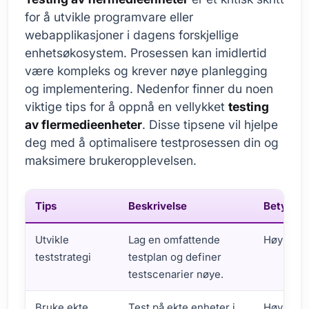
for å utvikle programvare eller
webapplikasjoner i dagens forskjellige
enhetsøkosystem. Prosessen kan imidlertid
være kompleks og krever nøye planlegging
og implementering. Nedenfor finner du noen
viktige tips for å oppnå en vellykket
testing
av flermedieenheter
. Disse tipsene vil hjelpe
deg med å optimalisere testprosessen din og
maksimere brukeropplevelsen.
Tips
Beskrivelse
Betydni
Utvikle
Lag en omfattende
Høy
teststrategi
testplan og definer
testscenarier nøye.
Bruke ekte
Test på ekte enheter i
Høy