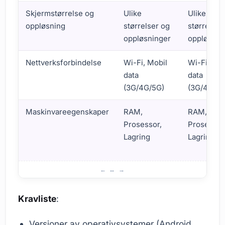
Skjermstørrelse og
Ulike
Ulike
oppløsning
størrelser og
størrelser
oppløsninger
oppløsnin
Nettverksforbindelse
Wi-Fi, Mobil
Wi-Fi, Mob
data
data
(3G/4G/5G)
(3G/4G/5G
Maskinvareegenskaper
RAM,
RAM,
Prosessor,
Prosessor
Lagring
Lagring
Krav for mobil, nettbrett og stasjonære enheter
Kravliste
:
Versjoner av operativsystemer (Android,