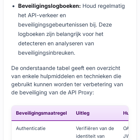
Beveiligingslogboeken:
Houd regelmatig
het API-verkeer en
beveiligingsgebeurtenissen bij. Deze
logboeken zijn belangrijk voor het
detecteren en analyseren van
beveiligingsinbreuken.
De onderstaande tabel geeft een overzicht
van enkele hulpmiddelen en technieken die
gebruikt kunnen worden ter verbetering van
de beveiliging van de API Proxy:
Beveiligingsmaatregel
Uitleg
Hulpmi
Authenticatie
Verifiëren van de
OAuth 2
identiteit van
JWT