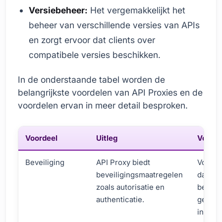
Versiebeheer:
Het vergemakkelijkt het
beheer van verschillende versies van APIs
en zorgt ervoor dat clients over
compatibele versies beschikken.
In de onderstaande tabel worden de
belangrijkste voordelen van API Proxies en de
voordelen ervan in meer detail besproken.
Voordeel
Uitleg
Voorde
Beveiliging
API Proxy biedt
Voork
beveiligingsmaatregelen
datale
zoals autorisatie en
besch
authenticatie.
gevoel
informa