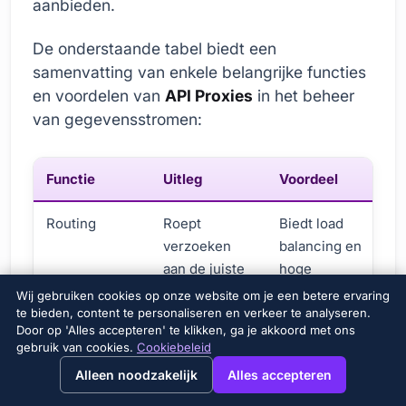
aanbieden.
De onderstaande tabel biedt een
samenvatting van enkele belangrijke functies
en voordelen van
API Proxies
in het beheer
van gegevensstromen:
Functie
Uitleg
Voordeel
Routing
Roept
Biedt load
verzoeken
balancing en
aan de juiste
hoge
back-end
beschikbaarheid.
Wij gebruiken cookies op onze website om je een betere ervaring
servers
te bieden, content te personaliseren en verkeer te analyseren.
Door op 'Alles accepteren' te klikken, ga je akkoord met ons
gebruik van cookies.
Cookiebeleid
Transformatie
Convert
Verhoogt client
→
×
View this page in English?
Alleen noodzakelijk
Alles accepteren
datatypes
compatibiliteit.
(bijvoorbeeld