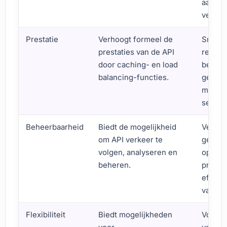
aan wet
vereis
Prestatie
Verhoogt formeel de
Snelle
prestaties van de API
respon
door caching- en load
betere
balancing-functies.
gebrui
minde
server
Beheerbaarheid
Biedt de mogelijkheid
Verwer
om API verkeer te
gebruik
volgen, analyseren en
oploss
beheren.
proble
efficië
van br
Flexibiliteit
Biedt mogelijkheden
Voldoe