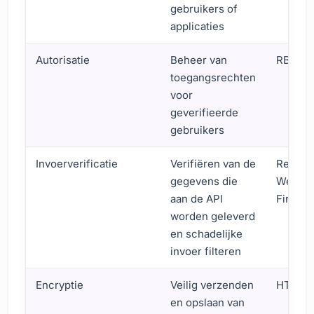
gebruikers of
applicaties
Autorisatie
Beheer van
RBAC, 
toegangsrechten
voor
geverifieerde
gebruikers
Invoerverificatie
Verifiëren van de
Regulie
gegevens die
Web Ap
aan de API
Firewal
worden geleverd
en schadelijke
invoer filteren
Encryptie
Veilig verzenden
HTTPS,
en opslaan van