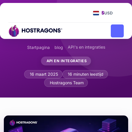
$
USD
API's en integraties
Startpagina
blog
API EN INTEGRATIES
API Proxy Creëren en Beveiligen voor
16 maart 2025
16 minuten leestijd
Hostragons Team