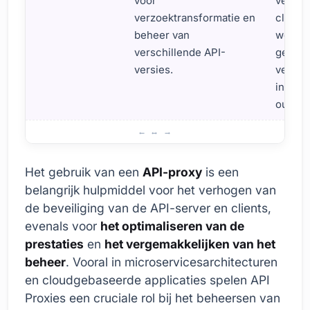
voor
versch
verzoektransformatie en
client
beheer van
werk A
verschillende API-
gemakke
versies.
vergem
integra
oudere
Voordelen van API Proxy: Waarom Gebruiken?
Het gebruik van een
API-proxy
is een
belangrijk hulpmiddel voor het verhogen van
de beveiliging van de API-server en clients,
evenals voor
het optimaliseren van de
prestaties
en
het vergemakkelijken van het
beheer
. Vooral in microservicesarchitecturen
en cloudgebaseerde applicaties spelen API
Proxies een cruciale rol bij het beheersen van