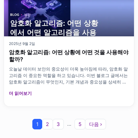
2025년 9월 2일
암호화 알고리즘: 어떤 상황에 어떤 것을 사용해야
할까?
오늘날 데이터 보안의 중요성이 더욱 높아짐에 따라, 암호화 알
고리즘 이 중요한 역할을 하고 있습니다. 이번 블로그 글에서는
암호화 알고리즘이 무엇인지, 기본 개념과 중요성을 상세히 살
펴보겠습니다. AES, RSA, DES와 같은 인기 있는 알고리즘의
더 읽어보기
기본적인 차이점을 설명하고, 올바른 알고리즘을 선택할 때 주
의해야 할 점들을 강조합니다. 어떤 알고리즘이 언제 더 적합한
지에 대한 실용적인 예를 통해 보여주고, 장점과 단점을 비교합
니다. 또한, 제3자에 대한 보호를 제공하는 암호화 알고리즘의
역할을 논의하고, 데이터 보안을 위해 어떻게 적용할 수 있는지
…
1
2
3
5
다음 ›
에 대한 팁도 제공