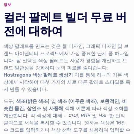
정보
컬러 팔레트 빌더 무료 버
전에 대하여
색상 팔레트를 만드는 것은 웹 디자인, 그래픽 디자인 및 브
랜드 아이덴티티 프로젝트에서 가장 중요한 단계 중 하나입
니다. 잘 선택된 색상 팔레트는 사용자 경험을 개선하고 브
랜드 일관성을 강화하며 눈의 피로를 줄여줍니다.
Hostragons 색상 팔레트 생성기
이를 통해 하나의 기본 색
상에서 시작하여 다섯 가지의 서로 다른 팔레트 스타일을 즉
시 만들 수 있습니다.
도구;
색조(밝은 색조)
및
색조 (어두운 색조)
,
보완적인
,
비
슷한 물건
,
삼인조
및
사중체
색채 이론에 따라 색상 조화를
계산합니다. 각 색상에 대해...
마녀
,
RGB
및
HSL
한 번의
클릭으로 서식을 복사할 수 있습니다. 원하는 색상은 16진
수 코드를 입력하거나 색상 선택 도구를 사용하여 입력할 수