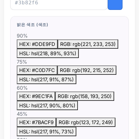
밝은 색조 (색조)
90%
HEX: #DDE9FD
RGB: rgb(221, 233, 253)
HSL: hsl(218, 89%, 93%)
75%
HEX: #C0D7FC
RGB: rgb(192, 215, 252)
HSL: hsl(217, 91%, 87%)
60%
HEX: #9EC1FA
RGB: rgb(158, 193, 250)
HSL: hsl(217, 90%, 80%)
45%
HEX: #7BACF9
RGB: rgb(123, 172, 249)
HSL: hsl(217, 91%, 73%)