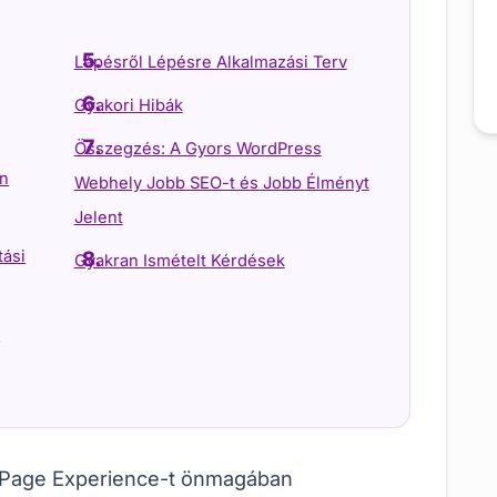
Lépésről Lépésre Alkalmazási Terv
Gyakori Hibák
Összegzés: A Gyors WordPress
en
Webhely Jobb SEO-t és Jobb Élményt
Jelent
tási
Gyakran Ismételt Kérdések
i
a Page Experience-t önmagában