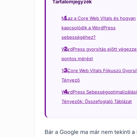
Tartalomjegyzék
Mi az a Core Web Vitals és hogyan
kapcsolódik a WordPress
sebességéhez?
WordPress gyorsítás előtt végezz
pontos mérést
10 Core Web Vitals Fókuszú Gyorsí
Tényező
WordPress Sebességoptimalizálás
Tényezők: Összefoglaló Táblázat
Bár a Google ma már nem tekinti 