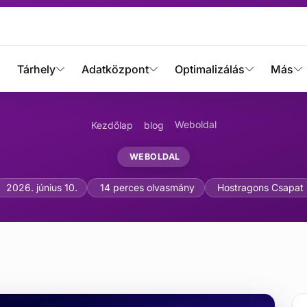
Tárhely
Adatközpont
Optimalizálás
Más
Weboldal
Kezdőlap
blog
WEBOLDAL
s Gyorsítás: 10 Kritikus
2026. június 10.
14 perces olvasmány
Hostragons Csapat