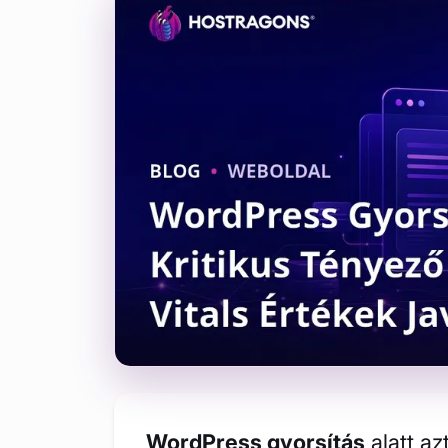
WordPress gyorsítás
alatt az