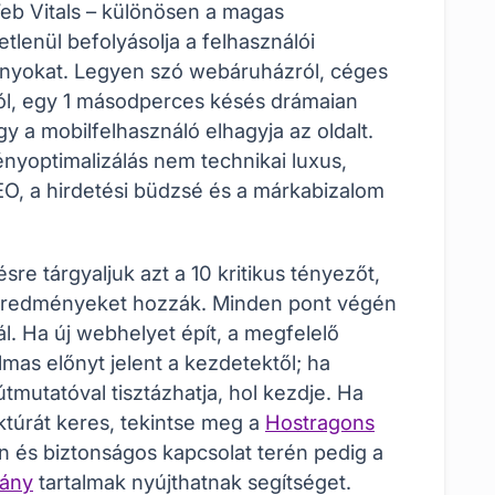
eb Vitals – különösen a magas
tlenül befolyásolja a felhasználói
ányokat. Legyen szó webáruházról, céges
lról, egy 1 másodperces késés drámaian
y a mobilfelhasználó elhagyja az oldalt.
nyoptimalizálás nem technikai luxus,
O, a hirdetési büdzsé és a márkabizalom
re tárgyaljuk azt a 10 kritikus tényezőt,
 eredményeket hozzák. Minden pont végén
l. Ha új webhelyet épít, a megfelelő
lmas előnyt jelent a kezdetektől; ha
tmutatóval tisztázhatja, hol kezdje. Ha
ktúrát keres, tekintse meg a
Hostragons
in és biztonságos kapcsolat terén pedig a
vány
tartalmak nyújthatnak segítséget.