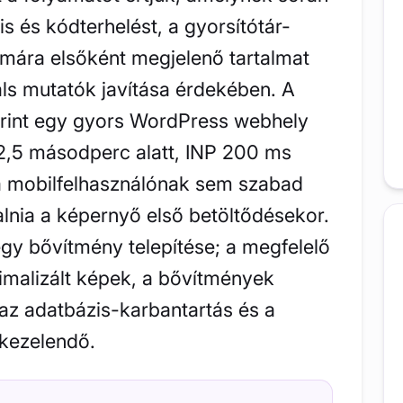
lis és kódterhelést, a gyorsítótár-
zámára elsőként megjelenő tartalmat
als mutatók javítása érdekében. A
int egy gyors WordPress webhely
 2,5 másodperc alatt, INP 200 ms
n a mobilfelhasználónak sem szabad
alnia a képernyő első betöltődésekor.
y bővítmény telepítése; a megfelelő
timalizált képek, a bővítmények
 az adatbázis-karbantartás és a
kezelendő.