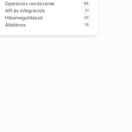
Operációs rendszerek
98
API és integrációk
31
Hibamegoldások
20
Általános
15