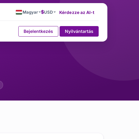
$
Magyar
USD
Kérdezze az AI-t
Bejelentkezés
Nyilvántartás
 Tényező a Core Web Vital