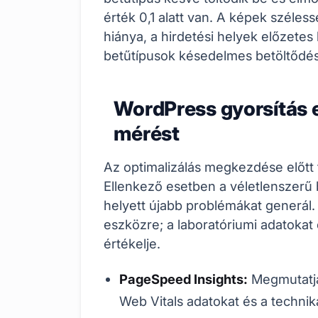
érték 0,1 alatt van. A képek szé
hiánya, a hirdetési helyek előzete
betűtípusok késedelmes betöltődése
WordPress gyorsítás 
mérést
Az optimalizálás megkezdése előtt fe
Ellenkező esetben a véletlenszerű
helyett újabb problémákat generál
eszközre; a laboratóriumi adatokat 
értékelje.
PageSpeed Insights:
Megmutatja 
Web Vitals adatokat és a technika