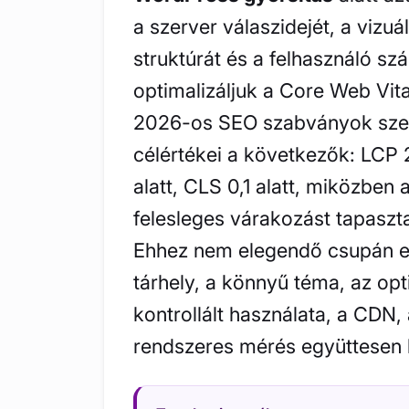
a szerver válaszidejét, a vizuá
struktúrát és a felhasználó s
optimalizáljuk a Core Web Vit
2026-os SEO szabványok szer
célértékei a következők: LCP
alatt, CLS 0,1 alatt, miközbe
felesleges várakozást tapaszt
Ehhez nem elegendő csupán eg
tárhely, a könnyű téma, az op
kontrollált használata, a CDN,
rendszeres mérés együttesen 