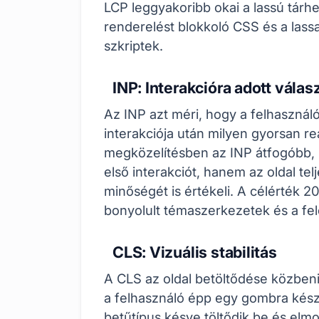
LCP leggyakoribb okai a lassú tárhe
renderelést blokkoló CSS és a lass
szkriptek.
INP: Interakcióra adott válas
Az INP azt méri, hogy a felhasználó 
interakciója után milyen gyorsan 
megközelítésben az INP átfogóbb, m
első interakciót, hanem az oldal tel
minőségét is értékeli. A célérték 2
bonyolult témaszerkezetek és a fel
CLS: Vizuális stabilitás
A CLS az oldal betöltődése közbeni
a felhasználó épp egy gombra készü
betűtípus késve töltődik be és elmo