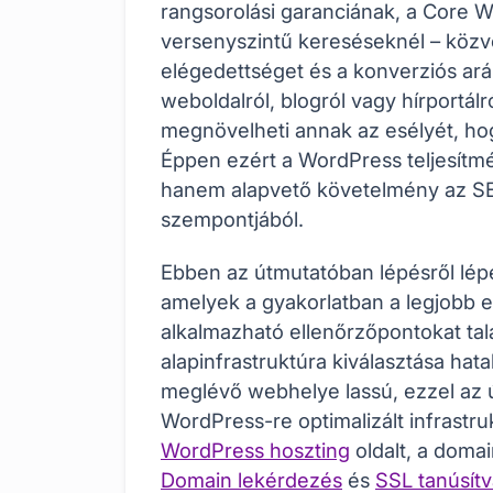
rangsorolási garanciának, a Core W
versenyszintű kereséseknél – közve
elégedettséget és a konverziós ar
weboldalról, blogról vagy hírportá
megnövelheti annak az esélyét, hog
Éppen ezért a WordPress teljesítmé
hanem alapvető követelmény az SE
szempontjából.
Ebben az útmutatóban lépésről lépés
amelyek a gyakorlatban a legjobb
alkalmazható ellenőrzőpontokat talá
alapinfrastruktúra kiválasztása hata
meglévő webhelye lassú, ezzel az ú
WordPress-re optimalizált infrastru
WordPress hoszting
oldalt, a doma
Domain lekérdezés
és
SSL tanúsít