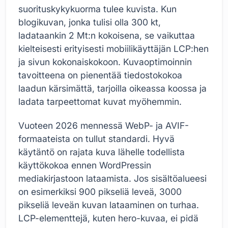
suorituskykykuorma tulee kuvista. Kun
blogikuvan, jonka tulisi olla 300 kt,
ladataankin 2 Mt:n kokoisena, se vaikuttaa
kielteisesti erityisesti mobiilikäyttäjän LCP:hen
ja sivun kokonaiskokoon. Kuvaoptimoinnin
tavoitteena on pienentää tiedostokokoa
laadun kärsimättä, tarjoilla oikeassa koossa ja
ladata tarpeettomat kuvat myöhemmin.
Vuoteen 2026 mennessä WebP- ja AVIF-
formaateista on tullut standardi. Hyvä
käytäntö on rajata kuva lähelle todellista
käyttökokoa ennen WordPressin
mediakirjastoon lataamista. Jos sisältöalueesi
on esimerkiksi 900 pikseliä leveä, 3000
pikseliä leveän kuvan lataaminen on turhaa.
LCP-elementtejä, kuten hero-kuvaa, ei pidä