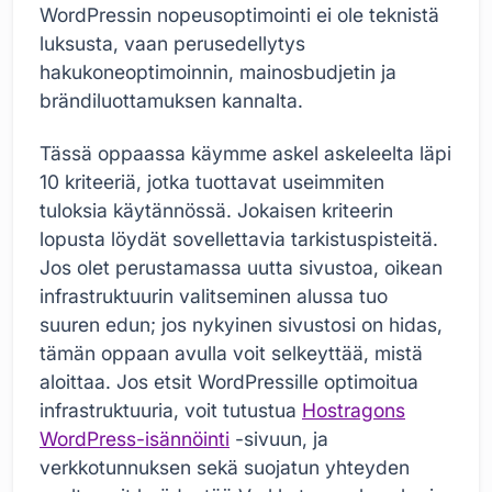
WordPressin nopeusoptimointi ei ole teknistä
luksusta, vaan perusedellytys
hakukoneoptimoinnin, mainosbudjetin ja
brändiluottamuksen kannalta.
Tässä oppaassa käymme askel askeleelta läpi
10 kriteeriä, jotka tuottavat useimmiten
tuloksia käytännössä. Jokaisen kriteerin
lopusta löydät sovellettavia tarkistuspisteitä.
Jos olet perustamassa uutta sivustoa, oikean
infrastruktuurin valitseminen alussa tuo
suuren edun; jos nykyinen sivustosi on hidas,
tämän oppaan avulla voit selkeyttää, mistä
aloittaa. Jos etsit WordPressille optimoitua
infrastruktuuria, voit tutustua
Hostragons
WordPress-isännöinti
-sivuun, ja
verkkotunnuksen sekä suojatun yhteyden