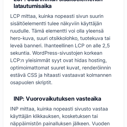
latautumisaika
LCP mittaa, kuinka nopeasti sivun suurin
sisältöelementti tulee näkyviin käyttäjän
ruudulle. Tämä elementti voi olla yleensä
hero-kuva, suuri otsikkolohko, tuotekuva tai
leveä banneri. Ihanteellinen LCP on alle 2,5
sekuntia. WordPress-sivustojen korkean
LCP:n yleisimmät syyt ovat hidas hosting,
optimoimattomat suuret kuvat, renderöinnin
estävä CSS ja hitaasti vastaavat kolmannen
osapuolen skriptit.
INP: Vuorovaikutuksen vasteaika
INP mittaa, kuinka nopeasti sivusto vastaa
käyttäjän klikkauksen, kosketuksen tai
näppäimistön painalluksen jälkeen. Vuoden