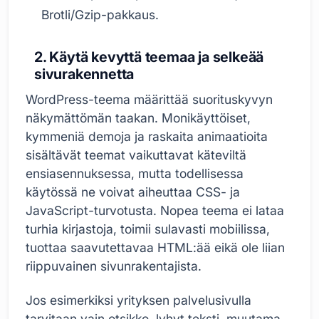
Brotli/Gzip-pakkaus.
2. Käytä kevyttä teemaa ja selkeää
sivurakennetta
WordPress-teema määrittää suorituskyvyn
näkymättömän taakan. Monikäyttöiset,
kymmeniä demoja ja raskaita animaatioita
sisältävät teemat vaikuttavat käteviltä
ensiasennuksessa, mutta todellisessa
käytössä ne voivat aiheuttaa CSS- ja
JavaScript-turvotusta. Nopea teema ei lataa
turhia kirjastoja, toimii sulavasti mobiilissa,
tuottaa saavutettavaa HTML:ää eikä ole liian
riippuvainen sivunrakentajista.
Jos esimerkiksi yrityksen palvelusivulla
tarvitaan vain otsikko, lyhyt teksti, muutama