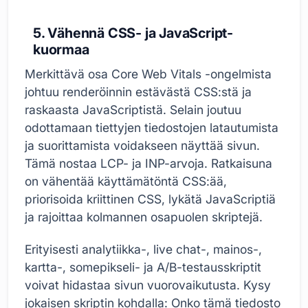
5. Vähennä CSS- ja JavaScript-
kuormaa
Merkittävä osa Core Web Vitals -ongelmista
johtuu renderöinnin estävästä CSS:stä ja
raskaasta JavaScriptistä. Selain joutuu
odottamaan tiettyjen tiedostojen latautumista
ja suorittamista voidakseen näyttää sivun.
Tämä nostaa LCP- ja INP-arvoja. Ratkaisuna
on vähentää käyttämätöntä CSS:ää,
priorisoida kriittinen CSS, lykätä JavaScriptiä
ja rajoittaa kolmannen osapuolen skriptejä.
Erityisesti analytiikka-, live chat-, mainos-,
kartta-, somepikseli- ja A/B-testausskriptit
voivat hidastaa sivun vuorovaikutusta. Kysy
jokaisen skriptin kohdalla: Onko tämä tiedosto