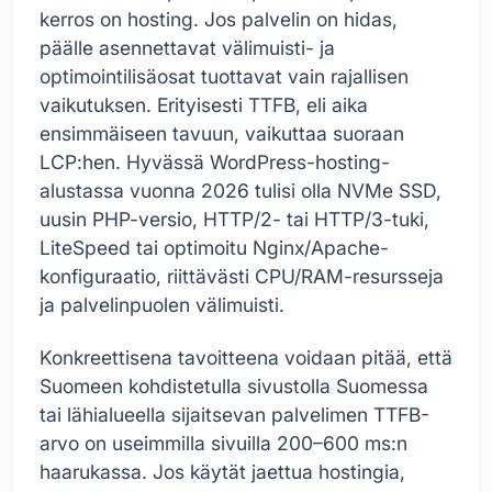
kerros on hosting. Jos palvelin on hidas,
päälle asennettavat välimuisti- ja
optimointilisäosat tuottavat vain rajallisen
vaikutuksen. Erityisesti TTFB, eli aika
ensimmäiseen tavuun, vaikuttaa suoraan
LCP:hen. Hyvässä WordPress-hosting-
alustassa vuonna 2026 tulisi olla NVMe SSD,
uusin PHP-versio, HTTP/2- tai HTTP/3-tuki,
LiteSpeed tai optimoitu Nginx/Apache-
konfiguraatio, riittävästi CPU/RAM-resursseja
ja palvelinpuolen välimuisti.
Konkreettisena tavoitteena voidaan pitää, että
Suomeen kohdistetulla sivustolla Suomessa
tai lähialueella sijaitsevan palvelimen TTFB-
arvo on useimmilla sivuilla 200–600 ms:n
haarukassa. Jos käytät jaettua hostingia,