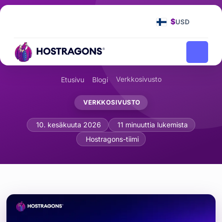
$
USD
Verkkosivusto
Etusivu
Blogi
VERKKOSIVUSTO
WordPress-nopeuden optimointi: 10 krit
10. kesäkuuta 2026
11 minuuttia lukemista
Hostragons-tiimi