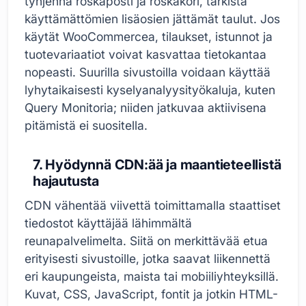
tyhjennä roskaposti ja roskakori, tarkista
käyttämättömien lisäosien jättämät taulut. Jos
käytät WooCommercea, tilaukset, istunnot ja
tuotevariaatiot voivat kasvattaa tietokantaa
nopeasti. Suurilla sivustoilla voidaan käyttää
lyhytaikaisesti kyselyanalyysityökaluja, kuten
Query Monitoria; niiden jatkuvaa aktiivisena
pitämistä ei suositella.
7. Hyödynnä CDN:ää ja maantieteellistä
hajautusta
CDN vähentää viivettä toimittamalla staattiset
tiedostot käyttäjää lähimmältä
reunapalvelimelta. Siitä on merkittävää etua
erityisesti sivustoille, jotka saavat liikennettä
eri kaupungeista, maista tai mobiiliyhteyksillä.
Kuvat, CSS, JavaScript, fontit ja jotkin HTML-