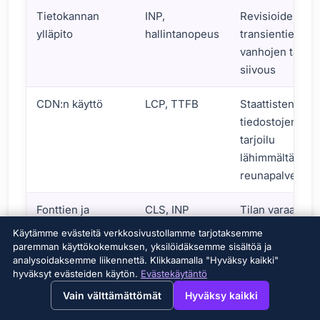
Tietokannan
INP,
Revisioiden,
ylläpito
hallintanopeus
transientien ja
vanhojen tauluj
siivous
CDN:n käyttö
LCP, TTFB
Staattisten
tiedostojen
tarjoilu
lähimmältä
reunapalvelimel
Fonttien ja
CLS, INP
Tilan varaamine
mainosten
rajoitettu
Käytämme evästeitä verkkosivustollamme tarjotaksemme
hallinta
fonttileikkaus
paremman käyttökokemuksen, yksilöidäksemme sisältöä ja
analysoidaksemme liikennettä. Klikkaamalla "Hyväksy kaikki"
WordPressin nopeusoptimoinnin kriteerit: Yhteenvetotau
hyväksyt evästeiden käytön.
Evästekäytäntö
→
×
View this page in English?
Vain välttämättömät
Hyväksy kaikki