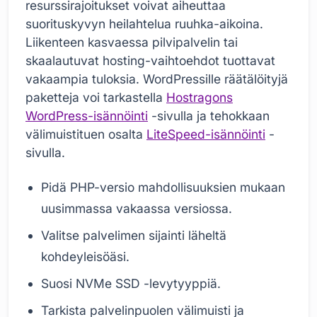
resurssirajoitukset voivat aiheuttaa
suorituskyvyn heilahtelua ruuhka-aikoina.
Liikenteen kasvaessa pilvipalvelin tai
skaalautuvat hosting-vaihtoehdot tuottavat
vakaampia tuloksia. WordPressille räätälöityjä
paketteja voi tarkastella
Hostragons
WordPress-isännöinti
-sivulla ja tehokkaan
välimuistituen osalta
LiteSpeed-isännöinti
-
sivulla.
Pidä PHP-versio mahdollisuuksien mukaan
uusimmassa vakaassa versiossa.
Valitse palvelimen sijainti läheltä
kohdeyleisöäsi.
Suosi NVMe SSD -levytyyppiä.
Tarkista palvelinpuolen välimuisti ja