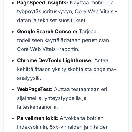
PageSpeed Insights:
Näyttää mobiili- ja
työpöytäsuorituskyvyn, Core Web Vitals -
datan ja tekniset suositukset.
Google Search Console:
Tarjoaa
todelliseen käyttäjädataan perustuvan
Core Web Vitals -raportin.
Chrome DevTools Lighthouse:
Antaa
kehittäjätason yksityiskohtaista ongelma-
analyysiä.
WebPageTest:
Auttaa testaamaan eri
sijainneilla, yhteystyypeillä ja
laiteskenaarioilla.
Palvelimen lokit:
Arvokkaita bottien
indeksoinnin, 5xx-virheiden ja hitaiden