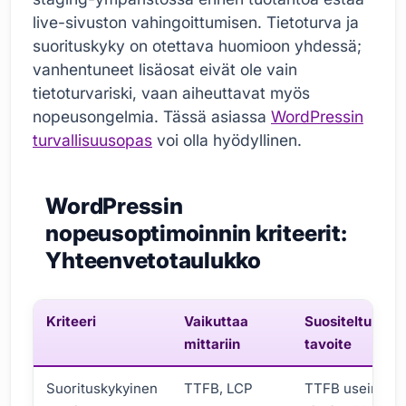
live-sivuston vahingoittumisen. Tietoturva ja
suorituskyky on otettava huomioon yhdessä;
vanhentuneet lisäosat eivät ole vain
tietoturvariski, vaan aiheuttavat myös
nopeusongelmia. Tässä asiassa
WordPressin
turvallisuusopas
voi olla hyödyllinen.
WordPressin
nopeusoptimoinnin kriteerit:
Yhteenvetotaulukko
Kriteeri
Vaikuttaa
Suositeltu
mittariin
tavoite
Suorituskykyinen
TTFB, LCP
TTFB useimmill