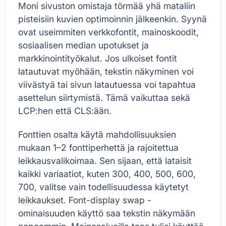
Moni sivuston omistaja törmää yhä mataliin
pisteisiin kuvien optimoinnin jälkeenkin. Syynä
ovat useimmiten verkkofontit, mainoskoodit,
sosiaalisen median upotukset ja
markkinointityökalut. Jos ulkoiset fontit
latautuvat myöhään, tekstin näkyminen voi
viivästyä tai sivun latautuessa voi tapahtua
asettelun siirtymistä. Tämä vaikuttaa sekä
LCP:hen että CLS:ään.
Fonttien osalta käytä mahdollisuuksien
mukaan 1–2 fonttiperhettä ja rajoitettua
leikkausvalikoimaa. Sen sijaan, että lataisit
kaikki variaatiot, kuten 300, 400, 500, 600,
700, valitse vain todellisuudessa käytetyt
leikkaukset. Font-display swap -
ominaisuuden käyttö saa tekstin näkymään