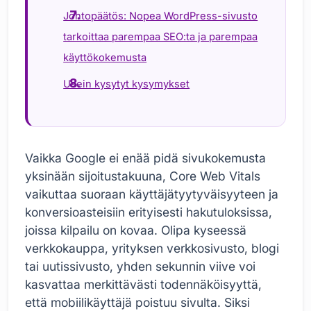
Johtopäätös: Nopea WordPress-sivusto
tarkoittaa parempaa SEO:ta ja parempaa
käyttökokemusta
Usein kysytyt kysymykset
Vaikka Google ei enää pidä sivukokemusta
yksinään sijoitustakuuna, Core Web Vitals
vaikuttaa suoraan käyttäjätyytyväisyyteen ja
konversioasteisiin erityisesti hakutuloksissa,
joissa kilpailu on kovaa. Olipa kyseessä
verkkokauppa, yrityksen verkkosivusto, blogi
tai uutissivusto, yhden sekunnin viive voi
kasvattaa merkittävästi todennäköisyyttä,
että mobiilikäyttäjä poistuu sivulta. Siksi