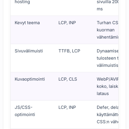
hosting
sivuilla 200–60
ms
Kevyt teema
LCP, INP
Turhan CSS/JS
kuorman
vähentäminen
Sivuvälimuisti
TTFB, LCP
Dynaamisen
tulosteen tarjoi
välimuistista
Kuvaoptimointi
LCP, CLS
WebP/AVIF, oik
koko, laiska
lataus
JS/CSS-
LCP, INP
Defer, delay,
optimointi
käyttämättömä
CSS:n vähenny