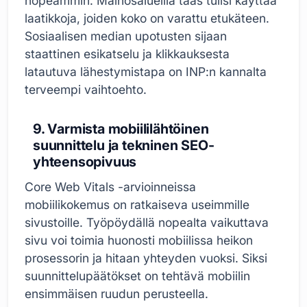
nopeammin. Mainosalueilla taas tulisi käyttää
laatikkoja, joiden koko on varattu etukäteen.
Sosiaalisen median upotusten sijaan
staattinen esikatselu ja klikkauksesta
latautuva lähestymistapa on INP:n kannalta
terveempi vaihtoehto.
9. Varmista mobiililähtöinen
suunnittelu ja tekninen SEO-
yhteensopivuus
Core Web Vitals -arvioinneissa
mobiilikokemus on ratkaiseva useimmille
sivustoille. Työpöydällä nopealta vaikuttava
sivu voi toimia huonosti mobiilissa heikon
prosessorin ja hitaan yhteyden vuoksi. Siksi
suunnittelupäätökset on tehtävä mobiilin
ensimmäisen ruudun perusteella.