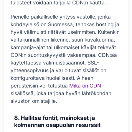
tulosteet voidaan tarjoilla CDN:n kautta.
Pienelle paikalliselle yrityssivustolle, jonka
kohdeyleisö on Suomessa, tehokas hosting ja
hyvä välimuisti riittävät useimmiten. Kuitenkin
valtakunnallinen liikenne, suuri kuvakuorma,
kampanja-ajat tai ulkomaiset kävijät tekevät
CDN:n suorituskyvystä vakaampaa. CDN:ää
käytettäessä välimuistisäännöt, SSL-
yhteensopivuus ja varioituvat sisällöt on
konfiguroitava huolellisesti. Aiheen
perusteisiin voi tutustua
Mikä on CDN
-
sisällössä, joka tarjoaa hyvän lähtökohdan
sivuston omistajille.
8. Hallitse fontit, mainokset ja
kolmannen osapuolen resurssit