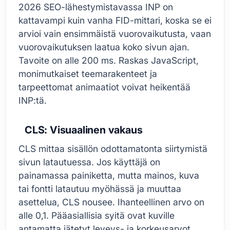
2026 SEO-lähestymistavassa INP on
kattavampi kuin vanha FID-mittari, koska se ei
arvioi vain ensimmäistä vuorovaikutusta, vaan
vuorovaikutuksen laatua koko sivun ajan.
Tavoite on alle 200 ms. Raskas JavaScript,
monimutkaiset teemarakenteet ja
tarpeettomat animaatiot voivat heikentää
INP:tä.
CLS: Visuaalinen vakaus
CLS mittaa sisällön odottamatonta siirtymistä
sivun latautuessa. Jos käyttäjä on
painamassa painiketta, mutta mainos, kuva
tai fontti latautuu myöhässä ja muuttaa
asettelua, CLS nousee. Ihanteellinen arvo on
alle 0,1. Pääasiallisia syitä ovat kuville
antamatta jätetyt leveys- ja korkeusarvot,