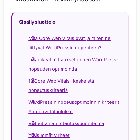
Sisällysluettelo
Mitä Core Web Vitals ovat ja miten ne
liittyvät WordPressin nopeuteen?
Tee oikeat mittaukset ennen WordPress-
nopeuden optimointia
10 Core Web Vitals -keskeistä
nopeutuskriteeriä
WordPressin nopeusoptimoinnin kriteerit:
Yhteenvetotaulukko
Vaiheittainen toteutussuunnitelma
Yleisimmät virheet