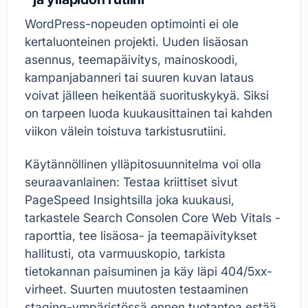
WordPress-nopeuden optimointi ei ole
kertaluonteinen projekti. Uuden lisäosan
asennus, teemapäivitys, mainoskoodi,
kampanjabanneri tai suuren kuvan lataus
voivat jälleen heikentää suorituskykyä. Siksi
on tarpeen luoda kuukausittainen tai kahden
viikon välein toistuva tarkistusrutiini.
Käytännöllinen ylläpitosuunnitelma voi olla
seuraavanlainen: Testaa kriittiset sivut
PageSpeed Insightsilla joka kuukausi,
tarkastele Search Consolen Core Web Vitals -
raporttia, tee lisäosa- ja teemapäivitykset
hallitusti, ota varmuuskopio, tarkista
tietokannan paisuminen ja käy läpi 404/5xx-
virheet. Suurten muutosten testaaminen
staging-ympäristössä ennen tuotantoa estää