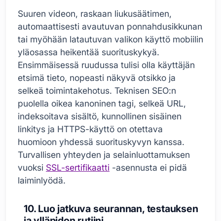
Suuren videon, raskaan liukusäätimen,
automaattisesti avautuvan ponnahdusikkunan
tai myöhään latautuvan valikon käyttö mobiilin
yläosassa heikentää suorituskykyä.
Ensimmäisessä ruudussa tulisi olla käyttäjän
etsimä tieto, nopeasti näkyvä otsikko ja
selkeä toimintakehotus. Teknisen SEO:n
puolella oikea kanoninen tagi, selkeä URL,
indeksoitava sisältö, kunnollinen sisäinen
linkitys ja HTTPS-käyttö on otettava
huomioon yhdessä suorituskyvyn kanssa.
Turvallisen yhteyden ja selainluottamuksen
vuoksi
SSL-sertifikaatti
-asennusta ei pidä
laiminlyödä.
10. Luo jatkuva seurannan, testauksen
ja ylläpidon rutiini