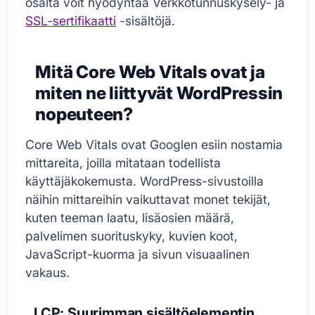
osalta voit hyödyntää Verkkotunnuskysely- ja
SSL-sertifikaatti
-sisältöjä.
Mitä Core Web Vitals ovat ja
miten ne liittyvät WordPressin
nopeuteen?
Core Web Vitals ovat Googlen esiin nostamia
mittareita, joilla mitataan todellista
käyttäjäkokemusta. WordPress-sivustoilla
näihin mittareihin vaikuttavat monet tekijät,
kuten teeman laatu, lisäosien määrä,
palvelimen suorituskyky, kuvien koot,
JavaScript-kuorma ja sivun visuaalinen
vakaus.
LCP: Suurimman sisältöelementin