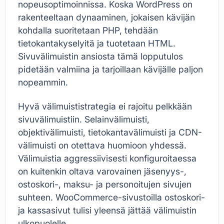
nopeusoptimoinnissa. Koska WordPress on
rakenteeltaan dynaaminen, jokaisen kävijän
kohdalla suoritetaan PHP, tehdään
tietokantakyselyitä ja tuotetaan HTML.
Sivuvälimuistin ansiosta tämä lopputulos
pidetään valmiina ja tarjoillaan kävijälle paljon
nopeammin.
Hyvä välimuististrategia ei rajoitu pelkkään
sivuvälimuistiin. Selainvälimuisti,
objektivälimuisti, tietokantavälimuisti ja CDN-
välimuisti on otettava huomioon yhdessä.
Välimuistia aggressiivisesti konfiguroitaessa
on kuitenkin oltava varovainen jäsenyys-,
ostoskori-, maksu- ja personoitujen sivujen
suhteen. WooCommerce-sivustoilla ostoskori-
ja kassasivut tulisi yleensä jättää välimuistin
ulkopuolelle.