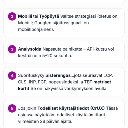
Mobiili
tai
Työpöytä
Valitse strategiasi (oletus on
Mobiili; Googlen sijoitussignaali on
mobiilipohjainen).
Analysoida
Napsauta painiketta – API-kutsu voi
kestää noin 5–20 sekuntia.
Suorituskyky
pisterengas
...jota seuraavat LCP,
CLS, INP, FCP, nopeusindeksi ja TBT
metriset
kortit
Se on näkyvissä värikynnyksen avulla.
Jos jokin
Todelliset käyttäjätiedot (CrUX)
Tässä
osiossa näytetään todelliset käyttäjämittarit
viimeisten 28 päivän ajalta.