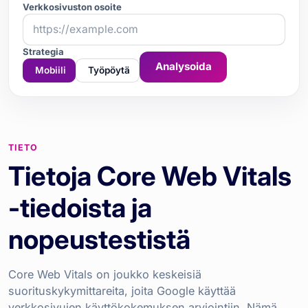
Verkkosivuston osoite
Strategia
Analysoida
Mobiili
Työpöytä
TIETO
Tietoja Core Web Vitals
-tiedoista ja
nopeustestistä
Core Web Vitals on joukko keskeisiä
suorituskykymittareita, joita Google käyttää
verkkosivujen käyttökokemuksen arviointiin. Nämä