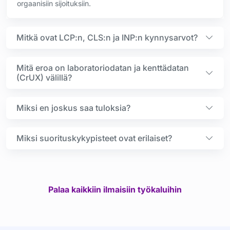
orgaanisiin sijoituksiin.
Mitkä ovat LCP:n, CLS:n ja INP:n kynnysarvot?
Mitä eroa on laboratoriodatan ja kenttädatan
(CrUX) välillä?
Miksi en joskus saa tuloksia?
Miksi suorituskykypisteet ovat erilaiset?
Palaa kaikkiin ilmaisiin työkaluihin