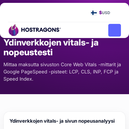
Etusivu
Työkalut
Ydinverkkojen vitals- ja nopeustesti
/
/
$
USD
PALVELIN JA VERKKO
Ydinverkkojen vitals- ja
nopeustesti
Mittaa maksutta sivuston Core Web Vitals -mittarit ja
Google PageSpeed -pisteet: LCP, CLS, INP, FCP ja
Speed Index.
Ydinverkkojen vitals- ja sivun nopeusanalyysi