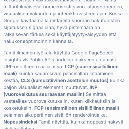
mittarit ilmaisevat numeerisesti sivun latausnopeuden,
visuaalisen vakauden ja interaktiovasteen ajan. Koska
Google käyttää näitä mittareita suoraan hakutulosten
sijoituksen signaaleina, hyvä pistemäärä on
ratkaisevan tärkeä sekä käyttäjätyytyväisyyden että
hakukoneoptimoinnin kannalta.
Tämä ilmainen työkalu käyttää Google PageSpeed
Insights v5 Public API:a indeksoidakseen antamasi
URL-osoitteen reaaliajassa.
LCP (suurin sisällöllinen
maali)
kuinka kauan sivun pääsisällön lataaminen
kestää,
CLS (kumulatiivinen asettelun muutos)
kuinka
paljon visuaaliset elementit muuttuvat,
INP
(vuorovaikutus seuraavaan maaliin)
Se mittaa
vasteaikaa vuorovaikutuksiin, kuten klikkauksiin ja
kosketuksiin.
FCP (ensimmäinen sisällöllinen maali)
selaimen alkuperäinen sisällön renderöintiaika,
Nopeusindeksi
Tämä näyttää, kuinka nopeasti näkyvä
sisältö täyttyy.