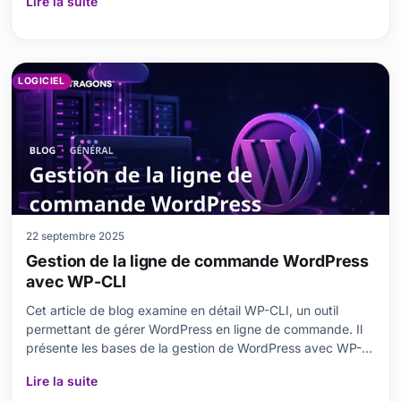
Lire la suite
offrant des conseils pratiques sur la manipulation d URL. Il
détaille la compréhension et la mise
LOGICIEL
22 septembre 2025
Gestion de la ligne de commande WordPress
avec WP-CLI
Cet article de blog examine en détail WP-CLI, un outil
permettant de gérer WordPress en ligne de commande. Il
présente les bases de la gestion de WordPress avec WP-
CLI, en abordant les exigences d installation, les points clés
Lire la suite
et les commandes de base. Il détaille également les