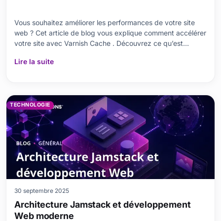
Vous souhaitez améliorer les performances de votre site
web ? Cet article de blog vous explique comment accélérer
votre site avec Varnish Cache . Découvrez ce qu’est
Varnish Cache , pourquoi l’utiliser et dans quels domaines il
Lire la suite
est efficace. Apprenez tout sur les étapes d’installation, les
méthodes d’accélération, la r
TECHNOLOGIE
30 septembre 2025
Architecture Jamstack et développement
Web moderne