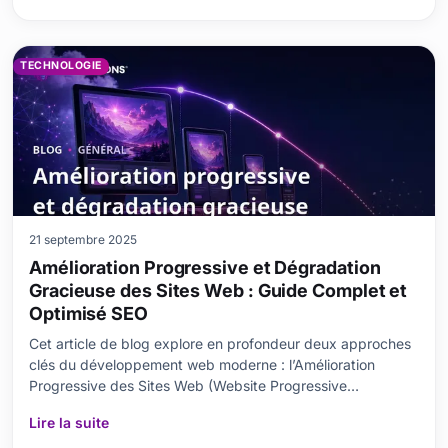
avantages de WP-CLI pour la gestion de si
TECHNOLOGIE
21 septembre 2025
Amélioration Progressive et Dégradation
Gracieuse des Sites Web : Guide Complet et
Optimisé SEO
Cet article de blog explore en profondeur deux approches
clés du développement web moderne : l’Amélioration
Progressive des Sites Web (Website Progressive
Enhancement) et la Dégradation Gracieuse (Graceful
Lire la suite
Degradation). Nous expliquons ce qu’est l’Amélioration