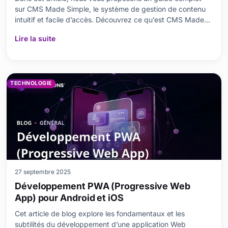
sur CMS Made Simple, le système de gestion de contenu
intuitif et facile d’accès. Découvrez ce qu’est CMS Made
Simple, ses avantages, ainsi que les prérequis nécessaires
Lire la suite
à l’installation. Vous serez accompagné étape par étape
lors de la mise en place du CMS, avec d
TECHNOLOGIE
27 septembre 2025
Développement PWA (Progressive Web
App) pour Android et iOS
Cet article de blog explore les fondamentaux et les
subtilités du développement d’une application Web