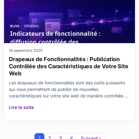
16 septembre 2025
Drapeaux de Fonctionnalités : Publication
Contrôlée des Caractéristiques de Votre Site
Web
Les drapeaux de fonctionnalités sont des outils puissants
qui vous permettent de publier de nouvelles
caractéristiques sur votre site web de manière contrôlée.
Mais qu'est-ce qu'un drapeau de fonctionnalité et pourquoi
Lire la suite
est-ce important ? Dans cet article de blog, nous
examinons en détail les avantages de la publication
1
2
3
4
Suivant ›