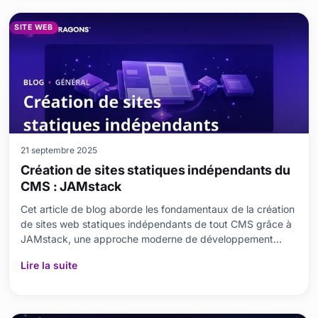
SITE WEB
21 septembre 2025
Création de sites statiques indépendants du
CMS : JAMstack
Cet article de blog aborde les fondamentaux de la création
de sites web statiques indépendants de tout CMS grâce à
JAMstack, une approche moderne de développement
web. Il présente JAMstack, ses composants essentiels et
Lire la suite
explique pourquoi privilégier les sites web statiques. Les
étapes de création d un site web statique,