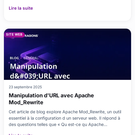
de l intégration avec OneSignal. Il présente également les
Lire la suite
étapes de base de leur configuration, des exemples d
implémentations réussies, ainsi qu
SITE WEB
23 septembre 2025
Manipulation d'URL avec Apache
Mod_Rewrite
Cet article de blog explore Apache Mod_Rewrite, un outil
essentiel à la configuration d un serveur web. Il répond à
des questions telles que « Qu est-ce qu Apache
Mod_Rewrite ? » et « Pourquoi est-ce important ? », tout en