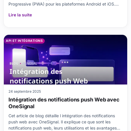
Progressive (PWA) pour les plateformes Android et iOS.
Tout en expliquant en détail ce que sont les PWA, les
Lire la suite
avantages et avantages qu’elles offrent, des points
importants à prendre en compte lors du processus de
dével
API ET INTÉGRATIONS
24 septembre 2025
Intégration des notifications push Web avec
OneSignal
Cet article de blog détaille l intégration des notifications
push web avec OneSignal. Il explique ce que sont les
notifications push web, leurs utilisations et les avantages