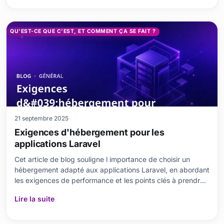
Progressive, ses composants fondamentaux ainsi que ses
impa
QU'EST-CE QUE C'EST, ET COMMENT ÇA SE FAIT ?
21 septembre 2025
Exigences d'hébergement pour les
applications Laravel
Cet article de blog souligne l importance de choisir un
hébergement adapté aux applications Laravel, en abordant
les exigences de performance et les points clés à prendre
en compte. Il explique pourquoi ce choix est si important et
Lire la suite
compare différents types d hébergement, de l
hébergement mutualisé au VPS. Il examine le