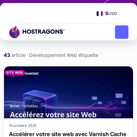
Étiquette
Développement Web
$
USD
Développement Web
Page d'accueil
blog
43
article · Développement Web étiquette
Développement Web etiket
SITE WEB
16 octobre 2025
Accélérer votre site web avec Varnish Cache