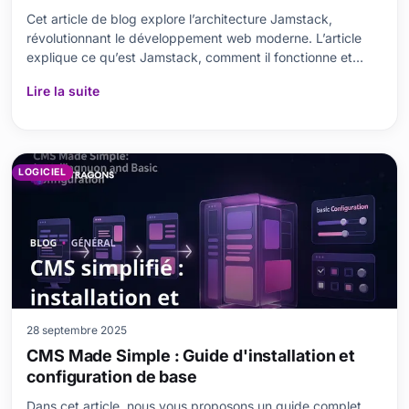
Cet article de blog explore l’architecture Jamstack,
révolutionnant le développement web moderne. L’article
explique ce qu’est Jamstack, comment il fonctionne et
pourquoi il est important, tout en soulignant ses
Lire la suite
contributions au développement rapide et orienté
performance. Ses avantages en termes de sécurité et de
scal
LOGICIEL
28 septembre 2025
CMS Made Simple : Guide d'installation et
configuration de base
Dans cet article, nous vous proposons un guide complet