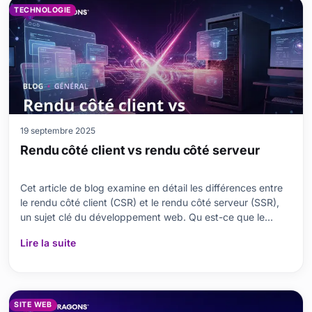
TECHNOLOGIE
19 septembre 2025
Rendu côté client vs rendu côté serveur
Cet article de blog examine en détail les différences entre
le rendu côté client (CSR) et le rendu côté serveur (SSR),
un sujet clé du développement web. Qu est-ce que le
rendu côté client ? Quelles sont ses principales
Lire la suite
fonctionnalités ? Comment se compare-t-il au rendu côté
serveur ? Pour répondre à ces questions, nou
SITE WEB