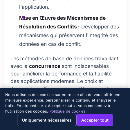
l'application.
Mise en Œuvre des Mécanismes de
Résolution des Conflits :
Développer des
mécanismes qui préservent l'intégrité des
données en cas de conflit.
Les méthodes de base de données travaillant
avec la
concurrence
sont indispensables
pour améliorer la performance et la fiabilité
des applications modernes. Le choix et
l'application efficaces des méthodes sont un
Nous utilisons des cookies sur notre site afin de vous offrir une
facteur critique pour le succès de
meilleure expérience, personnaliser le contenu et analyser le
l'application. Les développeurs doivent
trafic. En cliquant sur « Accepter tout », vous consentez à
comprendre et appliquer correctement les
l'utilisation des cookies.
Politique de cookies
→
×
View this page in English?
mécanismes de contrôle de
concurrence
que
Uniquement nécessaires
Accepter tout
les systèmes de bases de données offrent.