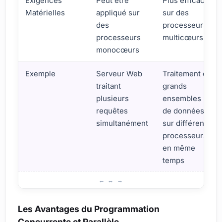
Exigences
Peut être
Plus efficace
Matérielles
appliqué sur
sur des
des
processeurs
processeurs
multicœurs
monocœurs
Exemple
Serveur Web
Traitement de
traitant
grands
plusieurs
ensembles
requêtes
de données
simultanément
sur différents
processeurs
en même
temps
Importance de la Concurrence et du Paralélisme dans le
Les Avantages du Programmation
Concurrente et Parallèle