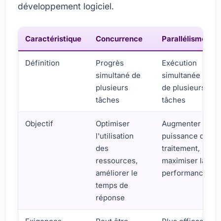
développement logiciel.
Caractéristique
Concurrence
Parallélisme
Définition
Progrès
Exécution
simultané de
simultanée
plusieurs
de plusieurs
tâches
tâches
Objectif
Optimiser
Augmenter la
l'utilisation
puissance de
des
traitement,
ressources,
maximiser la
améliorer le
performance
temps de
réponse