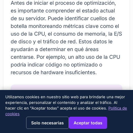
Antes de iniciar el proceso de optimización,
es importante comprender el estado actual
de su servidor. Puede identificar cuellos de
botella monitoreando métricas clave como el
uso de la CPU, el consumo de memoria, la E/S
de disco y el tráfico de red. Estos datos le
ayudarán a determinar en qué áreas
centrarse. Por ejemplo, un alto uso de la CPU
podría indicar código no optimizado o
recursos de hardware insuficientes.
Métrico
Explicación
Herramienta
Utilizamos cookies en nuestro sitio web para brindarle una mejor
de medición
experiencia, personalizar el contenido y analizar el tráfico. Al
hacer clic en "Aceptar todas" acepta el uso de cookies.
Política de
Uso de CPU
Indica qué
arriba, arriba
cookies
→
×
View this page in English?
tan ocupado
Solo necesarias
Aceptar todas
está el