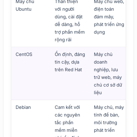
Máy chủ
Thân thiện
Máy chủ web,
R
Ubuntu
với người
điện toán
n
dùng, cài đặt
đám mây,
dễ dàng, hỗ
phát triển ứng
trợ phần mềm
dụng
rộng rãi
CentOS
Ổn định, đáng
Máy chủ
R
tin cậy, dựa
doanh
t
trên Red Hat
nghiệp, lưu
c
trữ web, máy
chủ cơ sở dữ
liệu
Debian
Cam kết với
Máy chủ, máy
R
các nguyên
tính để bàn,
c
tắc phần
môi trường
n
mềm miễn
phát triển