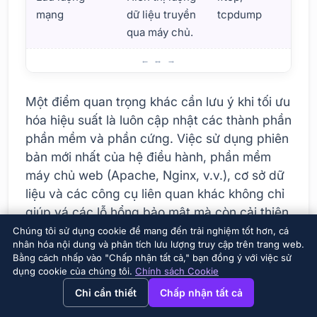
mạng
dữ liệu truyền
tcpdump
qua máy chủ.
Mẹo tối ưu hóa hiệu suất cho máy chủ web
Một điểm quan trọng khác cần lưu ý khi tối ưu
hóa hiệu suất là luôn cập nhật các thành phần
phần mềm và phần cứng. Việc sử dụng phiên
bản mới nhất của hệ điều hành, phần mềm
máy chủ web (Apache, Nginx, v.v.), cơ sở dữ
liệu và các công cụ liên quan khác không chỉ
giúp vá các lỗ hổng bảo mật mà còn cải thiện
hiệu suất. Việc cập nhật thường xuyên góp
Chúng tôi sử dụng cookie để mang đến trải nghiệm tốt hơn, cá
nhân hóa nội dung và phân tích lưu lượng truy cập trên trang web.
phần nâng cao hiệu suất hoạt động của máy
Bằng cách nhấp vào "Chấp nhận tất cả," bạn đồng ý với việc sử
chủ.
dụng cookie của chúng tôi.
Chính sách Cookie
→
×
View this page in English?
Chỉ cần thiết
Chấp nhận tất cả
Sử dụng cơ chế lưu trữ đệm:
Tăng tốc