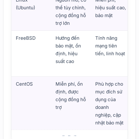
(Ubuntu)
thể tùy chỉnh,
hiệu suất cao,
d
cộng đồng hỗ
bảo mật
đ
trợ lớn
h
FreeBSD
Hướng đến
Tính năng
H
bảo mật, ổn
mạng tiên
c
định, hiệu
tiến, linh hoạt
c
suất cao
t
n
CentOS
Miễn phí, ổn
Phù hợp cho
T
định, được
mục đích sử
t
cộng đồng hỗ
dụng của
h
trợ
doanh
nghiệp, cập
nhật bảo mật
Tổng quan về các hệ điều hành máy chủ tốt nhất