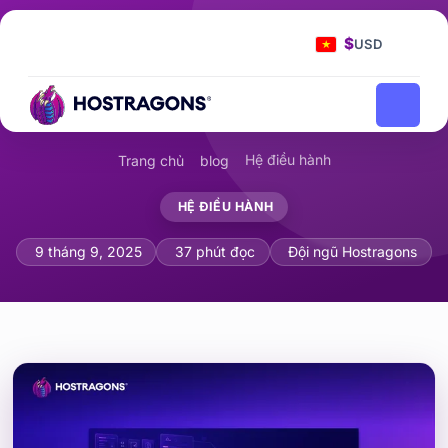
$
USD
Hệ điều hành
Trang chủ
blog
HỆ ĐIỀU HÀNH
Hệ điều hành máy chủ tốt nhất cho má
9 tháng 9, 2025
37 phút đọc
Đội ngũ Hostragons