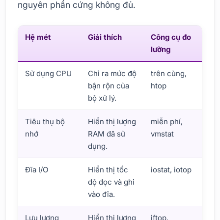
nguyên phần cứng không đủ.
Hệ mét
Giải thích
Công cụ đo
lường
Sử dụng CPU
Chỉ ra mức độ
trên cùng,
bận rộn của
htop
bộ xử lý.
Tiêu thụ bộ
Hiển thị lượng
miễn phí,
nhớ
RAM đã sử
vmstat
dụng.
Đĩa I/O
Hiển thị tốc
iostat, iotop
độ đọc và ghi
vào đĩa.
Lưu lượng
Hiển thị lượng
iftop,