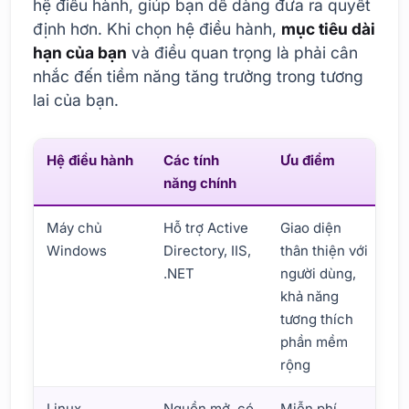
hệ điều hành, giúp bạn dễ dàng đưa ra quyết
định hơn. Khi chọn hệ điều hành,
mục tiêu dài
hạn của bạn
và điều quan trọng là phải cân
nhắc đến tiềm năng tăng trưởng trong tương
lai của bạn.
Hệ điều hành
Các tính
Ưu điểm
N
năng chính
Máy chủ
Hỗ trợ Active
Giao diện
C
Windows
Directory, IIS,
thân thiện với
p
.NET
người dùng,
t
khả năng
t
tương thích
h
phần mềm
rộng
Linux
Nguồn mở, có
Miễn phí,
G