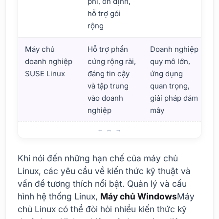
phí, ổn định,
hỗ trợ gói
rộng
Máy chủ
Hỗ trợ phần
Doanh nghiệp
D
doanh nghiệp
cứng rộng rãi,
quy mô lớn,
v
SUSE Linux
đáng tin cậy
ứng dụng
n
và tập trung
quan trọng,
vào doanh
giải pháp đám
nghiệp
mây
Máy chủ Linux: Lợi ích và Hạn chế
Khi nói đến những hạn chế của máy chủ
Linux, các yêu cầu về kiến thức kỹ thuật và
vấn đề tương thích nổi bật. Quản lý và cấu
hình hệ thống Linux,
Máy chủ Windows
Máy
chủ Linux có thể đòi hỏi nhiều kiến thức kỹ