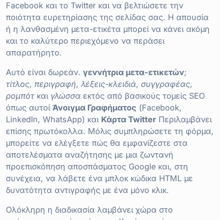
Facebook και το Twitter και να βελτιώσετε την
ποιότητα ευρετηρίασης της σελίδας σας. Η απουσία
ή η λανθασμένη μετα-ετικέτα μπορεί να κάνει ακόμη
και το καλύτερο περιεχόμενο να περάσει
απαρατήρητο.
Αυτό είναι δωρεάν.
γεννήτρια μετα-ετικετών
;
τίτλος
,
περιγραφή
,
λέξεις-κλειδιά
,
συγγραφέας
,
ρομπότ
και
γλώσσα
εκτός από βασικούς τομείς SEO
όπως αυτοί
Άνοιγμα Γραφήματος
(Facebook,
LinkedIn, WhatsApp) και
Κάρτα Twitter
Περιλαμβάνει
επίσης πρωτόκολλα. Μόλις συμπληρώσετε τη φόρμα,
μπορείτε να ελέγξετε πώς θα εμφανίζεστε στα
αποτελέσματα αναζήτησης με μια ζωντανή
προεπισκόπηση αποσπάσματος Google και, στη
συνέχεια, να λάβετε ένα μπλοκ κώδικα HTML με
δυνατότητα αντιγραφής με ένα μόνο κλικ.
Ολόκληρη η διαδικασία λαμβάνει χώρα στο