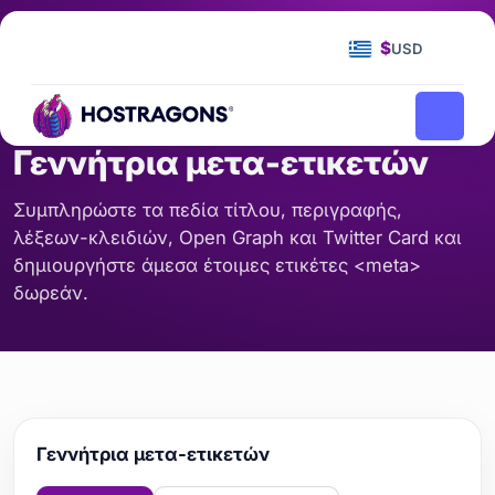
Αρχική Σελίδα
Εργαλεία
Γεννήτρια μετα-ετικετών
/
/
$
USD
SEO & ΠΕΡΙΕΧΌΜΕΝΟ
Γεννήτρια μετα-ετικετών
Συμπληρώστε τα πεδία τίτλου, περιγραφής,
λέξεων-κλειδιών, Open Graph και Twitter Card και
δημιουργήστε άμεσα έτοιμες ετικέτες <meta>
δωρεάν.
Γεννήτρια μετα-ετικετών