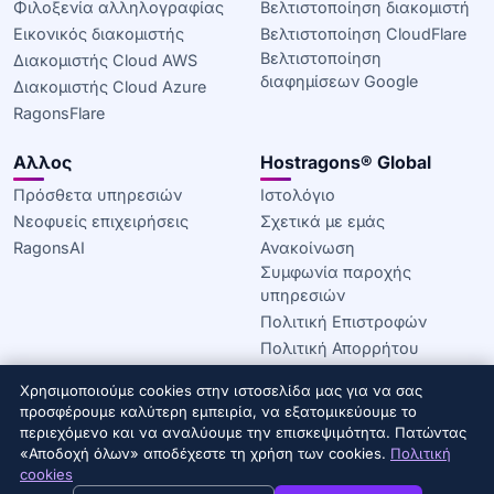
Φιλοξενία αλληλογραφίας
Βελτιστοποίηση διακομιστή
Εικονικός διακομιστής
Βελτιστοποίηση CloudFlare
Βελτιστοποίηση
Διακομιστής Cloud AWS
διαφημίσεων Google
Διακομιστής Cloud Azure
RagonsFlare
Αλλος
Hostragons® Global
Πρόσθετα υπηρεσιών
Ιστολόγιο
Νεοφυείς επιχειρήσεις
Σχετικά με εμάς
RagonsAI
Ανακοίνωση
Συμφωνία παροχής
υπηρεσιών
Πολιτική Επιστροφών
Πολιτική Απορρήτου
Πολιτική για τα cookie
Χρησιμοποιούμε cookies στην ιστοσελίδα μας για να σας
προσφέρουμε καλύτερη εμπειρία, να εξατομικεύουμε το
© 2020–2026 Hostragons® Global —
Εμπορικό σήμα της
περιεχόμενο και να αναλύουμε την επισκεψιμότητα. Πατώντας
Draconis Infrastructure, LLC.
Με την επιφύλαξη παντός
«Αποδοχή όλων» αποδέχεστε τη χρήση των cookies.
Πολιτική
δικαιώματος.
cookies