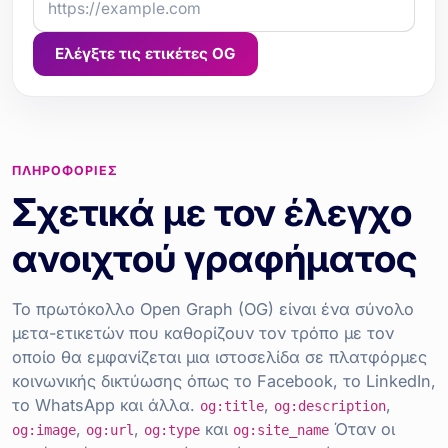
Ελέγξτε τις ετικέτες OG
ΠΛΗΡΟΦΟΡΊΕΣ
Σχετικά με τον έλεγχο
ανοιχτού γραφήματος
Το πρωτόκολλο Open Graph (OG) είναι ένα σύνολο
μετα-ετικετών που καθορίζουν τον τρόπο με τον
οποίο θα εμφανίζεται μια ιστοσελίδα σε πλατφόρμες
κοινωνικής δικτύωσης όπως το Facebook, το LinkedIn,
το WhatsApp και άλλα.
,
,
og:title
og:description
,
,
και
Όταν οι
og:image
og:url
og:type
og:site_name