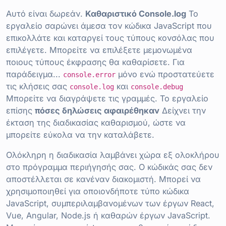
Αυτό είναι δωρεάν.
Καθαριστικό Console.log
Το
εργαλείο σαρώνει άμεσα τον κώδικα JavaScript που
επικολλάτε και καταργεί τους τύπους κονσόλας που
επιλέγετε. Μπορείτε να επιλέξετε μεμονωμένα
ποιους τύπους έκφρασης θα καθαρίσετε. Για
παράδειγμα...
μόνο ενώ προστατεύετε
console.error
τις κλήσεις σας
και
console.log
console.debug
Μπορείτε να διαγράψετε τις γραμμές. Το εργαλείο
επίσης
πόσες δηλώσεις αφαιρέθηκαν
Δείχνει την
έκταση της διαδικασίας καθαρισμού, ώστε να
μπορείτε εύκολα να την καταλάβετε.
Ολόκληρη η διαδικασία λαμβάνει χώρα εξ ολοκλήρου
στο πρόγραμμα περιήγησής σας. Ο κώδικάς σας δεν
αποστέλλεται σε κανέναν διακομιστή. Μπορεί να
χρησιμοποιηθεί για οποιονδήποτε τύπο κώδικα
JavaScript, συμπεριλαμβανομένων των έργων React,
Vue, Angular, Node.js ή καθαρών έργων JavaScript.