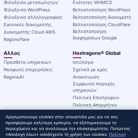
Φιλοξενία μεταπωλητών
Ενότητες WHMCS
Φιλοξενία WordPress
Βελτιστοποίηση WordPress
Φιλοξενία αλληλογραφίας
Βελτιστοποίηση διακομιστή
Εικονικός διακομιστής
Βελτιστοποίηση CloudFlare
Βελτιστοποίηση
Διακομιστής Cloud AWS
διαφημίσεων Google
RagonsFlare
Αλλος
Hostragons® Global
Πρόσθετα υπηρεσιών
Ιστολόγιο
Νεοφυείς επιχειρήσεις
Σχετικά με εμάς
RagonsAI
Ανακοίνωση
Συμφωνία παροχής
υπηρεσιών
Πολιτική Επιστροφών
Πολιτική Απορρήτου
Πολιτική για τα cookie
Χρησιμοποιούμε cookies στην ιστοσελίδα μας για να σας
προσφέρουμε καλύτερη εμπειρία, να εξατομικεύουμε το
© 2020–2026 Hostragons® Global —
Εμπορικό σήμα της
περιεχόμενο και να αναλύουμε την επισκεψιμότητα. Πατώντας
Draconis Infrastructure, LLC.
Με την επιφύλαξη παντός
«Αποδοχή όλων» αποδέχεστε τη χρήση των cookies.
Πολιτική