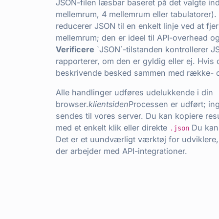
JSON-filen læsbar baseret på det valgte in
mellemrum, 4 mellemrum eller tabulatorer).
reducerer JSON til en enkelt linje ved at f
mellemrum; den er ideel til API-overhead 
Verificere
`JSON`-tilstanden kontrollerer 
rapporterer, om den er gyldig eller ej. Hvis d
beskrivende besked sammen med række- o
Alle handlinger udføres udelukkende i din
browser.
klientsiden
Processen er udført; ing
sendes til vores server. Du kan kopiere resul
med et enkelt klik eller direkte
Du kan 
.json
Det er et uundværligt værktøj for udviklere
der arbejder med API-integrationer.