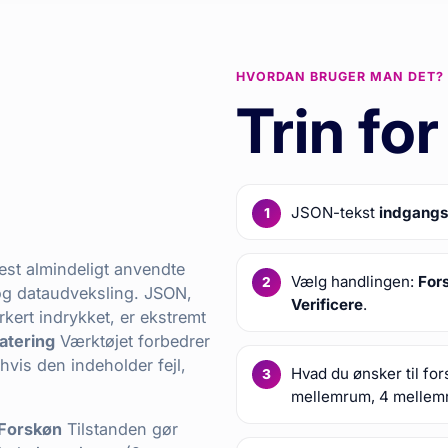
HVORDAN BRUGER MAN DET?
Trin for
g
JSON-tekst
indgangs
est almindeligt anvendte
Vælg handlingen:
For
r og dataudveksling. JSON,
Verificere
.
orkert indrykket, er ekstremt
tering
Værktøjet forbedrer
 hvis den indeholder fejl,
Hvad du ønsker til fo
mellemrum, 4 mellemru
Forskøn
Tilstanden gør