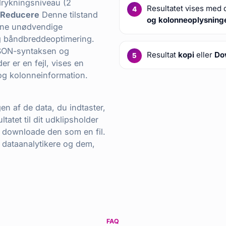
drykningsniveau (2
Resultatet vises med d
Reducere
Denne tilstand
og kolonneoplysning
jerne unødvendige
og båndbreddeoptimering.
JSON-syntaksen og
Resultat
kopi
eller
Do
er er en fejl, vises en
g kolonneinformation.
en af de data, du indtaster,
tatet til dit udklipsholder
downloade den som en fil.
, dataanalytikere og dem,
FAQ