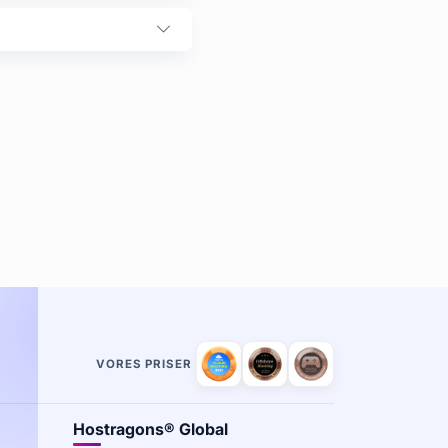
VORES PRISER
Hostragons® Global