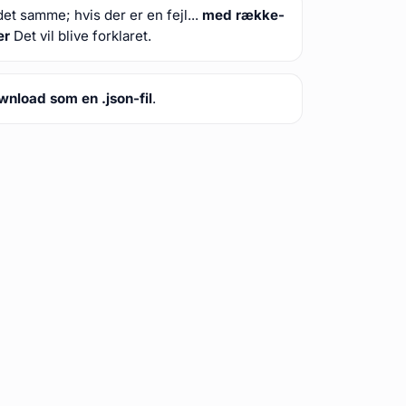
et samme; hvis der er en fejl...
med række-
er
Det vil blive forklaret.
wnload som en .json-fil
.