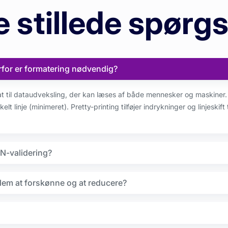
e stillede spørg
for er formatering nødvendig?
 til dataudveksling, der kan læses af både mennesker og maskiner. 
lt linje (minimeret). Pretty-printing tilføjer indrykninger og linjeskift 
N-validering?
lem at forskønne og at reducere?