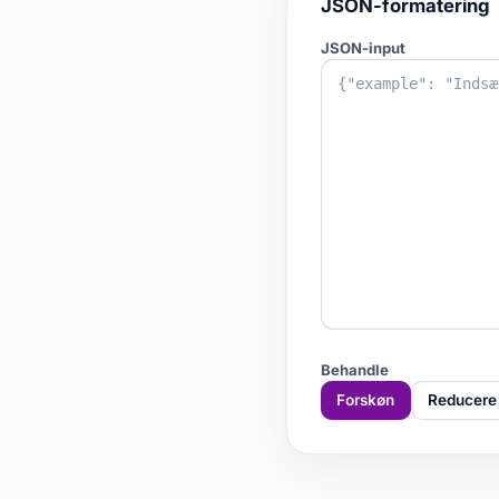
JSON-formatering
JSON-input
Behandle
Forskøn
Reducere