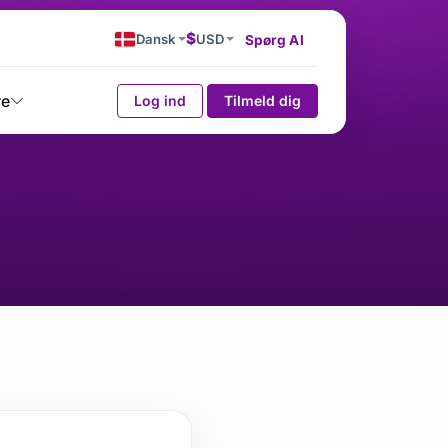
$
Dansk
USD
Spørg AI
re
Log ind
Tilmeld dig