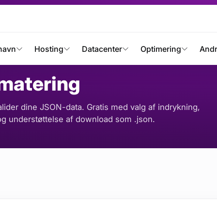
tering
navn
Hosting
Datacenter
Optimering
And
matering
alider dine JSON-data. Gratis med valg af indrykning,
 og understøttelse af download som .json.