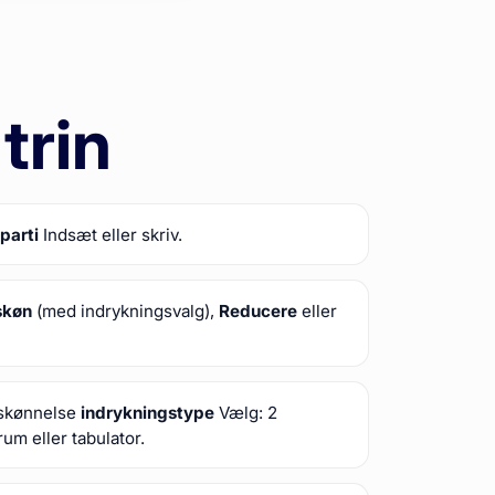
 trin
parti
Indsæt eller skriv.
skøn
(med indrykningsvalg),
Reducere
eller
rskønnelse
indrykningstype
Vælg: 2
m eller tabulator.