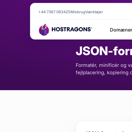
+44 7367 063425
Misbrug
Værktøjer
Forside
Værktøjer
JSON-forma
/
/
Domæne
KODE OG FORMAT
JSON-for
Formatér, minificér og v
fejlplacering, kopiering