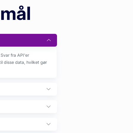
smål
Svar fra API'er
til disse data, hvilket gør