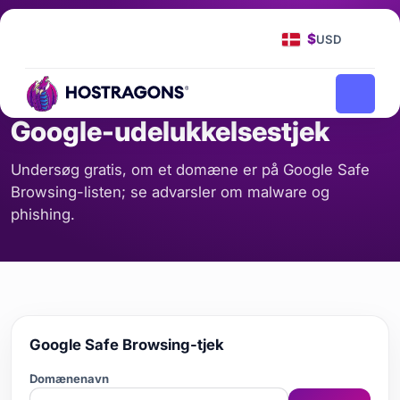
Forside
Værktøjer
Google-udelukkelsestjek
/
/
$
USD
DOMÆNENAVN OG DNS
Google-udelukkelsestjek
Undersøg gratis, om et domæne er på Google Safe
Browsing-listen; se advarsler om malware og
phishing.
Google Safe Browsing-tjek
Domænenavn