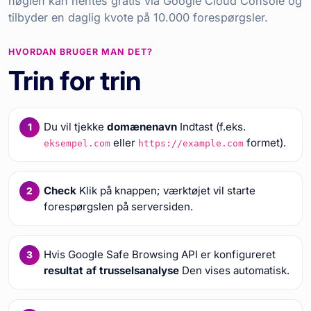
nøglen kan hentes gratis via Google Cloud Console og
tilbyder en daglig kvote på 10.000 forespørgsler.
HVORDAN BRUGER MAN DET?
Trin for trin
Du vil tjekke
domænenavn
Indtast (f.eks.
eller
formet).
eksempel.com
https://example.com
Check
Klik på knappen; værktøjet vil starte
forespørgslen på serversiden.
Hvis Google Safe Browsing API er konfigureret
resultat af trusselsanalyse
Den vises automatisk.