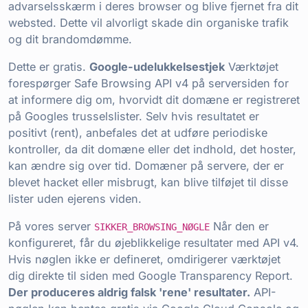
advarselsskærm i deres browser og blive fjernet fra dit
websted. Dette vil alvorligt skade din organiske trafik
og dit brandomdømme.
Dette er gratis.
Google-udelukkelsestjek
Værktøjet
forespørger Safe Browsing API v4 på serversiden for
at informere dig om, hvorvidt dit domæne er registreret
på Googles trusselslister. Selv hvis resultatet er
positivt (rent), anbefales det at udføre periodiske
kontroller, da dit domæne eller det indhold, det hoster,
kan ændre sig over tid. Domæner på servere, der er
blevet hacket eller misbrugt, kan blive tilføjet til disse
lister uden ejerens viden.
På vores server
Når den er
SIKKER_BROWSING_NØGLE
konfigureret, får du øjeblikkelige resultater med API v4.
Hvis nøglen ikke er defineret, omdirigerer værktøjet
dig direkte til siden med Google Transparency Report.
Der produceres aldrig falsk 'rene' resultater.
API-