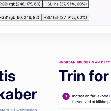
RGB: rgb(246, 175, 60)
HSL: hsl(37, 91%, 60%)
RGB: rgb(60, 246, 82)
HSL: hsl(127, 91%, 60%)
HVORDAN BRUGER MAN DET?
tis
Trin for
kaber
Indtast en farvekode i
farven ved at klikke p
gste trin i webdesign,