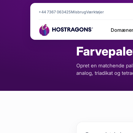
+44 7367 063425
Misbrug
Værktøjer
Forside
Værktøjer
Farvepalet
/
/
Domæne
BEREGNING
Farvepale
Opret en matchende pale
analog, triadikat og tet