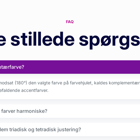
FAQ
e stillede spørg
tærfarve?
modsat (180°) den valgte farve på farvehjulet, kaldes komplementær
jnefaldende accentfarver.
e farver harmoniske?
em triadisk og tetradisk justering?