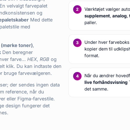
En velvalgt farvepalet
Værktøjet vælger auto
andkonsistensen og
supplement
,
analog
,
epaletskaber
Med dette
paller.
 paletstile med
Under hver farvebok
 (mørke toner)
,
kopier dem til udklip
k
Den beregner
format.
hver farve...
HEX
,
RGB
og
t klik. Du kan indtaste den
er bruge farvevælgeren.
Når du ændrer hovedfar
live forhåndsvisning
T
owser; der sendes ingen data
det samme.
om reference, når du
r eller Figma-farvestile.
ge design fungerer det
nes.