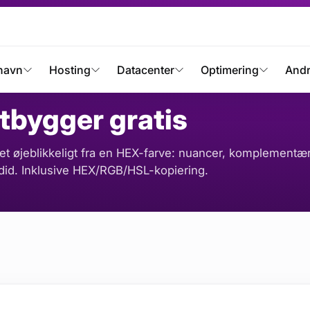
bygger gratis
navn
Hosting
Datacenter
Optimering
And
tbygger gratis
t øjeblikkeligt fra en HEX-farve: nuancer, komplementær
radid. Inklusive HEX/RGB/HSL-kopiering.