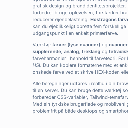
grafisk design og brandidentitetsprojekter. 
forbedrer brugeroplevelsen, forstærker br
reducerer øjenbelastning.
Hostragons farv
kan du øjeblikkeligt oprette fem forskellige
udgangspunkt i en enkelt primærfarve.
Værktøj;
farver (lyse nuancer)
og
nuancer
supplerende
,
analog
,
treklang
og
tetradis
farveharmonier i henhold til farveteori. For 
HSL
Du kan kopiere formaterne med et enkel
ønskede farve ved at skrive HEX-koden ell
Alle beregninger udføres i realtid i din br
til en server. Du kan bruge dette værktøj s
forbereder CSS-variabler, Tailwind-temafarve
Med sin tyrkiske brugerflade og mobilvenli
problemfrit på både desktops og smartpho