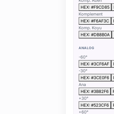
Komp. Åben
HEX: #F9CD85
Komplement
HEX: #F6AF3C
Komp. Koyu
HEX: #DB8B0A
ANALOG
-60°
HEX: #3CF6AF
-30°
HEX: #3CE0F6
Ana
HEX: #3B82F6
+30°
HEX: #523CF6
+60°