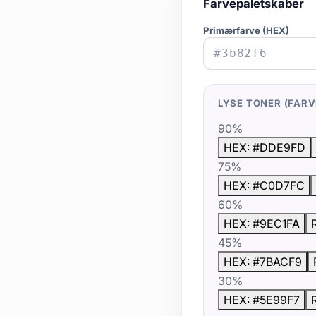
Farvepaletskaber
Primærfarve (HEX)
LYSE TONER (FAR
90%
HEX: #DDE9FD
75%
HEX: #C0D7FC
60%
HEX: #9EC1FA
45%
HEX: #7BACF9
30%
HEX: #5E99F7