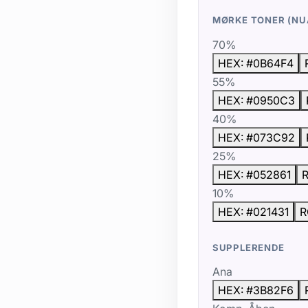
MØRKE TONER (NU
70%
HEX: #0B64F4
55%
HEX: #0950C3
40%
HEX: #073C92
25%
HEX: #052861
R
10%
HEX: #021431
R
SUPPLERENDE
Ana
HEX: #3B82F6