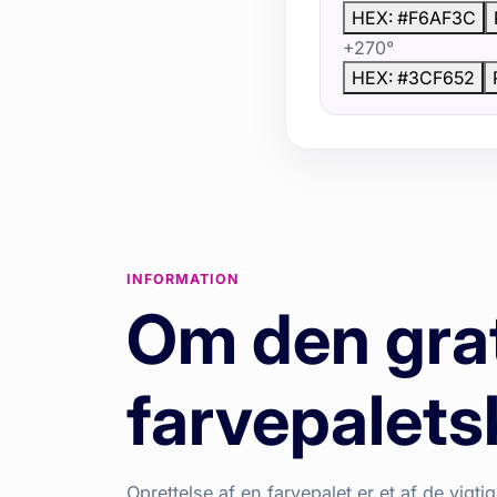
HEX: #F6AF3C
+270°
HEX: #3CF652
INFORMATION
Om den gra
farvepalets
Oprettelse af en farvepalet er et af de vigti