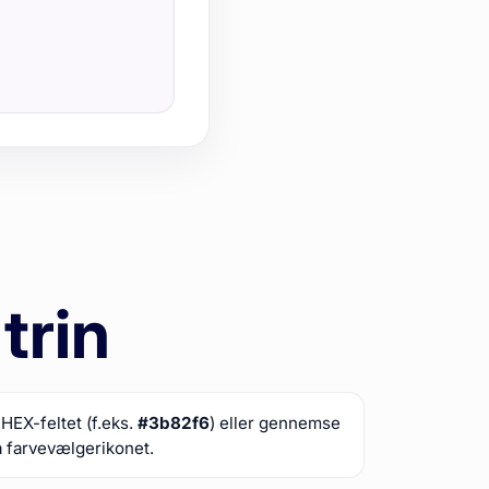
 trin
 HEX-feltet (f.eks.
#3b82f6
) eller gennemse
å farvevælgerikonet.