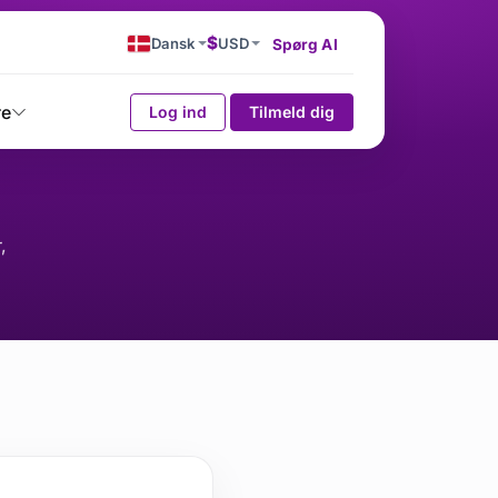
$
Dansk
USD
Spørg AI
re
Log ind
Tilmeld dig
,