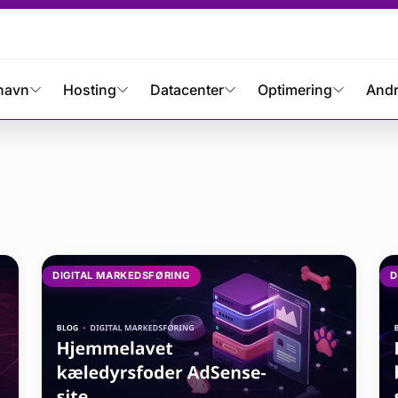
navn
Hosting
Datacenter
Optimering
And
eti yazıları
DIGITAL MARKEDSFØRING
D