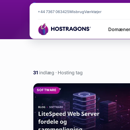
Tag
Hosting
+44 7367 063425
Misbrug
Værktøjer
Domæne
Hosting
Hjemmeside
blog
31
indlæg · Hosting tag
Hosting etik
SOFTWARE