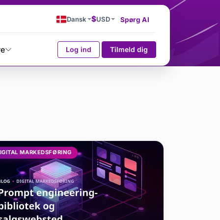
$
Dansk
USD
Spørg AI
re
Log ind
Tilmeld dig
IGITAL MARKEDSFØRING