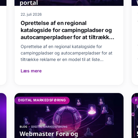
22. juli 2026
Oprettelse af en regional
katalogside for campingpladser og
autocamperpladser for at tiltrække
reklame
Oprettelse af en regional katalogside for
campingpladser og autocamperpladser for at
tiltrække reklame er en model til at liste
campingpladser,
Læs mere
DIGITAL MARKEDSFØRING
F