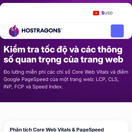
Trang chủ
Công cụ
/
$
USD
Kiểm tra tốc độ và các thông số quan trọng của trang web
/
MÁY CHỦ & MẠNG
Kiểm tra tốc độ và các thông
số quan trọng của trang web
Đo lường miễn phí các chỉ số Core Web Vitals và điểm
Google PageSpeed của một trang web: LCP, CLS,
INP, FCP và Speed Index.
Phân tích Core Web Vitals & PageSpeed