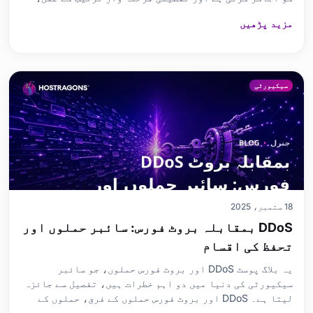
ضروری شرائط، اور عام نقصانات فراہم کرتی ہے۔ یہ مختلف
مزید پڑھیں
ModSecurity ورژنز کے درمیان فرق کی بھی وضاحت کرتا ہے
اور ایپلیکیشن کے لیے جانچ کی حکمت عملی اور کارکردگی ک
سیکیورٹی
18 ستمبر، 2025
DDoS بمقابلہ بروٹ فورس: سائبر حملوں اور
تحفظ کی اقسام
یہ بلاگ پوسٹ DDoS اور بروٹ فورس حملوں، جو سائبر
سیکیورٹی کی دنیا میں دو اہم خطرات ہیں، تفصیل سے جائزہ
لیتا ہے۔ DDoS اور بروٹ فورس حملوں کے فرق، حملوں کے
اثرات اور تحفظ کے طریقے زیر بحث آئے ہیں۔ یہ وضاحت کرتا