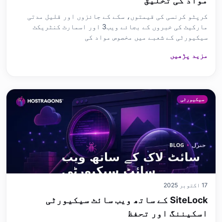
مواد کی تخلیق
کرپٹو کرنسی کی قیمتوں، سکے کے جائزوں اور قلیل مدتی
مارکیٹ کی خبروں کے بجائے ویب3 اور اسمارٹ کنٹریکٹ
سیکیورٹی کے شعبے میں مخصوص مواد کی
مزید پڑھیں
سیکیورٹی
17 اکتوبر 2025
SiteLock کے ساتھ ویب سائٹ سیکیورٹی
اسکیننگ اور تحفظ