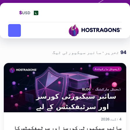
ٹیگ
سائبر سیکیورٹی
$
USD
سائبر سیکیورٹی
ہوم پیج
بلاگ
94
تحریر · سائبر سیکیورٹی ٹیگ
سائبر سیکیورٹی etiketi yazıları
ڈیجیٹل مارکیٹنگ
4 اگست 2026
سائبر سیکیورٹی کورسز اور سرٹیفکیٹس کا