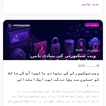
مزید پڑھیں
ہے کہ DDoS حملہ کیا ہے، اس کے ممکنہ نقصانات، اور ان
حملوں سے بچاؤ کے لیے کون سی حکمت عملیاں استعمال کی جا
سکتی ہ
سیکیورٹی
16 ستمبر، 2025
ویب سیکیورٹی کی بنیادی باتیں: آپ کی سائٹ
کو حملوں سے بچانے کے لیے ایک ابتدائی
رہنما
ویب سیکیورٹی آج ویب سائٹس کے لیے بہت ضروری ہے۔ یہ
ابتدائی رہنما وضاحت کرتا ہے کہ ویب سیکیورٹی کیا ہے،
اس کے اہم اجزاء، اور ممکنہ خطرات۔ یہ عام غلط فہمیوں کو
دور کرتا ہے اور دستیاب ٹولز اور سافٹ ویئر کے ساتھ ساتھ