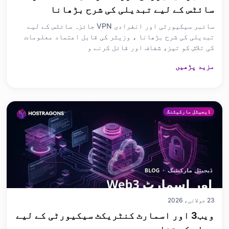
سائٹس کے لیے تبدیلی کی شرح بڑھانا
سائبر سیکیورٹی اور انفرادی VPN جائزہ سائٹس کے لیے
تبدیلی کی شرح بڑھانا ، وزیٹر کی قابل اعتماد معلومات
کی تلاش کو تیز، شفاف اور قائل کرنے و
مزید پڑھیں
ڈیجیٹل مارکیٹنگ
23 جولائی، 2026
ویب3 اور اسمارٹ کنٹریکٹ سیکیورٹی کے لیے