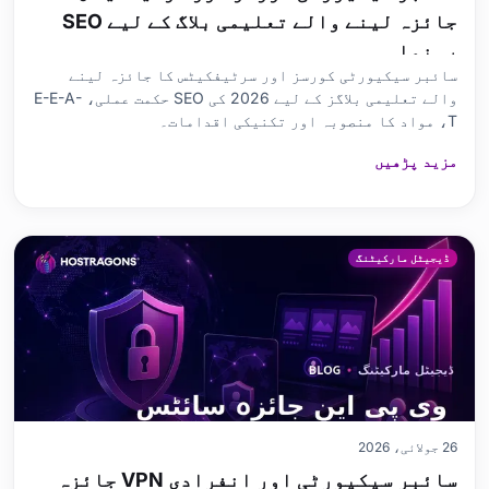
جائزہ لینے والے تعلیمی بلاگ کے لیے SEO
رہنما
سائبر سیکیورٹی کورسز اور سرٹیفکیٹس کا جائزہ لینے
والے تعلیمی بلاگز کے لیے 2026 کی SEO حکمت عملی، E-E-A-
T، مواد کا منصوبہ اور تکنیکی اقدامات۔
مزید پڑھیں
ڈیجیٹل مارکیٹنگ
26 جولائی، 2026
سائبر سیکیورٹی اور انفرادی VPN جائزہ