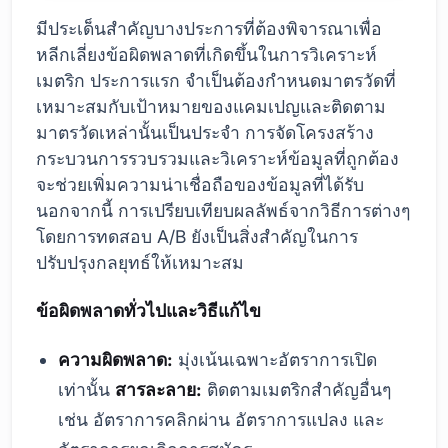
มีประเด็นสำคัญบางประการที่ต้องพิจารณาเพื่อ
หลีกเลี่ยงข้อผิดพลาดที่เกิดขึ้นในการวิเคราะห์
เมตริก ประการแรก จำเป็นต้องกำหนดมาตรวัดที่
เหมาะสมกับเป้าหมายของแคมเปญและติดตาม
มาตรวัดเหล่านั้นเป็นประจำ การจัดโครงสร้าง
กระบวนการรวบรวมและวิเคราะห์ข้อมูลที่ถูกต้อง
จะช่วยเพิ่มความน่าเชื่อถือของข้อมูลที่ได้รับ
นอกจากนี้ การเปรียบเทียบผลลัพธ์จากวิธีการต่างๆ
โดยการทดสอบ A/B ยังเป็นสิ่งสำคัญในการ
ปรับปรุงกลยุทธ์ให้เหมาะสม
ข้อผิดพลาดทั่วไปและวิธีแก้ไข
ความผิดพลาด:
มุ่งเน้นเฉพาะอัตราการเปิด
เท่านั้น
สารละลาย:
ติดตามเมตริกสำคัญอื่นๆ
เช่น อัตราการคลิกผ่าน อัตราการแปลง และ