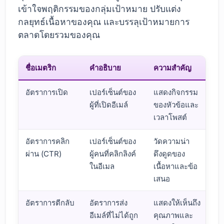
เข้าใจพฤติกรรมของกลุ่มเป้าหมาย ปรับแต่ง
กลยุทธ์เนื้อหาของคุณ และบรรลุเป้าหมายการ
ตลาดโดยรวมของคุณ
ชื่อเมตริก
คำอธิบาย
ความสำคัญ
อัตราการเปิด
เปอร์เซ็นต์ของ
แสดงกิจกรรม
ผู้ที่เปิดอีเมล์
ของหัวข้อและ
เวลาโพสต์
อัตราการคลิก
เปอร์เซ็นต์ของ
วัดความน่า
ผ่าน (CTR)
ผู้คนที่คลิกลิงค์
ดึงดูดของ
ในอีเมล
เนื้อหาและข้อ
เสนอ
อัตราการตีกลับ
อัตราการส่ง
แสดงให้เห็นถึง
อีเมล์ที่ไม่ได้ถูก
คุณภาพและ