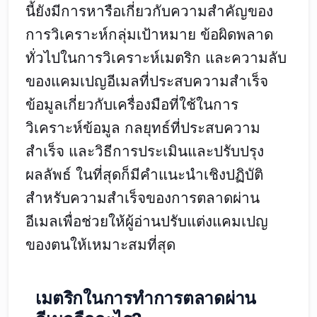
นี้ยังมีการหารือเกี่ยวกับความสำคัญของ
การวิเคราะห์กลุ่มเป้าหมาย ข้อผิดพลาด
ทั่วไปในการวิเคราะห์เมตริก และความลับ
ของแคมเปญอีเมลที่ประสบความสำเร็จ
ข้อมูลเกี่ยวกับเครื่องมือที่ใช้ในการ
วิเคราะห์ข้อมูล กลยุทธ์ที่ประสบความ
สำเร็จ และวิธีการประเมินและปรับปรุง
ผลลัพธ์ ในที่สุดก็มีคำแนะนำเชิงปฏิบัติ
สำหรับความสำเร็จของการตลาดผ่าน
อีเมลเพื่อช่วยให้ผู้อ่านปรับแต่งแคมเปญ
ของตนให้เหมาะสมที่สุด
เมตริกในการทำการตลาดผ่าน