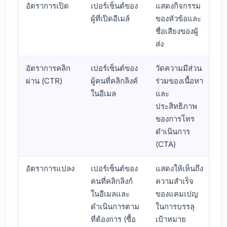
อัตราการเปิด
เปอร์เซ็นต์ของ
แสดงกิจกรรม
ผู้ที่เปิดอีเมล์
ของหัวข้อและ
ชื่อเสียงของผู้
ส่ง
อัตราการคลิก
เปอร์เซ็นต์ของ
วัดความมีส่วน
ผ่าน (CTR)
ผู้คนที่คลิกลิงค์
ร่วมของเนื้อหา
ในอีเมล
และ
ประสิทธิภาพ
ของการโทร
ดำเนินการ
(CTA)
อัตราการแปลง
เปอร์เซ็นต์ของ
แสดงให้เห็นถึง
คนที่คลิกลิงก์
ความสำเร็จ
ในอีเมลและ
ของแคมเปญ
ดำเนินการตาม
ในการบรรลุ
ที่ต้องการ (ซื้อ
เป้าหมาย