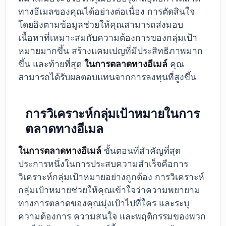
ทางอีเมลของคุณได้อย่างต่อเนื่อง การตัดสินใจ
โดยอิงตามข้อมูลช่วยให้คุณสามารถส่งมอบ
เนื้อหาที่เหมาะสมกับความต้องการของกลุ่มเป้า
หมายมากขึ้น สร้างแคมเปญที่มีประสิทธิภาพมาก
ขึ้น และท้ายที่สุด
ในการตลาดทางอีเมล์
คุณ
สามารถได้รับผลตอบแทนจากการลงทุนที่สูงขึ้น
การวิเคราะห์กลุ่มเป้าหมายในการ
ตลาดทางอีเมล
ในการตลาดทางอีเมล์
ขั้นตอนที่สำคัญที่สุด
ประการหนึ่งในการประสบความสำเร็จคือการ
วิเคราะห์กลุ่มเป้าหมายอย่างถูกต้อง การวิเคราะห์
กลุ่มเป้าหมายช่วยให้คุณเข้าใจว่าความพยายาม
ทางการตลาดของคุณมุ่งเป้าไปที่ใคร และระบุ
ความต้องการ ความสนใจ และพฤติกรรมของพวก