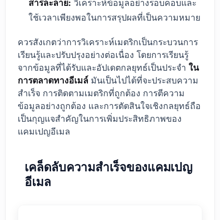
สารละลาย:
วิเคราะห์ข้อมูลอย่างรอบคอบและ
ใช้เวลาเพียงพอในการสรุปผลที่เป็นความหมาย
ควรสังเกตว่าการวิเคราะห์เมตริกเป็นกระบวนการ
เรียนรู้และปรับปรุงอย่างต่อเนื่อง โดยการเรียนรู้
จากข้อมูลที่ได้รับและอัปเดตกลยุทธ์เป็นประจำ
ใน
การตลาดทางอีเมล์
มันเป็นไปได้ที่จะประสบความ
สำเร็จ การติดตามเมตริกที่ถูกต้อง การตีความ
ข้อมูลอย่างถูกต้อง และการตัดสินใจเชิงกลยุทธ์ถือ
เป็นกุญแจสำคัญในการเพิ่มประสิทธิภาพของ
แคมเปญอีเมล
เคล็ดลับความสำเร็จของแคมเปญ
อีเมล