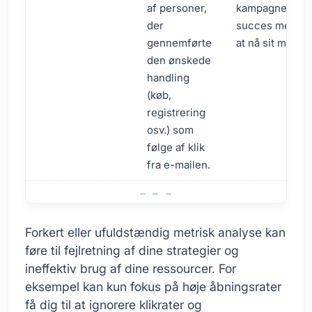
af personer,
kampagnens
der
succes med
gennemførte
at nå sit mål.
den ønskede
handling
(køb,
registrering
osv.) som
følge af klik
fra e-mailen.
Forstå de rigtige målinger i e-mailmarketing
Forkert eller ufuldstændig metrisk analyse kan
føre til fejlretning af dine strategier og
ineffektiv brug af dine ressourcer. For
eksempel kan kun fokus på høje åbningsrater
få dig til at ignorere klikrater og