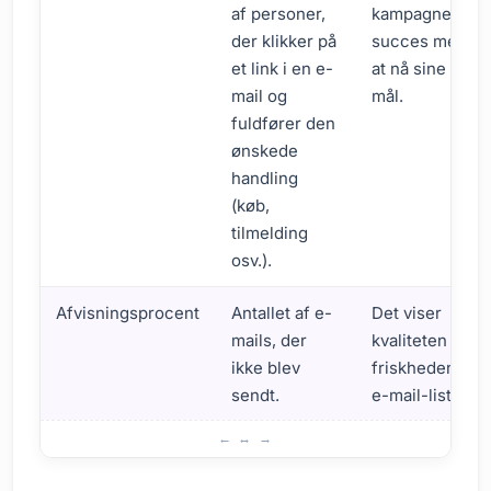
af personer,
kampagnens
der klikker på
succes med
et link i en e-
at nå sine
mail og
mål.
fuldfører den
ønskede
handling
(køb,
tilmelding
osv.).
Afvisningsprocent
Antallet af e-
Det viser
mails, der
kvaliteten og
ikke blev
friskheden af
sendt.
e-mail-listen.
Hvad er metrics i e-mailmarketing?