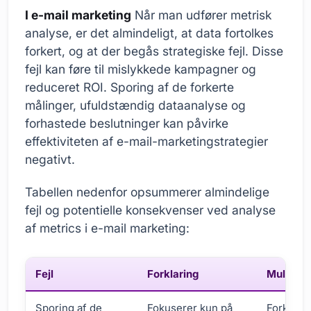
I e-mail marketing
Når man udfører metrisk
analyse, er det almindeligt, at data fortolkes
forkert, og at der begås strategiske fejl. Disse
fejl kan føre til mislykkede kampagner og
reduceret ROI. Sporing af de forkerte
målinger, ufuldstændig dataanalyse og
forhastede beslutninger kan påvirke
effektiviteten af e-mail-marketingstrategier
negativt.
Tabellen nedenfor opsummerer almindelige
fejl og potentielle konsekvenser ved analyse
af metrics i e-mail marketing:
Fejl
Forklaring
Mulige r
Sporing af de
Fokuserer kun på
Forkert 