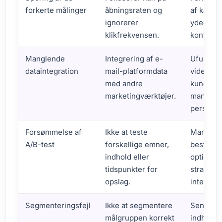
forkerte målinger
åbningsraten og
af kamp
ignorerer
ydeevne,
klikfrekvensen.
konverte
Manglende
Integrering af e-
Ufuldst
dataintegration
mail-platformdata
viden o
med andre
kundead
marketingværktøjer.
manglen
personal
Forsømmelse af
Ikke at teste
Manglen
A/B-test
forskellige emner,
bestemm
indhold eller
optimale
tidspunkter for
strategie
opslag.
interakti
Segmenteringsfejl
Ikke at segmentere
Sender i
målgruppen korrekt
indhold,