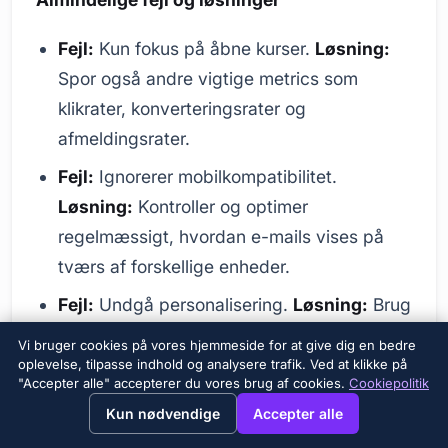
Fejl:
Kun fokus på åbne kurser.
Løsning:
Spor også andre vigtige metrics som
klikrater, konverteringsrater og
afmeldingsrater.
Fejl:
Ignorerer mobilkompatibilitet.
Løsning:
Kontroller og optimer
regelmæssigt, hvordan e-mails vises på
tværs af forskellige enheder.
Fejl:
Undgå personalisering.
Løsning:
Brug
kundedata til at tilpasse e-mails og levere
Vi bruger cookies på vores hjemmeside for at give dig en bedre
målgruppespecifikt indhold.
oplevelse, tilpasse indhold og analysere trafik. Ved at klikke på
"Accepter alle" accepterer du vores brug af cookies.
Cookiepolitik
→
×
Fejl:
Ignorerer spamfiltre.
Løsning:
Tag
View this page in English?
Kun nødvendige
Accepter alle
forholdsregler for at forhindre, at dit e-