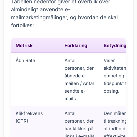
Tabellen nedenfor giver et overblik over
almindeligt anvendte e-
mailmarketingmålinger, og hvordan de skal
fortolkes:
Metrisk
Forklaring
Betydning
Åbn Rate
Antal
Viser
personer, der
aktiviteten af
åbnede e-
emnet og
mailen / Antal
tidspunkt for
sendte e-
opslag.
mails
Klikfrekvens
Antal
Den måler
(CTR)
personer, der
tiltrækningen
har klikket på
af indhold og
links i e-mails
effektiviteten