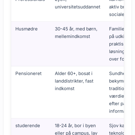
universitetsuddannet
aktiv bruger
sociale med
Husmødre
30-45 år, med børn,
Familieorien
mellemindkomst
på udkig eft
praktiske
løsninger, 
over for rab
Pensioneret
Alder 60+, bosat i
Sundhedsbe
landdistrikter, fast
bekymrer s
indkomst
traditionelle
værdier, le
efter pålidel
information
studerende
18-24 år, bor i byen
Sjov kærlig,
eller på campus, lav
teknologiky