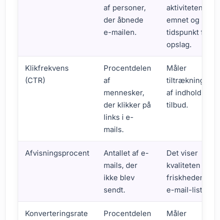
af personer,
aktiviteten af
der åbnede
emnet og
e-mailen.
tidspunkt for
opslag.
Klikfrekvens
Procentdelen
Måler
(CTR)
af
tiltrækningen
mennesker,
af indhold og
der klikker på
tilbud.
links i e-
mails.
Afvisningsprocent
Antallet af e-
Det viser
mails, der
kvaliteten og
ikke blev
friskheden af
sendt.
e-mail-listen.
Konverteringsrate
Procentdelen
Måler