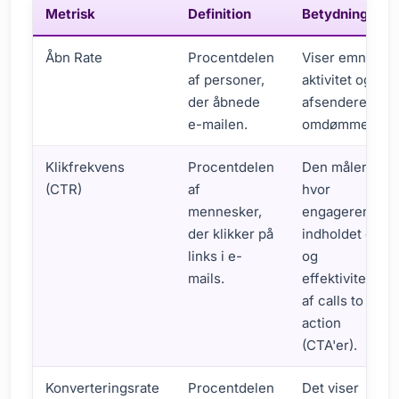
Metrisk
Definition
Betydning
Åbn Rate
Procentdelen
Viser emnets
af personer,
aktivitet og
der åbnede
afsenderens
e-mailen.
omdømme.
Klikfrekvens
Procentdelen
Den måler,
(CTR)
af
hvor
mennesker,
engagerende
der klikker på
indholdet er
links i e-
og
mails.
effektiviteten
af calls to
action
(CTA'er).
Konverteringsrate
Procentdelen
Det viser