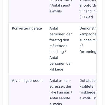
/ Antal sendt
af opfordringe
e-mails
til handling
(CTA'er).
Konverteringsrate
Antal
Demonstrerer
personer, der
kampagnens
foretog den
succes med at
målrettede
nå
handling /
forretningsmål
Antal
personer, der
klikkede
Afvisningsprocent
Antal e-mail-
Det afspejler
adresser, der
kvaliteten og
ikke kan nås /
friskheden af
Antal sendte
e-mail-listen.
e-mails