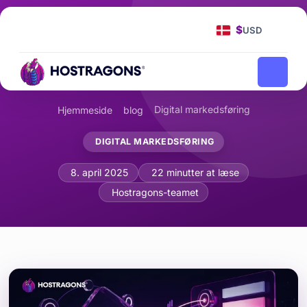
$
USD
Digital markedsføring
Hjemmeside
blog
DIGITAL MARKEDSFØRING
Korrekt analyse af metrics i e-mailmar
8. april 2025
22 minutter at læse
Hostragons-teamet