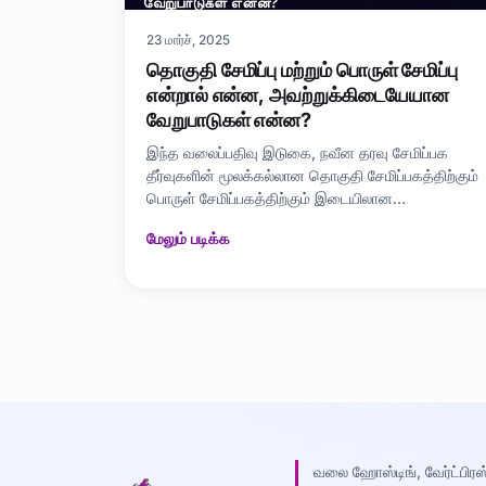
23 மார்ச், 2025
தொகுதி சேமிப்பு மற்றும் பொருள் சேமிப்பு
என்றால் என்ன, அவற்றுக்கிடையேயான
வேறுபாடுகள் என்ன?
இந்த வலைப்பதிவு இடுகை, நவீன தரவு சேமிப்பக
தீர்வுகளின் மூலக்கல்லான தொகுதி சேமிப்பகத்திற்கும்
பொருள் சேமிப்பகத்திற்கும் இடையிலான
வேறுபாடுகளை விரிவாகப் பார்க்கிறது. பிளாக்
மேலும் படிக்க
ஸ்டோரேஜ் என்றால் என்ன, அதன் அடிப்படை அம்சங்கள்
மற்றும் பயன்பாட்டுப் பகுதிகளை விளக்கும் அதே
வேளையில், ஆப்ஜெக்ட் ஸ்டோரேஜின் வரையறை மற்றும்
நன்மைகளும் வழங
வலை ஹோஸ்டிங், வேர்ட்பிரஸ்,