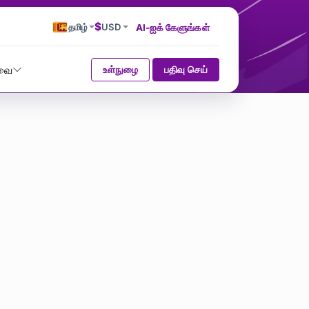
$
தமிழ்
USD
AI-ஐக் கேளுங்கள்
வை
உள்நுழை
பதிவு செய்
rı