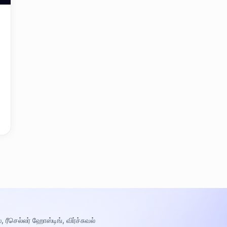
 ரீசெல்லர் ஹோஸ்டிங், விர்ச்சுவல்