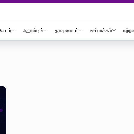
rage
பெயர்
ஹோஸ்டிங்
தரவு மையம்
உகப்பாக்கம்
மற்ற
ge etiketi yazıla