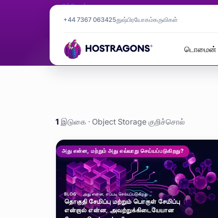
குறிச்சொல்
Object Sto
+44 7367 063425
துஷ்பிரயோகம்
கருவிகள்
டொமைன் 
Object Storage
முகப்புப் பக்கம்
வலைப்பதிவு
1
இடுகை · Object Storage குறிச்சொல்
Object Stora
அது என்ன, மற்றும் அது எவ்வாறு செய்யப்படுகிறது?