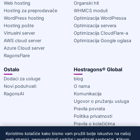
Web hosting
Organski hit
Hosting za preprodavače
WHMCS moduli
WordPress hosting
Optimizacija WordPressa
Hosting pošte
Optimizacija servera
Virtuelni server
Optimizacija CloudFlare-a
AWS cloud server
Optimizacija Google oglasa
Azure Cloud server
RagonsFlare
Ostalo
Hostragons® Global
Dodaci za usluge
blog
Novi poduhvati
O nama
RagonsAI
Komunikacija
Ugovor o pružanju usluga
Pravila povrata
Politika privatnosti
Pravila o kolačićima
Koristimo kolačiće kako bismo vam pružili bolje iskustvo na našoj
© 2020–2026 Hostragons® Global —
Brend kompanije Draconis
web stranici, personalizirali sadržaj i analizirali saobraćaj. Klikom