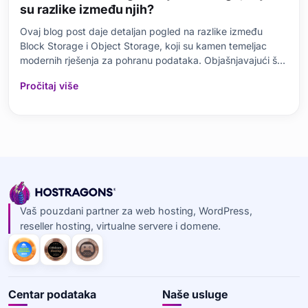
su razlike između njih?
Ovaj blog post daje detaljan pogled na razlike između
Block Storage i Object Storage, koji su kamen temeljac
modernih rješenja za pohranu podataka. Objašnjavajući šta
je Block Storage, njegove osnovne karakteristike i područja
Pročitaj više
upotrebe, takođe su predstavljene definicije i prednosti
Object Storage. Tabela poređenja dvi
Vaš pouzdani partner za web hosting, WordPress,
reseller hosting, virtualne servere i domene.
Centar podataka
Naše usluge