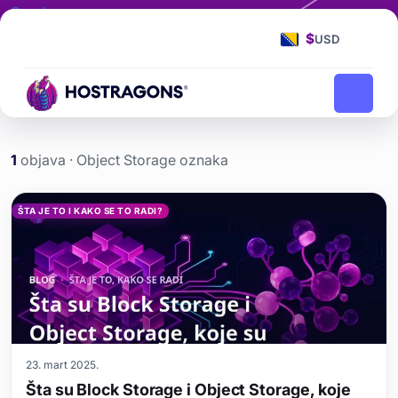
Oznaka
Object Storage
$
USD
Object Storage
Početna stranica
blog
1
objava · Object Storage oznaka
Object Storage etiketi yaz
ŠTA JE TO I KAKO SE TO RADI?
23. mart 2025.
Šta su Block Storage i Object Storage, koje