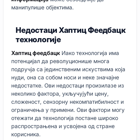
манипулише објектима.
Недостаци Хаптиц Феедбацк
технологије
Хаптиц феедбацк
Иако технологија има
потенцијал да револуционише многа
подручја са јединственим искуствима која
нуди, она са собом носи и неке значајне
недостатке. Ови недостаци произилазе из
неколико фактора, укључујући цену,
сложеност, сензорну некомпатибилност и
ограничења у примени. Ови фактори могу
отежати да технологија постане широко
распрострањена и усвојена од стране
корисника.