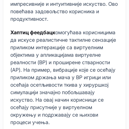
импресивније и интуитивније искуство. Ово
повећава задовољство корисника и
продуктивност.
Хаптиц феедбацк
омогућава корисницима
да искусе реалистичне тактилне сензације
приликом интеракције са виртуелним
објектима у апликацијама виртуелне
реалности (ВР) и проширене стварности
(АР). На пример, вибрације које се осећају
приликом држања мача у ВР игрици или
осећаја осетљивости ткива у хируршкој
симулацији значајно побољшавају
искуство. На овај начин корисници се
осећају присутније у виртуелном
окружењу и подржавају се њихови
процеси учења.