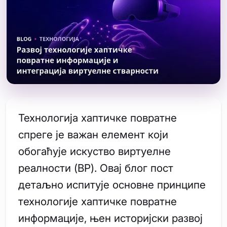
Технологија хаптичке повратне
спреге је важан елемент који
обогаћује искуство виртуелне
реалности (ВР). Овај блог пост
детаљно испитује основне принципе
технологије хаптичке повратне
информације, њен историјски развој