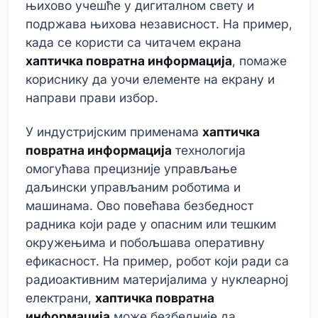
њихово учешће у дигиталном свету и
подржава њихова независност. На пример,
када се користи са читачем екрана
хаптичка повратна информација
, помаже
кориснику да уочи елементе на екрану и
направи прави избор.
У индустријским применама
хаптичка
повратна информација
технологија
омогућава прецизније управљање
даљински управљаним роботима и
машинама. Ово повећава безбедност
радника који раде у опасним или тешким
окружењима и побољшава оперативну
ефикасност. На пример, робот који ради са
радиоактивним материјалима у нуклеарној
електрани,
хаптичка повратна
информација
може безбедније да