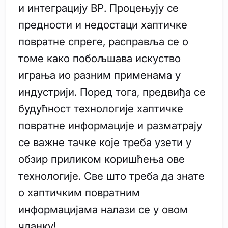
и интеграцију ВР. Процењују се
предности и недостаци хаптичке
повратне спреге, расправља се о
томе како побољшава искуство
играња ио разним применама у
индустрији. Поред тога, предвиђа се
будућност технологије хаптичке
повратне информације и разматрају
се важне тачке које треба узети у
обзир приликом коришћења ове
технологије. Све што треба да знате
о хаптичким повратним
информацијама налази се у овом
чланку!