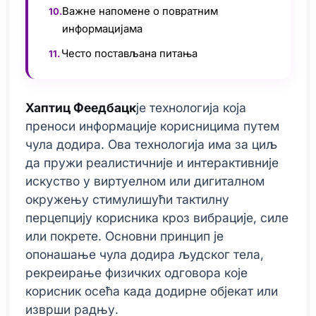
Важне напомене о повратним
информацијама
Често постављана питања
Хаптиц Феедбацк
је технологија која
преноси информације корисницима путем
чула додира. Ова технологија има за циљ
да пружи реалистичније и интерактивније
искуство у виртуелном или дигиталном
окружењу стимулишући тактилну
перцепцију корисника кроз вибрације, силе
или покрете. Основни принцип је
опонашање чула додира људског тела,
рекреирање физичких одговора које
корисник осећа када додирне објекат или
изврши радњу.