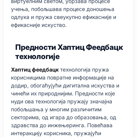
виртуелним светом, убрзава процесе
учења, побољшава процесе доношења
одлука и пружа свеукупно ефикасније и
ефикасније искуство.
Предности Хаптиц Феедбацк
технологије
Хаптиц феедбацк
технологија пружа
корисницима повратне информације на
додир, обогаћујући дигитална искуства и
чинећи их природнијим. Предности које
нуди ова технологија пружају значајна
побољшања у многим различитим
секторима, од игара до образовања, од
здравства до инжењеринга. Повећава
интеракцију корисника, пружајући