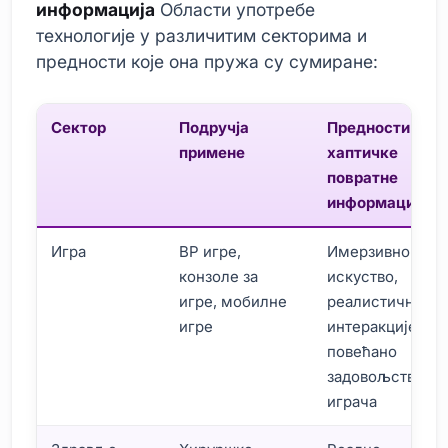
информација
Области употребе
технологије у различитим секторима и
предности које она пружа су сумиране:
Сектор
Подручја
Предности
примене
хаптичке
повратне
информације
Игра
ВР игре,
Имерзивно
конзоле за
искуство,
игре, мобилне
реалистичне
игре
интеракције,
повећано
задовољство
играча