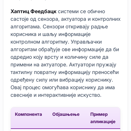
Хаптиц Феедбацк
системи се обично
састоје од сензора, актуатора и контролних
алгоритама. Сензори откривају радње
корисника и шаљу информације
контролном алгоритму. Управљачки
алгоритам обрађује ове информације да би
одредио коју врсту и количину силе да
примени на актуаторе. Актуатори пружају
тактилну повратну информацију преносећи
одређену силу или вибрацију кориснику.
Овај процес омогућава кориснику да има
свесније и интерактивније искуство.
Компонента
Објашњење
Пример
апликације