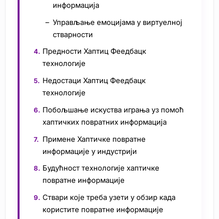
информација
Управљање емоцијама у виртуелној
стварности
Предности Хаптиц Феедбацк
технологије
Недостаци Хаптиц Феедбацк
технологије
Побољшање искуства играња уз помоћ
хаптичких повратних информација
Примене Хаптичке повратне
информације у индустрији
Будућност технологије хаптичке
повратне информације
Ствари које треба узети у обзир када
користите повратне информације