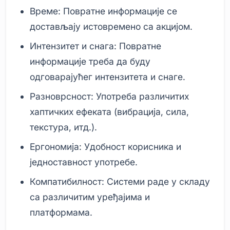
Време: Повратне информације се
достављају истовремено са акцијом.
Интензитет и снага: Повратне
информације треба да буду
одговарајућег интензитета и снаге.
Разноврсност: Употреба различитих
хаптичких ефеката (вибрација, сила,
текстура, итд.).
Ергономија: Удобност корисника и
једноставност употребе.
Компатибилност: Системи раде у складу
са различитим уређајима и
платформама.