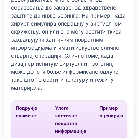
образовања до забаве, од здравствене
заштите до инжењеринга. На пример, када
хирург симулира операцију у виртуелном
окружењу, он или она могу осетити ткива
захваљујући хаптичким повратним
информацијама и имати искуство слично
стварној операцији. Слично томе, када
дизајнер испитује виртуелни прототип,
може донети боље информисане одлуке
тако што ће осетити текстуру и тежину
материјала.
Подручје
Улога
Пример
примене
хаптичке
сценарија
повратне
информације