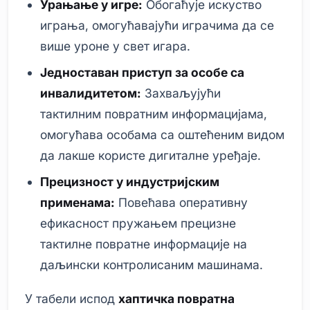
Урањање у игре:
Обогаћује искуство
играња, омогућавајући играчима да се
више уроне у свет игара.
Једноставан приступ за особе са
инвалидитетом:
Захваљујући
тактилним повратним информацијама,
омогућава особама са оштећеним видом
да лакше користе дигиталне уређаје.
Прецизност у индустријским
применама:
Повећава оперативну
ефикасност пружањем прецизне
тактилне повратне информације на
даљински контролисаним машинама.
У табели испод
хаптичка повратна