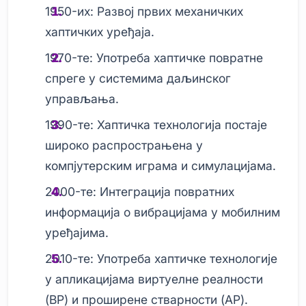
1950-их: Развој првих механичких
хаптичких уређаја.
1970-те: Употреба хаптичке повратне
спреге у системима даљинског
управљања.
1990-те: Хаптичка технологија постаје
широко распрострањена у
компјутерским играма и симулацијама.
2000-те: Интеграција повратних
информација о вибрацијама у мобилним
уређајима.
2010-те: Употреба хаптичке технологије
у апликацијама виртуелне реалности
(ВР) и проширене стварности (АР).