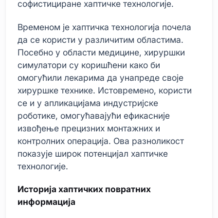
софистициране хаптичке технологије.
Временом је хаптичка технологија почела
да се користи у различитим областима.
Посебно у области медицине, хируршки
симулатори су коришћени како би
омогућили лекарима да унапреде своје
хируршке технике. Истовремено, користи
се и у апликацијама индустријске
роботике, омогућавајући ефикасније
извођење прецизних монтажних и
контролних операција. Ова разноликост
показује широк потенцијал хаптичке
технологије.
Историја хаптичких повратних
информација