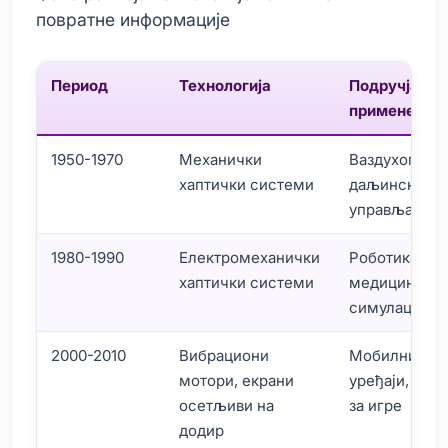
повратне информације
Период
Технологија
Подручја
примене
1950-1970
Механички
Ваздухопловс
хаптички системи
даљинско
управљање
1980-1990
Електромеханички
Роботика,
хаптички системи
медицинске
симулације
2000-2010
Вибрациони
Мобилни
мотори, екрани
уређаји, кон
осетљиви на
за игре
додир