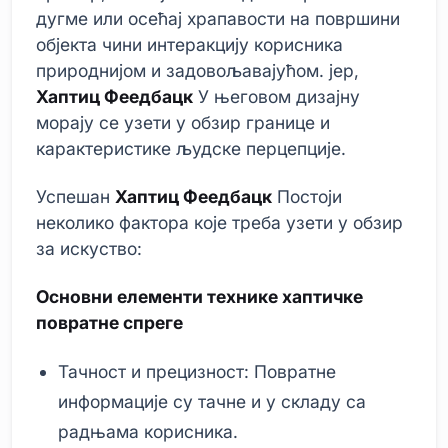
дугме или осећај храпавости на површини
објекта чини интеракцију корисника
природнијом и задовољавајућом. јер,
Хаптиц Феедбацк
У његовом дизајну
морају се узети у обзир границе и
карактеристике људске перцепције.
Успешан
Хаптиц Феедбацк
Постоји
неколико фактора које треба узети у обзир
за искуство:
Основни елементи технике хаптичке
повратне спреге
Тачност и прецизност: Повратне
информације су тачне и у складу са
радњама корисника.