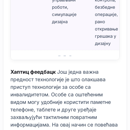
роботи,
безбедне
симулације
операције,
дизајна
рано
откривање
грешака у
дизајну
Предности Хаптиц Феедбацк технологије
Хаптиц феедбацк
Још једна важна
предност технологије је што олакшава
приступ технологији за особе са
инвалидитетом. Особе са оштећеним
видом могу удобније користити паметне
телефоне, таблете и друге уређаје
захваљујући тактилним повратним
информацијама. На овај начин се повећава