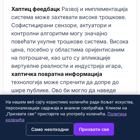
Хаптиц феедбацк
Развој и имплементација
система може захтевати високе трошкове.
Софистицирани сензори, актуатори и
контролни алгоритми могу значајно
повећати укупне трошкове система. Висока
цена, посебно у областима оријентисаним
на потрошаче, као што су апликације
виртуелне реалности и индустрија игара,
хаптичка повратна информација
технологија може спречити да допре до
шире публике. Ово би могло да наведе
произвођаче да траже приступачнија
На нашем веб сајту користимо колачиће ради бољег искуства,
решења или да користе технологију само у
персонализације садржаја и анализе саобраћаја. Кликом на
„Прихвати све“ пристајете на употребу колачића.
Политика
врхунским производима.
колачића
→
×
View this page in English?
Хаптиц феедбацк
Други велики
Само неопходни
Прихвати све
недостатак технологије је сложеност