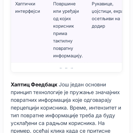
Хаптички
Површине
Рукавице,
интерфејси
или уређаји
џојстици, екрани
од којих
осетљиви на
корисник
додир
прима
тактилну
повратну
информацију.
Основни принципи технологије хаптичке повратне инф
Хаптиц Феедбацк
Још један основни
принцип технологије је пружање значајних
повратних информација које одговарају
перцепцији корисника. Време, интензитет и
тип повратне информације треба да буду
усклађени са радњом корисника. На
пример, осећај клика када се притисне