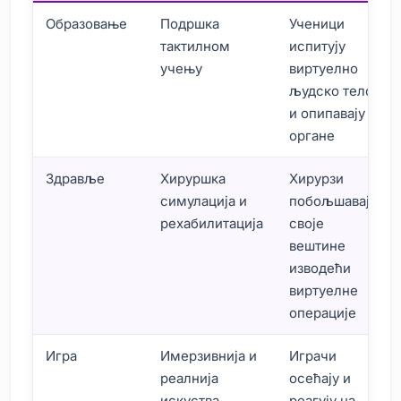
Образовање
Подршка
Ученици
тактилном
испитују
учењу
виртуелно
људско тело
и опипавају
органе
Здравље
Хируршка
Хирурзи
симулација и
побољшавају
рехабилитација
своје
вештине
изводећи
виртуелне
операције
Игра
Имерзивнија и
Играчи
реалнија
осећају и
искуства
реагују на