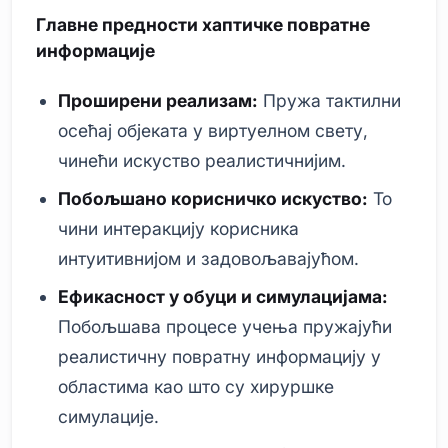
Главне предности хаптичке повратне
информације
Проширени реализам:
Пружа тактилни
осећај објеката у виртуелном свету,
чинећи искуство реалистичнијим.
Побољшано корисничко искуство:
То
чини интеракцију корисника
интуитивнијом и задовољавајућом.
Ефикасност у обуци и симулацијама:
Побољшава процесе учења пружајући
реалистичну повратну информацију у
областима као што су хируршке
симулације.