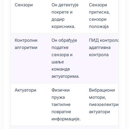
Сензори
Он детектује
Сензори
покрете и
притиска,
додир
сензори
корисника.
положаја
Контролни
Он обрађује
ПИД контрола,
алгоритми
податке
адаптивна
сензора и
контрола
шаље
команде
актуаторима.
Актуатори
Физички
Вибрациони
пружа
мотори,
тактилне
пиезоелектрични
повратне
актуатори
информације.