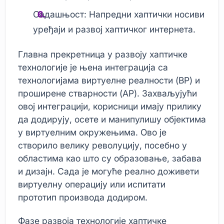
Садашњост: Напредни хаптички носиви
уређаји и развој хаптичког интернета.
Главна прекретница у развоју хаптичке
технологије је њена интеграција са
технологијама виртуелне реалности (ВР) и
проширене стварности (АР). Захваљујући
овој интеграцији, корисници имају прилику
да додирују, осете и манипулишу објектима
у виртуелним окружењима. Ово је
створило велику револуцију, посебно у
областима као што су образовање, забава
и дизајн. Сада је могуће реално доживети
виртуелну операцију или испитати
прототип производа додиром.
Фазе развоја технологије хаптичке