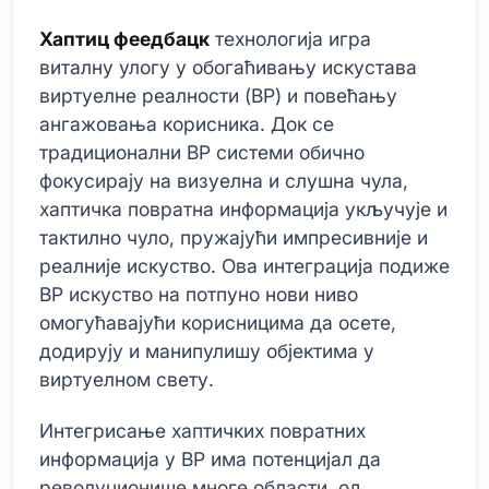
Хаптиц феедбацк
технологија игра
виталну улогу у обогаћивању искустава
виртуелне реалности (ВР) и повећању
ангажовања корисника. Док се
традиционални ВР системи обично
фокусирају на визуелна и слушна чула,
хаптичка повратна информација укључује и
тактилно чуло, пружајући импресивније и
реалније искуство. Ова интеграција подиже
ВР искуство на потпуно нови ниво
омогућавајући корисницима да осете,
додирују и манипулишу објектима у
виртуелном свету.
Интегрисање хаптичких повратних
информација у ВР има потенцијал да
револуционише многе области, од