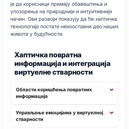
је да корисници примају обавештења и
упозорења на природнији и интуитивнији
начин. Ови развоји показују да ће хаптичка
технологија постати неизоставни део наших
живота у будућности.
Хаптичка повратна
информација и интеграција
виртуелне стварности
Области коришћења повратних
информација
Управљање емоцијама у виртуелној
стварности