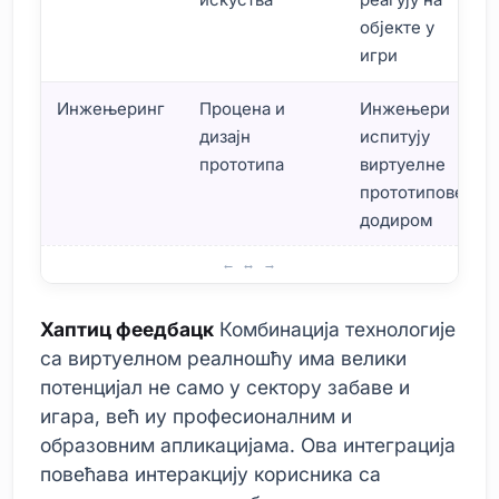
објекте у
игри
Инжењеринг
Процена и
Инжењери
дизајн
испитују
прототипа
виртуелне
прототипове
додиром
Хаптичка повратна информација и интеграција виртуел
Хаптиц феедбацк
Комбинација технологије
са виртуелном реалношћу има велики
потенцијал не само у сектору забаве и
игара, већ иу професионалним и
образовним апликацијама. Ова интеграција
повећава интеракцију корисника са