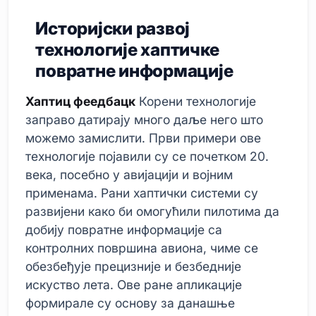
Историјски развој
технологије хаптичке
повратне информације
Хаптиц феедбацк
Корени технологије
заправо датирају много даље него што
можемо замислити. Први примери ове
технологије појавили су се почетком 20.
века, посебно у авијацији и војним
применама. Рани хаптички системи су
развијени како би омогућили пилотима да
добију повратне информације са
контролних површина авиона, чиме се
обезбеђује прецизније и безбедније
искуство лета. Ове ране апликације
формирале су основу за данашње