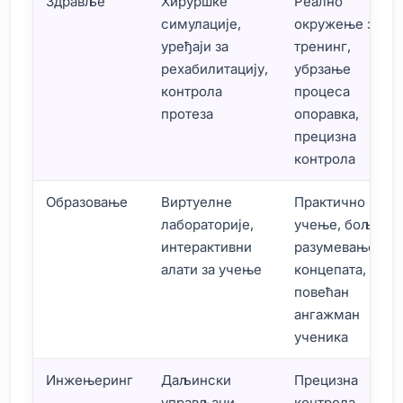
Здравље
Хируршке
Реално
симулације,
окружење за
уређаји за
тренинг,
рехабилитацију,
убрзање
контрола
процеса
протеза
опоравка,
прецизна
контрола
Образовање
Виртуелне
Практично
лабораторије,
учење, боље
интерактивни
разумевање
алати за учење
концепата,
повећан
ангажман
ученика
Инжењеринг
Даљински
Прецизна
управљани
контрола,