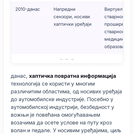
2010-данас
Напредни
Виртуелна
сензори, носиви
стварност,
хаптички уређаји
проширена
стварност,
медицина,
образовање
Историјски развој технологије хаптичке повратне инф
данас,
хаптичка повратна информација
технологија се користи у многим
различитим областима, од носивих уређаја
до аутомобилске индустрије. Посебно у
аутомобилској индустрији, безбедност у
вожњи је повећана омогућавањем
возачима да осете услове на путу кроз
волан и педале. У носивим уређајима, циљ