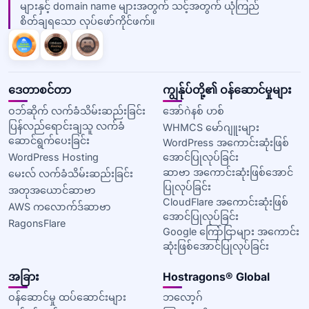
များနှင့် domain name များအတွက် သင့်အတွက် ယုံကြည်
စိတ်ချရသော လုပ်ဖော်ကိုင်ဖက်။
ဒေတာစင်တာ
ကျွန်ုပ်တို့၏ ဝန်ဆောင်မှုများ
ဝဘ်ဆိုက် လက်ခံသိမ်းဆည်းခြင်း
အော်ဂဲနစ် ဟစ်
ပြန်လည်ရောင်းချသူ လက်ခံ
WHMCS မော်ဂျူးများ
ဆောင်ရွက်ပေးခြင်း
WordPress အကောင်းဆုံးဖြစ်
WordPress Hosting
အောင်ပြုလုပ်ခြင်း
ဆာဗာ အကောင်းဆုံးဖြစ်အောင်
မေးလ် လက်ခံသိမ်းဆည်းခြင်း
ပြုလုပ်ခြင်း
အတုအယောင်ဆာဗာ
CloudFlare အကောင်းဆုံးဖြစ်
AWS ကလောက်ဒ်ဆာဗာ
အောင်ပြုလုပ်ခြင်း
RagonsFlare
Google ကြော်ငြာများ အကောင်း
ဆုံးဖြစ်အောင်ပြုလုပ်ခြင်း
အခြား
Hostragons® Global
ဝန်ဆောင်မှု ထပ်ဆောင်းများ
ဘလော့ဂ်