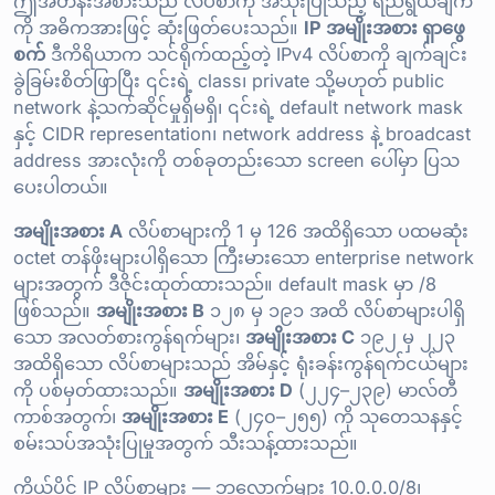
ဤအတန်းအစားသည် လိပ်စာကို အသုံးပြုသည့် ရည်ရွယ်ချက်
ကို အဓိကအားဖြင့် ဆုံးဖြတ်ပေးသည်။
IP အမျိုးအစား ရှာဖွေ
စက်
ဒီကိရိယာက သင်ရိုက်ထည့်တဲ့ IPv4 လိပ်စာကို ချက်ချင်း
ခွဲခြမ်းစိတ်ဖြာပြီး ၎င်းရဲ့ class၊ private သို့မဟုတ် public
network နဲ့သက်ဆိုင်မှုရှိမရှိ၊ ၎င်းရဲ့ default network mask
နှင့် CIDR representation၊ network address နဲ့ broadcast
address အားလုံးကို တစ်ခုတည်းသော screen ပေါ်မှာ ပြသ
ပေးပါတယ်။
အမျိုးအစား A
လိပ်စာများကို 1 မှ 126 အထိရှိသော ပထမဆုံး
octet တန်ဖိုးများပါရှိသော ကြီးမားသော enterprise network
များအတွက် ဒီဇိုင်းထုတ်ထားသည်။ default mask မှာ /8
ဖြစ်သည်။
အမျိုးအစား B
၁၂၈ မှ ၁၉၁ အထိ လိပ်စာများပါရှိ
သော အလတ်စားကွန်ရက်များ၊
အမျိုးအစား C
၁၉၂ မှ ၂၂၃
အထိရှိသော လိပ်စာများသည် အိမ်နှင့် ရုံးခန်းကွန်ရက်ငယ်များ
ကို ပစ်မှတ်ထားသည်။
အမျိုးအစား D
(၂၂၄–၂၃၉) မာလ်တီ
ကာစ်အတွက်၊
အမျိုးအစား E
(၂၄၀–၂၅၅) ကို သုတေသနနှင့်
စမ်းသပ်အသုံးပြုမှုအတွက် သီးသန့်ထားသည်။
ကိုယ်ပိုင် IP လိပ်စာများ — ဘလောက်များ 10.0.0.0/8၊