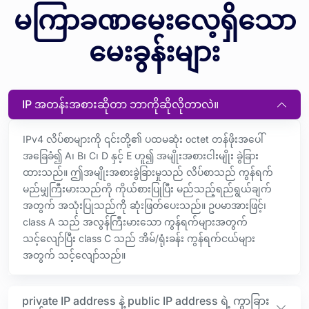
မကြာခဏမေးလေ့ရှိသော
မေးခွန်းများ
IP အတန်းအစားဆိုတာ ဘာကိုဆိုလိုတာလဲ။
IPv4 လိပ်စာများကို ၎င်းတို့၏ ပထမဆုံး octet တန်ဖိုးအပေါ်
အခြေခံ၍ A၊ B၊ C၊ D နှင့် E ဟူ၍ အမျိုးအစားငါးမျိုး ခွဲခြား
ထားသည်။ ဤအမျိုးအစားခွဲခြားမှုသည် လိပ်စာသည် ကွန်ရက်
မည်မျှကြီးမားသည်ကို ကိုယ်စားပြုပြီး မည်သည့်ရည်ရွယ်ချက်
အတွက် အသုံးပြုသည်ကို ဆုံးဖြတ်ပေးသည်။ ဥပမာအားဖြင့်၊
class A သည် အလွန်ကြီးမားသော ကွန်ရက်များအတွက်
သင့်လျော်ပြီး class C သည် အိမ်/ရုံးခန်း ကွန်ရက်ငယ်များ
အတွက် သင့်လျော်သည်။
private IP address နဲ့ public IP address ရဲ့ ကွာခြား