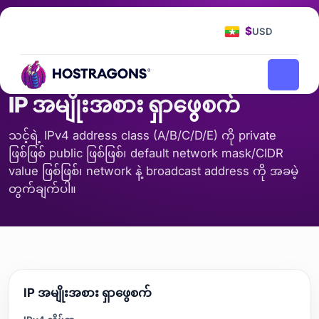
ပင်မစာမျက်နှာ
ကိရိယာများ
IP အမျိုးအစား ရှာဖွေစက်
/
/
$
USD
ဆာဗာနှင့် ကွန်ရက်
IP အမျိုးအစား ရှာဖွေစက်
သင့်ရဲ့ IPv4 address class (A/B/C/D/E) ကို private
ဖြစ်ဖြစ် public ဖြစ်ဖြစ်၊ default network mask/CIDR
value ဖြစ်ဖြစ်၊ network နဲ့ broadcast address ကို အခမဲ့
တွက်ချက်ပါ။
IP အမျိုးအစား ရှာဖွေစက်