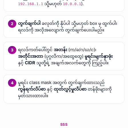
သို့မဟုတ်
).
192.168.1.1
10.0.0.1
တွက်ချက်ပါ
ခလုတ်ကို နှိပ်ပါ သို့မဟုတ် box မှ ထွက်ပါ၊
ရလဒ်ကို အလိုအလျောက် တွက်ချက်ပေးပါမည်။
ရလဒ်ကတ်ပေါ်တွင်
အတန်း
(က/ခ/ဂ/ဃ/င)၊
အတိုင်းအတာ
(ပုဂ္ဂလိက/အထွေထွေ)
မူရင်းမျက်နှာဖုံး
နှင့်
CIDR
သူတို့ရဲ့ အချက်အလက်တွေကို ကြည့်ပါ။
မူရင်း class mask အတွက် တွက်ချက်ထားသည်
ကွန်ရက်လိပ်စာ
နှင့်
ထုတ်လွှင့်မှုလိပ်စာ
တန်ဖိုးများကို
မှတ်သားထားပါ။
SSS