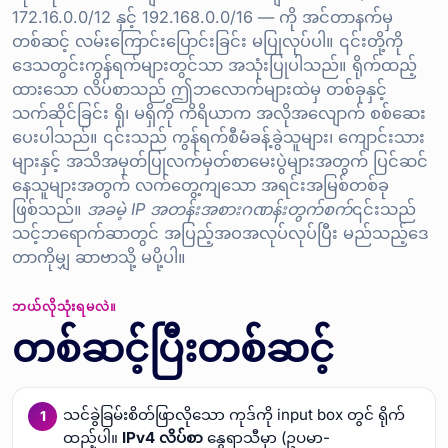
172.16.0.0/12 နှင့် 192.168.0.0/16 — ကို အင်တာနက်မှ
တစ်ဆင့် လမ်းကြောင်းပြောင်းခြင်း မပြုလုပ်ပါ။ ၎င်းတို့ကို
ဒေသတွင်းကွန်ရက်များတွင်သာ အသုံးပြုပါသည်။ ရိုက်ထည့်
ထားသော လိပ်စာသည် ဤဘလောက်များထဲမှ တစ်ခုနှင့်
သက်ဆိုင်ခြင်း ရှိ၊ မရှိကို ကိရိယာက အလိုအလျောက် စစ်ဆေး
ပေးပါသည်။ ၎င်းသည် ကွန်ရက်စီမံခန့်ခွဲသူများ၊ ကျောင်းသား
များနှင့် အသိအမှတ်ပြုလက်မှတ်စာမေးပွဲများအတွက် ပြင်ဆင်
နေသူများအတွက် လက်တွေ့ကျသော အရင်းအမြစ်တစ်ခု
ဖြစ်သည်။
အခမဲ့ IP အတန်းအစားဂဏန်းတွက်စက်
၎င်းသည်
သင့်ဘရောက်ဆာတွင် အပြည့်အဝအလုပ်လုပ်ပြီး မည်သည့်ဒေ
တာကိုမျှ ဆာဗာသို့ မပို့ပါ။
ဘယ်လိုသုံးရမလဲ။
တစ်ဆင့်ပြီးတစ်ဆင့်
သင်ခွဲခြမ်းစိတ်ဖြာလိုသော ကုဒ်ကို input box တွင် ရိုက်
ထည့်ပါ။
IPv4 လိပ်စာ
နွေရာသီမှာ (ဥပမာ-