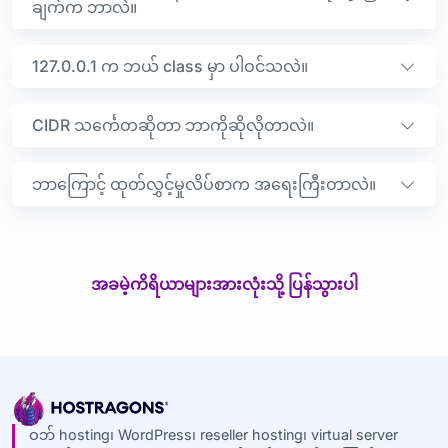
ချက်က ဘာလဲ။
127.0.0.1 က ဘယ် class မှာ ပါဝင်သလဲ။
CIDR သင်္ကေတဆိုတာ ဘာကိုဆိုလိုတာလဲ။
ဘာကြောင့် ထုတ်လွှင့်မှုလိပ်စာက အရေးကြီးတာလဲ။
အခမဲ့ကိရိယာများအားလုံးသို့ ပြန်သွားပါ
ဝဘ် hosting၊ WordPress၊ reseller hosting၊ virtual server