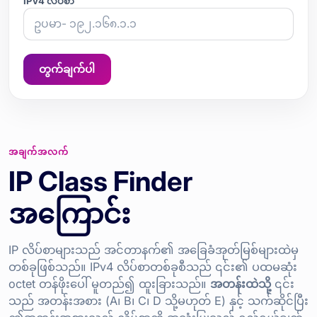
IPv4 လိပ်စာ
တွက်ချက်ပါ
အချက်အလက်
IP Class Finder
အကြောင်း
IP လိပ်စာများသည် အင်တာနက်၏ အခြေခံအုတ်မြစ်များထဲမှ
တစ်ခုဖြစ်သည်။ IPv4 လိပ်စာတစ်ခုစီသည် ၎င်း၏ ပထမဆုံး
octet တန်ဖိုးပေါ် မူတည်၍ ထူးခြားသည်။
အတန်းထဲသို့
၎င်း
သည် အတန်းအစား (A၊ B၊ C၊ D သို့မဟုတ် E) နှင့် သက်ဆိုင်ပြီး