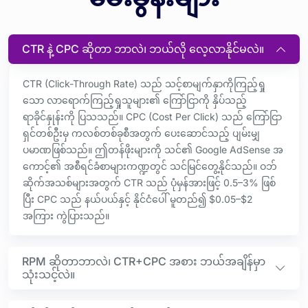
CTR နဲ့ CPC ဆိုတာ ဘာလဲ၊ ဘယ်လို လေ့လာနိုင်မလဲ။
CTR (Click-Through Rate) သည် သင့်စာမျက်နှာကိုကြည့်ရှု
သော လာရောက်ကြည့်ရှုသူများ၏ ကြော်ငြာကို နှိပ်သည့်
ရာခိုင်နှုန်းကို ပြသသည်။ CPC (Cost Per Click) သည် ကြော်ငြာ
ရှင်တစ်ဦးမှ ကလစ်တစ်ခုစီအတွက် ပေးဆောင်သည့် ပျမ်းမျှ
ပမာဏဖြစ်သည်။ ဤတန်ဖိုးများကို သင်၏ Google AdSense အ
ကောင့်၏ အစီရင်ခံစာများကဏ္ဍတွင် သင်မြင်တွေ့နိုင်သည်။ ဝဘ်
ဆိုက်အသစ်များအတွက် CTR သည် ပုံမှန်အားဖြင့် 0.5–3% ဖြစ်
ပြီး CPC သည် နယ်ပယ်နှင့် နိုင်ငံပေါ် မူတည်၍ $0.05–$2
အကြား ကွဲပြားသည်။
RPM ဆိုတာဘာလဲ၊ CTR+CPC အစား ဘယ်အချိန်မှာ
သုံးသင့်လဲ။