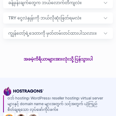
ခန့်မှန်းချက်တွေက ဘယ်လောက်တိကျလဲ။
TRY ငွေလဲနှုန်းကို ဘယ်လိုဆုံးဖြတ်ရမလဲ။
ကျွန်တော့်ရဲ့ဒေတာကို မှတ်တမ်းတင်ထားပါသလား။
အခမဲ့ကိရိယာများအားလုံးသို့ ပြန်သွားပါ
ဝဘ် hosting၊ WordPress၊ reseller hosting၊ virtual server
များနှင့် domain name များအတွက် သင့်အတွက် ယုံကြည်
စိတ်ချရသော လုပ်ဖော်ကိုင်ဖက်။