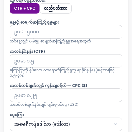
တွက်ချက်မှုနည်းလမ်း
CTR + CPC
လည်ပတ်အား
နေ့စဉ် စာမျက်နှာကြည့်ရှုမှုများ
တစ်နေ့လျှင် ပျမ်းမျှ စာမျက်နှာကြည့်ရှုမှုအရေအတွက်
ကလစ်နှိပ်နှုန်း (CTR)
ကြော်ငြာကို နှိပ်သော လာရောက်ကြည့်ရှုသူ ရာခိုင်နှုန်း (ပုံမှန်အားဖြင့်
၀.၅–၃%)
ကလစ်တစ်ချက်လျှင် ကုန်ကျစရိတ် — CPC ($)
ကလစ်တစ်ချက်နှိပ်လျှင် ပျမ်းမျှဝင်ငွေ (USD)
ငွေကြေး