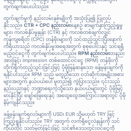
တွက်ချက်ပေးပါသည်။
တွက်ချက်မှုကို နည်းလမ်းနှစ်မျိုးကို အသုံးပြု၍ ပြုလုပ်
နိုင်သည်။
CTR + CPC နည်းလမ်း
နေ့စဉ် စာမျက်နှာကြည့်ရှုမှု
များ၊ ကလစ်နှိပ်မှုနှုန်း (CTR) နှင့် ကလစ်တစ်ချက်လျှင်
ကုန်ကျစရိတ် (CPC) တန်ဖိုးများကို သင်ထည့်သွင်းပြီးနောက်
ကိရိယာသည် ကလစ်နှိပ်မှုအရေအတွက် စုစုပေါင်းနှင့် သင်ရရှိ
မည့်ဝင်ငွေကို တွက်ချက်ပေးပါသည်။
RPM နည်းလမ်း
တနည်း
အားဖြင့်၊ impression တစ်ထောင်ဝင်ငွေ (RPM) တန်ဖိုးကို
တိုက်ရိုက်ထည့်သွင်းခြင်းဖြင့် ပိုမိုမြန်ဆန်သော ခန့်မှန်းချက်ကို
ရနိုင်ပါသည်။ RPM သည် မတူညီသော ဝဘ်ဆိုက်အမျိုးအစား
များအတွက် နယ်ပယ်ပေါ် မူတည်၍ ကွဲပြားသည်။ ၎င်းသည်
နည်းပညာနှင့် ဘဏ္ဍာရေးကဲ့သို့သော နယ်ပယ်များတွင် ပိုမိုမြင့်
မားနိုင်ပြီး ဖျော်ဖြေရေးနှင့် အထွေထွေအကြောင်းအရာတွင် ပိုမို
နိမ့်ကျနိုင်သည်။
ခန့်မှန်းချက်ရလဒ်များကို USD၊ EUR သို့မဟုတ် TRY ဖြင့်
ကြည့်ရှုနိုင်ပါသည်။ TRY အတွက် လက်ရှိငွေလဲနှုန်းကို သင်
ကိုယ်တိုင် သတ်မှတ်ခြင်းဖြင့် သင်၏ဒေသတွင်းဝင်ငွေကို