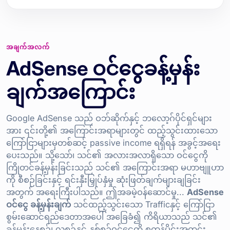
အချက်အလက်
AdSense ဝင်ငွေခန့်မှန်း
ချက်အကြောင်း
Google AdSense သည် ဝဘ်ဆိုက်နှင့် ဘလော့ဂ်ပိုင်ရှင်များ
အား ၎င်းတို့၏ အကြောင်းအရာများတွင် ထည့်သွင်းထားသော
ကြော်ငြာများမှတစ်ဆင့် passive income ရရှိရန် အခွင့်အရေး
ပေးသည်။ သို့သော်၊ သင်၏ အလားအလာရှိသော ဝင်ငွေကို
ကြိုတင်ခန့်မှန်းခြင်းသည် သင်၏ အကြောင်းအရာ မဟာဗျူဟာ
ကို စီစဉ်ခြင်းနှင့် ရင်းနှီးမြှုပ်နှံမှု ဆုံးဖြတ်ချက်များချခြင်း
အတွက် အရေးကြီးပါသည်။ ဤအခမဲ့ဝန်ဆောင်မှု...
AdSense
ဝင်ငွေ ခန့်မှန်းချက်
သင်ထည့်သွင်းသော Trafficနှင့် ကြော်ငြာ
စွမ်းဆောင်ရည်ဒေတာအပေါ် အခြေခံ၍ ကိရိယာသည် သင်၏
ခန့်မှန်းနေ့စဉ်၊ လစဉ်နှင့် နှစ်စဉ်ဝင်ငွေကို စက္ကန့်ပိုင်းအတွင်း