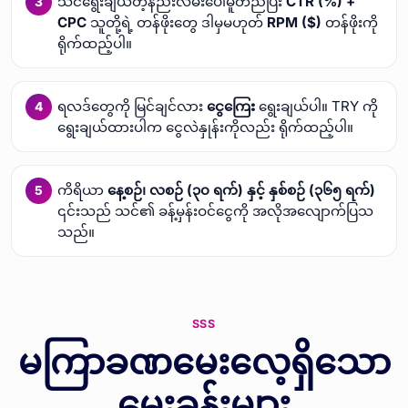
သင်ရွေးချယ်တဲ့နည်းလမ်းပေါ်မူတည်ပြီး
CTR (%) +
CPC
သူတို့ရဲ့ တန်ဖိုးတွေ ဒါမှမဟုတ်
RPM ($)
တန်ဖိုးကို
ရိုက်ထည့်ပါ။
ရလဒ်တွေကို မြင်ချင်လား
ငွေကြေး
ရွေးချယ်ပါ။ TRY ကို
ရွေးချယ်ထားပါက ငွေလဲနှုန်းကိုလည်း ရိုက်ထည့်ပါ။
ကိရိယာ
နေ့စဉ်၊ လစဉ် (၃၀ ရက်) နှင့် နှစ်စဉ် (၃၆၅ ရက်)
၎င်းသည် သင်၏ ခန့်မှန်းဝင်ငွေကို အလိုအလျောက်ပြသ
သည်။
SSS
မကြာခဏမေးလေ့ရှိသော
မေးခွန်းများ