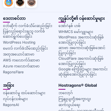
ဒေတာစင်တာ
ကျွန်ုပ်တို့၏ ဝန်ဆောင်မှုများ
ဝဘ်ဆိုက် လက်ခံသိမ်းဆည်းခြင်း
အော်ဂဲနစ် ဟစ်
ပြန်လည်ရောင်းချသူ လက်ခံ
WHMCS မော်ဂျူးများ
ဆောင်ရွက်ပေးခြင်း
WordPress အကောင်းဆုံးဖြစ်
WordPress Hosting
အောင်ပြုလုပ်ခြင်း
ဆာဗာ အကောင်းဆုံးဖြစ်အောင်
မေးလ် လက်ခံသိမ်းဆည်းခြင်း
ပြုလုပ်ခြင်း
အတုအယောင်ဆာဗာ
CloudFlare အကောင်းဆုံးဖြစ်
AWS ကလောက်ဒ်ဆာဗာ
အောင်ပြုလုပ်ခြင်း
Azure ကလောက်ဆာဗာ
Google ကြော်ငြာများ အကောင်း
RagonsFlare
ဆုံးဖြစ်အောင်ပြုလုပ်ခြင်း
အခြား
Hostragons® Global
ဝန်ဆောင်မှု ထပ်ဆောင်းများ
ဘလော့ဂ်
လုပ်ငန်းသစ်များ
ကြှနျုပျတို့အကွောငျး
RagonsAI
ဆက်သွယ်ရေး
ဝန်ဆောင်မှု သဘောတူညီချက်