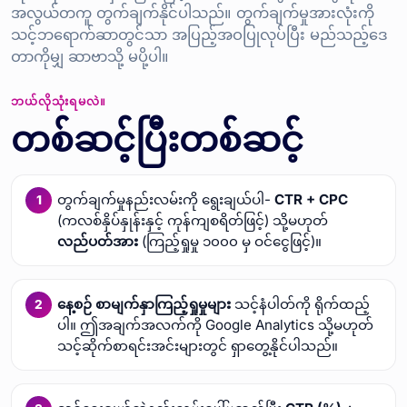
အလွယ်တကူ တွက်ချက်နိုင်ပါသည်။ တွက်ချက်မှုအားလုံးကို
သင့်ဘရောက်ဆာတွင်သာ အပြည့်အဝပြုလုပ်ပြီး မည်သည့်ဒေ
တာကိုမျှ ဆာဗာသို့ မပို့ပါ။
ဘယ်လိုသုံးရမလဲ။
တစ်ဆင့်ပြီးတစ်ဆင့်
တွက်ချက်မှုနည်းလမ်းကို ရွေးချယ်ပါ-
CTR + CPC
(ကလစ်နှိပ်နှုန်းနှင့် ကုန်ကျစရိတ်ဖြင့်) သို့မဟုတ်
လည်ပတ်အား
(ကြည့်ရှုမှု ၁၀၀၀ မှ ဝင်ငွေဖြင့်)။
နေ့စဉ် စာမျက်နှာကြည့်ရှုမှုများ
သင့်နံပါတ်ကို ရိုက်ထည့်
ပါ။ ဤအချက်အလက်ကို Google Analytics သို့မဟုတ်
သင့်ဆိုက်စာရင်းအင်းများတွင် ရှာတွေ့နိုင်ပါသည်။