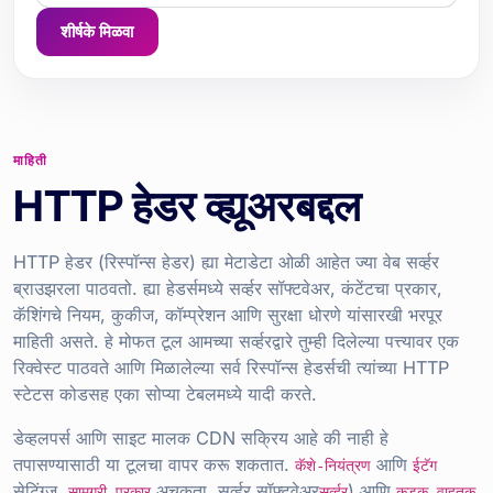
शीर्षके मिळवा
माहिती
HTTP हेडर व्ह्यूअरबद्दल
HTTP हेडर (रिस्पॉन्स हेडर) ह्या मेटाडेटा ओळी आहेत ज्या वेब सर्व्हर
ब्राउझरला पाठवतो. ह्या हेडर्समध्ये सर्व्हर सॉफ्टवेअर, कंटेंटचा प्रकार,
कॅशिंगचे नियम, कुकीज, कॉम्प्रेशन आणि सुरक्षा धोरणे यांसारखी भरपूर
माहिती असते. हे मोफत टूल आमच्या सर्व्हरद्वारे तुम्ही दिलेल्या पत्त्यावर एक
रिक्वेस्ट पाठवते आणि मिळालेल्या सर्व रिस्पॉन्स हेडर्सची त्यांच्या HTTP
स्टेटस कोडसह एका सोप्या टेबलमध्ये यादी करते.
डेव्हलपर्स आणि साइट मालक CDN सक्रिय आहे की नाही हे
तपासण्यासाठी या टूलचा वापर करू शकतात.
आणि
कॅशे-नियंत्रण
ईटॅग
सेटिंग्ज,
अचूकता, सर्व्हर सॉफ्टवेअर
) आणि
सामग्री-प्रकार
सर्व्हर
कडक वाहतूक