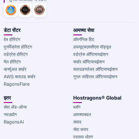
डेटा सेंटर
आमच्या सेवा
वेब होस्टिंग
ऑरगॅनिक हिट
पुनर्विक्रेता होस्टिंग
डब्ल्यूएचएमसीएस मॉड्यूल
वर्डप्रेस होस्टिंग
वर्डप्रेस ऑप्टिमायझेशन
मेल होस्टिंग
सर्व्हर ऑप्टिमायझेशन
व्हर्च्युअल सर्व्हर
क्लाउडफ्लेअर ऑप्टिमायझेशन
AWS क्लाउड सर्व्हर
गुगल जाहिरात ऑप्टिमायझेशन
RagonsFlare
इतर
Hostragons® Global
सेवा ॲड-ऑन्स
ब्लॉग
नवउद्योग
आमच्याबद्दल
RagonsAI
संवाद
सेवा करार
परतावा धोरण