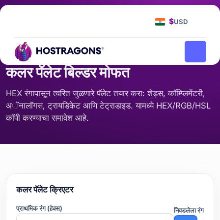
मुख्यपृष्ठ
साधने
कलर पॅलेट बिल्डर मोफत
/
/
$
USD
गणना
कलर पॅलेट बिल्डर मोफत
HEX रंगापासून त्वरित जुळणारे पॅलेट तयार करा: शेड्स, कॉम्प्लिमेंटरी,
अॅनालॉगस, ट्रायडिकेट आणि टेट्राडाइड. यामध्ये HEX/RGB/HSL
कॉपी करण्याचा समावेश आहे.
कलर पॅलेट क्रिएटर
प्राथमिक रंग (हेक्स)
निवडलेला रंग