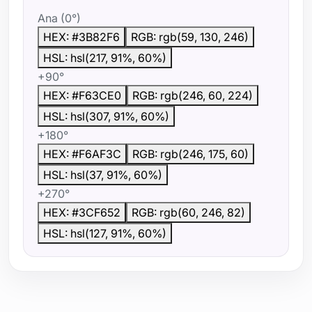
Ana (0°)
HEX: #3B82F6
RGB: rgb(59, 130, 246)
HSL: hsl(217, 91%, 60%)
+90°
HEX: #F63CE0
RGB: rgb(246, 60, 224)
HSL: hsl(307, 91%, 60%)
+180°
HEX: #F6AF3C
RGB: rgb(246, 175, 60)
HSL: hsl(37, 91%, 60%)
+270°
HEX: #3CF652
RGB: rgb(60, 246, 82)
HSL: hsl(127, 91%, 60%)