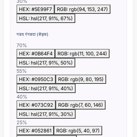
30%
HEX: #5E99F7
RGB: rgb(94, 153, 247)
HSL: hsl(217, 91%, 67%)
गडद रंगछटा (शेड्स)
70%
HEX: #0B64F4
RGB: rgb(11, 100, 244)
HSL: hsl(217, 91%, 50%)
55%
HEX: #0950C3
RGB: rgb(9, 80, 195)
HSL: hsl(217, 91%, 40%)
40%
HEX: #073C92
RGB: rgb(7, 60, 146)
HSL: hsl(217, 91%, 30%)
25%
HEX: #052861
RGB: rgb(5, 40, 97)