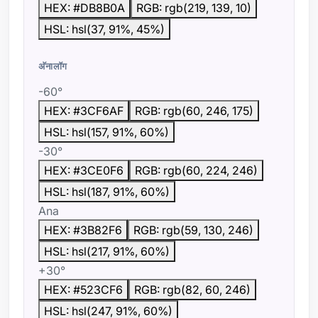
HEX: #DB8B0A
RGB: rgb(219, 139, 10)
HSL: hsl(37, 91%, 45%)
अ‍ॅनालॉग
-60°
HEX: #3CF6AF
RGB: rgb(60, 246, 175)
HSL: hsl(157, 91%, 60%)
-30°
HEX: #3CE0F6
RGB: rgb(60, 224, 246)
HSL: hsl(187, 91%, 60%)
Ana
HEX: #3B82F6
RGB: rgb(59, 130, 246)
HSL: hsl(217, 91%, 60%)
+30°
HEX: #523CF6
RGB: rgb(82, 60, 246)
HSL: hsl(247, 91%, 60%)