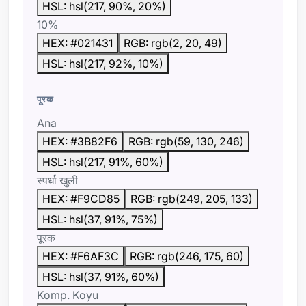
HSL: hsl(217, 90%, 20%)
10%
HEX: #021431
RGB: rgb(2, 20, 49)
HSL: hsl(217, 92%, 10%)
पूरक
Ana
HEX: #3B82F6
RGB: rgb(59, 130, 246)
HSL: hsl(217, 91%, 60%)
स्पर्धा खुली
HEX: #F9CD85
RGB: rgb(249, 205, 133)
HSL: hsl(37, 91%, 75%)
पूरक
HEX: #F6AF3C
RGB: rgb(246, 175, 60)
HSL: hsl(37, 91%, 60%)
Komp. Koyu