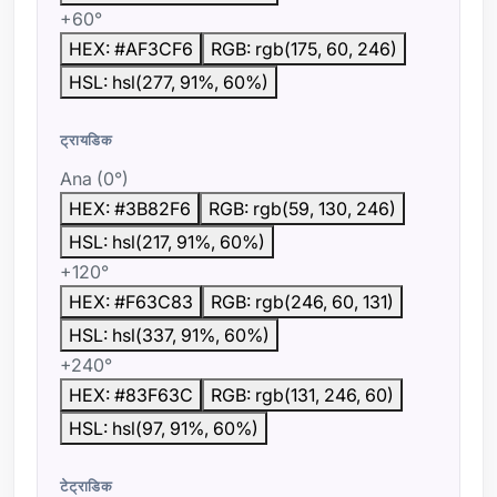
+60°
HEX: #AF3CF6
RGB: rgb(175, 60, 246)
HSL: hsl(277, 91%, 60%)
ट्रायडिक
Ana (0°)
HEX: #3B82F6
RGB: rgb(59, 130, 246)
HSL: hsl(217, 91%, 60%)
+120°
HEX: #F63C83
RGB: rgb(246, 60, 131)
HSL: hsl(337, 91%, 60%)
+240°
HEX: #83F63C
RGB: rgb(131, 246, 60)
HSL: hsl(97, 91%, 60%)
टेट्राडिक