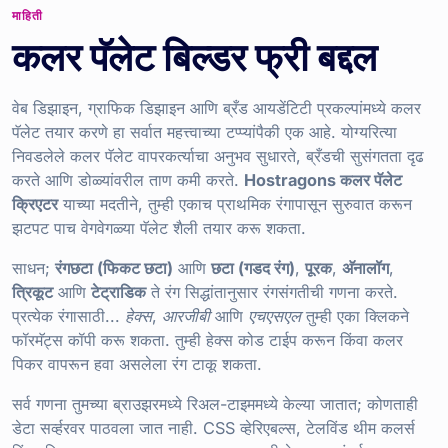
माहिती
कलर पॅलेट बिल्डर फ्री बद्दल
वेब डिझाइन, ग्राफिक डिझाइन आणि ब्रँड आयडेंटिटी प्रकल्पांमध्ये कलर
पॅलेट तयार करणे हा सर्वात महत्त्वाच्या टप्प्यांपैकी एक आहे. योग्यरित्या
निवडलेले कलर पॅलेट वापरकर्त्याचा अनुभव सुधारते, ब्रँडची सुसंगतता दृढ
करते आणि डोळ्यांवरील ताण कमी करते.
Hostragons कलर पॅलेट
क्रिएटर
याच्या मदतीने, तुम्ही एकाच प्राथमिक रंगापासून सुरुवात करून
झटपट पाच वेगवेगळ्या पॅलेट शैली तयार करू शकता.
साधन;
रंगछटा (फिकट छटा)
आणि
छटा (गडद रंग)
,
पूरक
,
अ‍ॅनालॉग
,
त्रिकूट
आणि
टेट्राडिक
ते रंग सिद्धांतानुसार रंगसंगतीची गणना करते.
प्रत्येक रंगासाठी...
हेक्स
,
आरजीबी
आणि
एचएसएल
तुम्ही एका क्लिकने
फॉरमॅट्स कॉपी करू शकता. तुम्ही हेक्स कोड टाईप करून किंवा कलर
पिकर वापरून हवा असलेला रंग टाकू शकता.
सर्व गणना तुमच्या ब्राउझरमध्ये रिअल-टाइममध्ये केल्या जातात; कोणताही
डेटा सर्व्हरवर पाठवला जात नाही. CSS व्हेरिएबल्स, टेलविंड थीम कलर्स