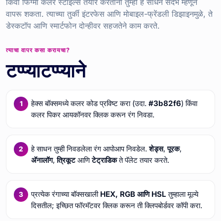
किंवा फिग्मा कलर स्टाइल्स तयार करताना तुम्ही हे साधन संदर्भ म्हणून
वापरू शकता. त्याच्या तुर्की इंटरफेस आणि मोबाइल-फ्रेंडली डिझाइनमुळे, ते
डेस्कटॉप आणि स्मार्टफोन दोन्हीवर सहजतेने काम करते.
त्याचा वापर कसा करायचा?
टप्प्याटप्प्याने
हेक्स बॉक्समध्ये कलर कोड प्रविष्ट करा (उदा.
#3b82f6
) किंवा
कलर पिकर आयकॉनवर क्लिक करून रंग निवडा.
हे साधन तुम्ही निवडलेला रंग आपोआप निवडेल.
शेड्स
,
पूरक
,
अ‍ॅनालॉग
,
त्रिकूट
आणि
टेट्राडिक
ते पॅलेट तयार करते.
प्रत्येक रंगाच्या बॉक्सखाली
HEX, RGB आणि HSL
तुम्हाला मूल्ये
दिसतील; इच्छित फॉरमॅटवर क्लिक करून ती क्लिपबोर्डवर कॉपी करा.