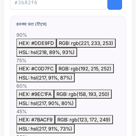
हलक्या छटा (टिंट्स)
90%
HEX: #DDE9FD
RGB: rgb(221, 233, 253)
HSL: hsl(218, 89%, 93%)
75%
HEX: #C0D7FC
RGB: rgb(192, 215, 252)
HSL: hsl(217, 91%, 87%)
60%
HEX: #9EC1FA
RGB: rgb(158, 193, 250)
HSL: hsl(217, 90%, 80%)
45%
HEX: #7BACF9
RGB: rgb(123, 172, 249)
HSL: hsl(217, 91%, 73%)