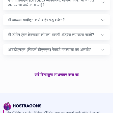
डीएनएसबीएल (DNSBL) ब्लॅकलिस्ट म्हणजे काय? या यादीत
असण्याचा अर्थ काय आहे?
मी काळ्या यादीतून कसे बाहेर पडू शकेन?
मी डोमेन एंटर केल्यावर कोणता आयपी ॲड्रेस तपासला जातो?
आरडीएनएस (रिव्हर्स डीएनएस) रेकॉर्ड महत्त्वाचा का असतो?
सर्व विनामूल्य साधनांवर परत जा
वेब होस्टिंग, वर्डप्रेस, रिसेलर होस्टिंग, व्हर्च्युअल सर्व्हर्स आणि डोमेन नेम्ससाठी