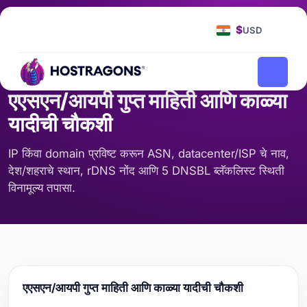
मुख्यपृष्ठ
साधने
एएसएन/आयपी गुप्त माहिती आणि काळ्या यादीची चौकशी
/
/
$
USD
सर्व्हर आणि नेटवर्क
एएसएन/आयपी गुप्त माहिती आणि काळ्या
यादीची चौकशी
IP किंवा domain प्रविष्ट करून ASN, datacenter/ISP चे नाव,
देश/शहराचे स्थान, rDNS नोंद आणि 5 DNSBL ब्लॅकलिस्ट स्थिती
विनामूल्य तपासा.
एएसएन/आयपी गुप्त माहिती आणि काळ्या यादीची चौकशी