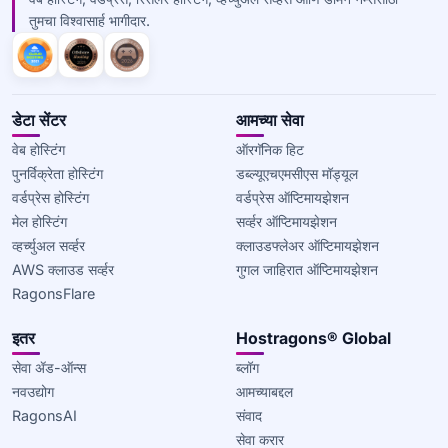
तुमचा विश्वासार्ह भागीदार.
डेटा सेंटर
आमच्या सेवा
वेब होस्टिंग
ऑरगॅनिक हिट
पुनर्विक्रेता होस्टिंग
डब्ल्यूएचएमसीएस मॉड्यूल
वर्डप्रेस होस्टिंग
वर्डप्रेस ऑप्टिमायझेशन
मेल होस्टिंग
सर्व्हर ऑप्टिमायझेशन
व्हर्च्युअल सर्व्हर
क्लाउडफ्लेअर ऑप्टिमायझेशन
AWS क्लाउड सर्व्हर
गुगल जाहिरात ऑप्टिमायझेशन
RagonsFlare
इतर
Hostragons® Global
सेवा ॲड-ऑन्स
ब्लॉग
नवउद्योग
आमच्याबद्दल
RagonsAI
संवाद
सेवा करार