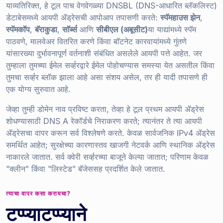
याव्यतिरिक्त, हे टूल पाच वेगवेगळ्या DNSBL (DNS-आधारित ब्लॅकलिस्ट)
डेटाबेसमध्ये आयपी ॲड्रेसची आपोआप तपासणी करते:
स्पॅमहाउस झेन
,
स्पॅमकॉप
,
बॅराकुडा
,
सॉर्ब्स
आणि
सीबीएल (अबूसीट)
या याद्यांमध्ये स्पॅम
पाठवणे, मालवेअर वितरित करणे किंवा बॉटनेट कारवायांमध्ये गुंतणे
यांसारख्या दुर्भावनापूर्ण वर्तनाशी संबंधित असलेले आयपी पत्ते आहेत. जर
तुम्हाला तुमच्या ईमेल सर्व्हरद्वारे ईमेल पोहोचण्यास समस्या येत असतील किंवा
तुमचा सर्व्हर ब्लॉक झाला आहे असा संशय असेल, तर ही यादी तपासणे ही
एक योग्य सुरुवात आहे.
जेव्हा तुम्ही डोमेन नाव प्रविष्ट करता, तेव्हा हे टूल प्रथम आयपी ॲड्रेस
शोधण्यासाठी DNS A रेकॉर्डचे निराकरण करते; त्यानंतर ते त्या आयपी
ॲड्रेसचा वापर करून सर्व विश्लेषणे करते. केवळ सार्वजनिक IPv4 ॲड्रेस
समर्थित आहेत; सुरक्षेच्या कारणास्तव खाजगी नेटवर्क आणि स्थानिक ॲड्रेस
नाकारले जातात. सर्व क्वेरी सर्व्हरच्या बाजूने केल्या जातात; परिणाम केवळ
"क्लीन" किंवा "लिस्टेड" बॅजेससह प्रदर्शित केले जातात.
त्याचा वापर कसा करायचा?
टप्प्याटप्प्याने