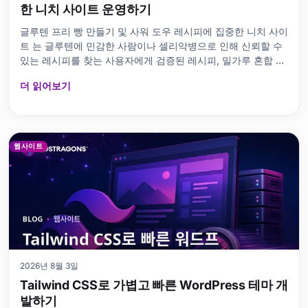
한 니치 사이트 운영하기
글루텐 프리 빵 만들기 및 사워 도우 레시피에 집중한 니치 사이
트 는 글루텐에 민감한 사람이나 셀리악병으로 인해 신뢰할 수
있는 레시피를 찾는 사용자에게 검증된 레시피, 밀가루 혼합 가
이드, 효모 관리, 요리 기술 및 문제 해결 정보를 제공하는 전문
더 읽어보기
적인 웹사이트입니다
웹사이트
2026년 8월 3일
Tailwind CSS로 가볍고 빠른 WordPress 테마 개
발하기