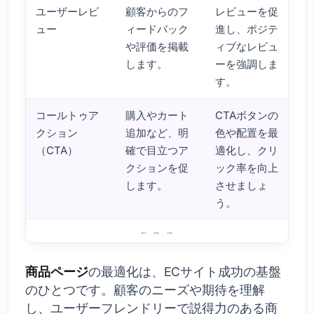
ユーザーレビ
顧客からのフ
レビューを促
ュー
ィードバック
進し、ポジテ
や評価を掲載
ィブなレビュ
します。
ーを強調しま
す。
コールトゥア
購入やカート
CTAボタンの
クション
追加など、明
色や配置を最
（CTA）
確で目立つア
適化し、クリ
クションを促
ック率を向上
します。
させましょ
う。
ECコンバージョンを高めるには商品ページが重要
商品ページ
の最適化は、ECサイト成功の基盤
のひとつです。顧客のニーズや期待を理解
し、ユーザーフレンドリーで説得力のある商