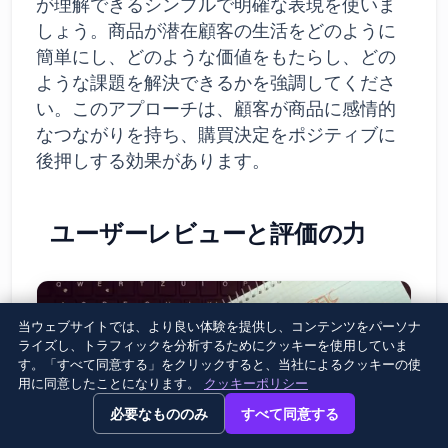
が理解できるシンプルで明確な表現を使いま
しょう。商品が潜在顧客の生活をどのように
簡単にし、どのような価値をもたらし、どの
ような課題を解決できるかを強調してくださ
い。このアプローチは、顧客が商品に感情的
なつながりを持ち、購買決定をポジティブに
後押しする効果があります。
ユーザーレビューと評価の力
当ウェブサイトでは、より良い体験を提供し、コンテンツをパーソナ
ライズし、トラフィックを分析するためにクッキーを使用していま
す。「すべて同意する」をクリックすると、当社によるクッキーの使
用に同意したことになります。
クッキーポリシー
→
×
View this page in English?
必要なもののみ
すべて同意する