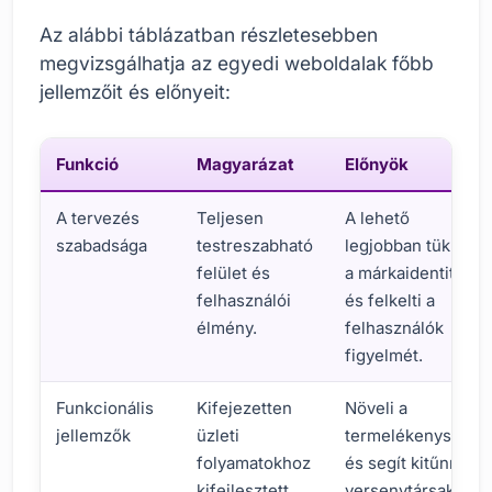
Az alábbi táblázatban részletesebben
megvizsgálhatja az egyedi weboldalak főbb
jellemzőit és előnyeit:
Funkció
Magyarázat
Előnyök
A tervezés
Teljesen
A lehető
szabadsága
testreszabható
legjobban tükrözi
felület és
a márkaidentitást,
felhasználói
és felkelti a
élmény.
felhasználók
figyelmét.
Funkcionális
Kifejezetten
Növeli a
jellemzők
üzleti
termelékenységet
folyamatokhoz
és segít kitűnni a
kifejlesztett
versenytársak