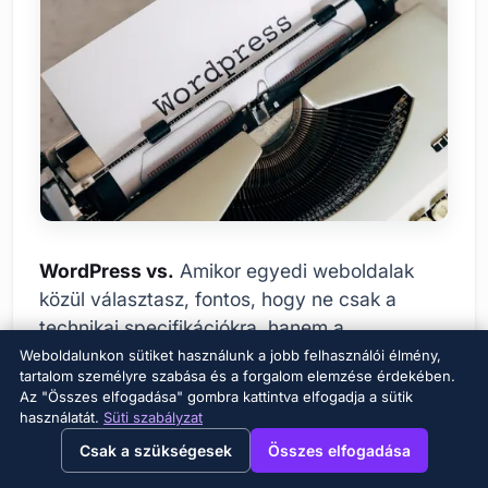
WordPress vs.
Amikor egyedi weboldalak
közül választasz, fontos, hogy ne csak a
technikai specifikációkra, hanem a
weboldalad hosszú távú céljaira is
Weboldalunkon sütiket használunk a jobb felhasználói élmény,
tartalom személyre szabása és a forgalom elemzése érdekében.
összpontosíts. Egy egyedi weboldal egy
Az "Összes elfogadása" gombra kattintva elfogadja a sütik
teljesen személyre szabott megoldást kínál,
használatát.
Süti szabályzat
→
×
View this page in English?
amely tükrözi a márkád egyediségét. Fontos
Csak a szükségesek
Összes elfogadása
azonban figyelembe venni a szabadsággal