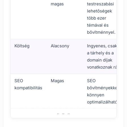
magas
testreszabási
lehetőségek
több ezer
témával és
bővítménnyel.
Költség
Alacsony
Ingyenes, csak
a tárhely és a
domain díjak
vonatkoznak rá.
SEO
Magas
SEO
kompatibilitás
bővítményekkel
könnyen
optimalizálható.
Mi a WordPress és milyen előnyei vannak?