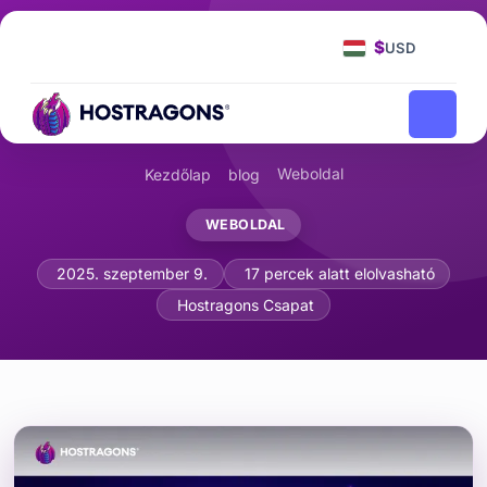
$
USD
Weboldal
Kezdőlap
blog
WEBOLDAL
WordPress vs. Egyedi weboldal: Válas
2025. szeptember 9.
17 percek alatt elolvasható
Hostragons Csapat