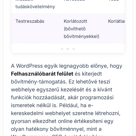
tudáskövetelmény
Testreszabás
Korlátozott
Korlátlan
(bővíthető
bővítményekkel)
Milyen helyzetekben érdemes a WordPress-t előnyben ré
A WordPress egyik legnagyobb előnye, hogy
Felhasználóbarát felület
és kiterjedt
bővítmény-támogatás. Ez lehetővé teszi
webhelye egyszerű kezelését és a kívánt
funkciók hozzáadását, akár programozási
ismeretek nélkül is. Például, ha e-
kereskedelmi webhelyet szeretne létrehozni,
gyorsan elkezdhet online értékesíteni egy
olyan hatékony bővítménnyel, mint a