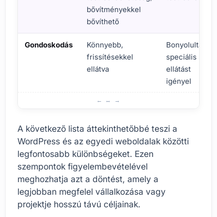
bővítményekkel
bővíthető
Gondoskodás
Könnyebb,
Bonyolultabb,
frissítésekkel
speciális
ellátva
ellátást
igényel
Különbségek a WordPress és az egyedi weboldalak között
A következő lista áttekinthetőbbé teszi a
WordPress és az egyedi weboldalak közötti
legfontosabb különbségeket. Ezen
szempontok figyelembevételével
meghozhatja azt a döntést, amely a
legjobban megfelel vállalkozása vagy
projektje hosszú távú céljainak.