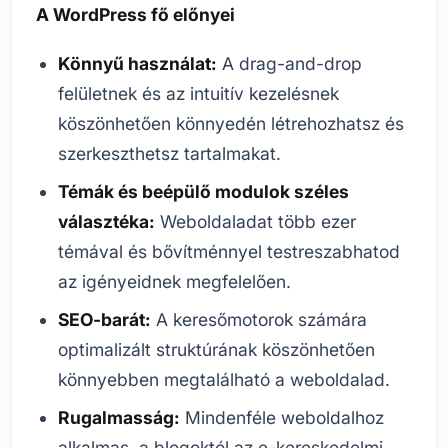
A WordPress fő előnyei
Könnyű használat:
A drag-and-drop
felületnek és az intuitív kezelésnek
köszönhetően könnyedén létrehozhatsz és
szerkeszthetsz tartalmakat.
Témák és beépülő modulok széles
választéka:
Weboldaladat több ezer
témával és bővítménnyel testreszabhatod
az igényeidnek megfelelően.
SEO-barát:
A keresőmotorok számára
optimalizált struktúrának köszönhetően
könnyebben megtalálható a weboldalad.
Rugalmasság:
Mindenféle weboldalhoz
alkalmas, a blogoktól az e-kereskedelmi