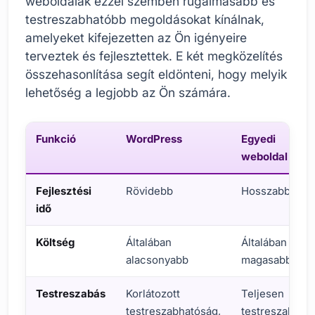
weboldalak ezzel szemben rugalmasabb és
testreszabhatóbb megoldásokat kínálnak,
amelyeket kifejezetten az Ön igényeire
terveztek és fejlesztettek. E két megközelítés
összehasonlítása segít eldönteni, hogy melyik
lehetőség a legjobb az Ön számára.
Funkció
WordPress
Egyedi
weboldal
Fejlesztési
Rövidebb
Hosszabb
idő
Költség
Általában
Általában
alacsonyabb
magasabb
Testreszabás
Korlátozott
Teljesen
testreszabhatóság,
testreszabhat