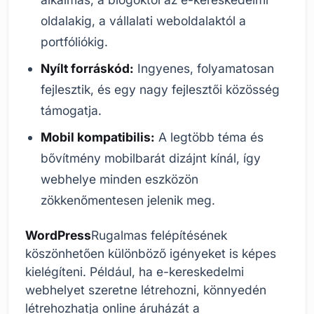
oldalakig, a vállalati weboldalaktól a
portfóliókig.
Nyílt forráskód:
Ingyenes, folyamatosan
fejlesztik, és egy nagy fejlesztői közösség
támogatja.
Mobil kompatibilis:
A legtöbb téma és
bővítmény mobilbarát dizájnt kínál, így
webhelye minden eszközön
zökkenőmentesen jelenik meg.
WordPress
Rugalmas felépítésének
köszönhetően különböző igényeket is képes
kielégíteni. Például, ha e-kereskedelmi
webhelyet szeretne létrehozni, könnyedén
létrehozhatja online áruházát a