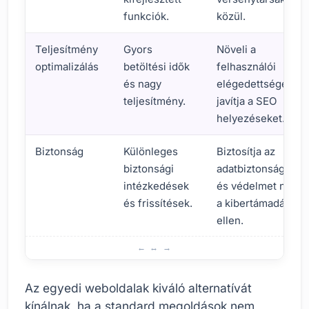
funkciók.
közül.
Teljesítmény
Gyors
Növeli a
optimalizálás
betöltési idők
felhasználói
és nagy
elégedettséget és
teljesítmény.
javítja a SEO
helyezéseket.
Biztonság
Különleges
Biztosítja az
biztonsági
adatbiztonságot
intézkedések
és védelmet nyújt
és frissítések.
a kibertámadások
ellen.
Mi az az egyedi weboldal és miért előnyös?
Az egyedi weboldalak kiváló alternatívát
kínálnak, ha a standard megoldások nem