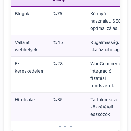
Blogok
%75
Könnyű
használat, SEO
optimalizálás
Vállalati
%45
Rugalmasság,
webhelyek
skálázhatóság
E-
%28
WooCommerce
kereskedelem
integráció,
fizetési
rendszerek
Híroldalak
%35
Tartalomkezelés,
közzétételi
eszközök
A WordPress felhasználási területei és népszerűsége