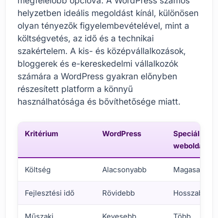
megfelelőbb opcióvá. A WordPress számos
helyzetben ideális megoldást kínál, különösen
olyan tényezők figyelembevételével, mint a
költségvetés, az idő és a technikai
szakértelem. A kis- és középvállalkozások,
bloggerek és e-kereskedelmi vállalkozók
számára a WordPress gyakran előnyben
részesített platform a könnyű
használhatósága és bővíthetősége miatt.
Kritérium
WordPress
Speciális
weboldal
Költség
Alacsonyabb
Magasabb
Fejlesztési idő
Rövidebb
Hosszabb
Műszaki
Kevesebb
Több