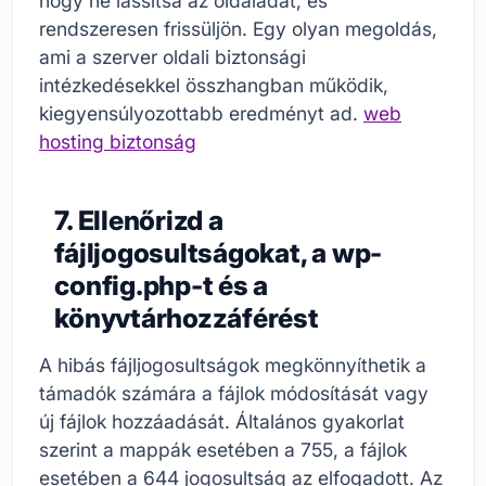
hogy ne lassítsa az oldaladat, és
rendszeresen frissüljön. Egy olyan megoldás,
ami a szerver oldali biztonsági
intézkedésekkel összhangban működik,
kiegyensúlyozottabb eredményt ad.
web
hosting biztonság
7. Ellenőrizd a
fájljogosultságokat, a wp-
config.php-t és a
könyvtárhozzáférést
A hibás fájljogosultságok megkönnyíthetik a
támadók számára a fájlok módosítását vagy
új fájlok hozzáadását. Általános gyakorlat
szerint a mappák esetében a 755, a fájlok
esetében a 644 jogosultság az elfogadott. Az