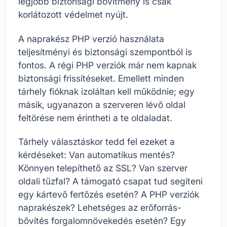
legjobb biztonsági bővítmény is csak
korlátozott védelmet nyújt.
A naprakész PHP verzió használata
teljesítményi és biztonsági szempontból is
fontos. A régi PHP verziók már nem kapnak
biztonsági frissítéseket. Emellett minden
tárhely fióknak izoláltan kell működnie; egy
másik, ugyanazon a szerveren lévő oldal
feltörése nem érintheti a te oldaladat.
Tárhely választáskor tedd fel ezeket a
kérdéseket: Van automatikus mentés?
Könnyen telepíthető az SSL? Van szerver
oldali tűzfal? A támogató csapat tud segíteni
egy kártevő fertőzés esetén? A PHP verziók
naprakészek? Lehetséges az erőforrás-
bővítés forgalomnövekedés esetén? Egy