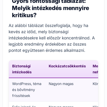
Gyors fontossági táblázat:
Melyik intézkedés mennyire
kritikus?
Az alábbi táblázat összefoglalja, hogy ha
kevés az időd, mely biztonsági
intézkedésekre kell először koncentrálnod. A
legjobb eredmény érdekében az összes
pontot együttesen érdemes alkalmazni.
Biztonsági
Kockázatcsökkentés
Megvaló
intézkedés
nehézs
WordPress, téma
Nagyon magas
Könnyű
és bővítmény
frissítések