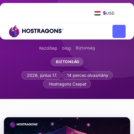
$
USD
Biztonság
Kezdőlap
blog
BIZTONSÁG
WordPress biztonsági intézkedések: 
2026. június 17.
14 perces olvasmány
Hostragons Csapat