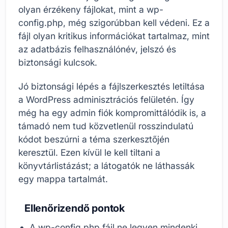
olyan érzékeny fájlokat, mint a wp-
config.php, még szigorúbban kell védeni. Ez a
fájl olyan kritikus információkat tartalmaz, mint
az adatbázis felhasználónév, jelszó és
biztonsági kulcsok.
Jó biztonsági lépés a fájlszerkesztés letiltása
a WordPress adminisztrációs felületén. Így
még ha egy admin fiók kompromittálódik is, a
támadó nem tud közvetlenül rosszindulatú
kódot beszúrni a téma szerkesztőjén
keresztül. Ezen kívül le kell tiltani a
könyvtárlistázást; a látogatók ne láthassák
egy mappa tartalmát.
Ellenőrizendő pontok
A wp-config.php fájl ne legyen mindenki