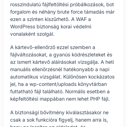
rosszindulatú fájlfeltöltési próbálkozások, bot
forgalom és néhány brute force támadás már
ezen a szinten kiszűrhető. A WAF a
WordPress biztonság korai védelmi
vonalaként szolgál.
A kártevő-ellenőrző ezzel szemben a
fájlváltozásokat, a gyanús kódrészleteket és
az ismert kártevő aláírásokat vizsgálja. A heti
manuális ellenőrzésnél hatékonyabb a napi
automatikus vizsgálat. Különösen kockázatos
jel, ha a wp-content/uploads könyvtárban
futtatható fájl található. Normális esetben a
képfeltöltési mappában nem lehet PHP fájl.
A biztonsági bővítmény kiválasztásakor ne
csak a sok funkcióra figyelj, hanem arra is,