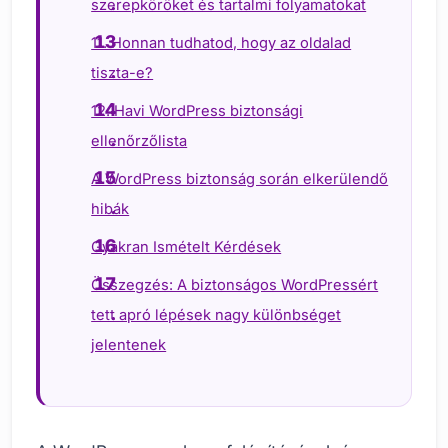
szerepköröket és tartalmi folyamatokat
11. Honnan tudhatod, hogy az oldalad
tiszta-e?
12. Havi WordPress biztonsági
ellenőrzőlista
A WordPress biztonság során elkerülendő
hibák
Gyakran Ismételt Kérdések
Összegzés: A biztonságos WordPressért
tett apró lépések nagy különbséget
jelentenek