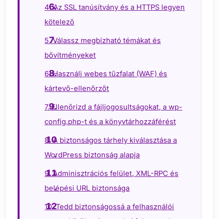
4. Az SSL tanúsítvány és a HTTPS legyen
kötelező
5. Válassz megbízható témákat és
bővítményeket
6. Használj webes tűzfalat (WAF) és
kártevő-ellenőrzőt
7. Ellenőrizd a fájljogosultságokat, a wp-
config.php-t és a könyvtárhozzáférést
8. A biztonságos tárhely kiválasztása a
WordPress biztonság alapja
9. Adminisztrációs felület, XML-RPC és
belépési URL biztonsága
10. Tedd biztonságossá a felhasználói