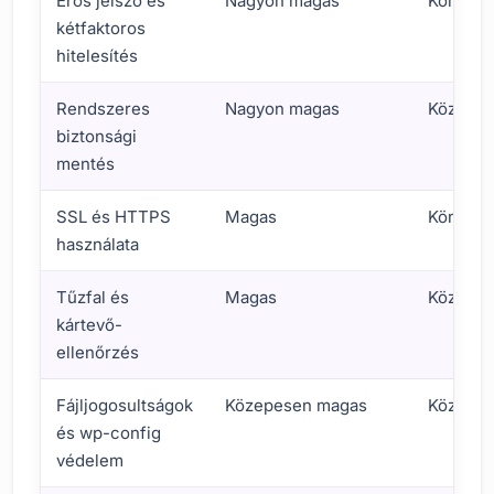
Erős jelszó és
Nagyon magas
Könnyű
kétfaktoros
hitelesítés
Rendszeres
Nagyon magas
Közepe
biztonsági
mentés
SSL és HTTPS
Magas
Könnyű
használata
Tűzfal és
Magas
Közepe
kártevő-
ellenőrzés
Fájljogosultságok
Közepesen magas
Közepe
és wp-config
védelem