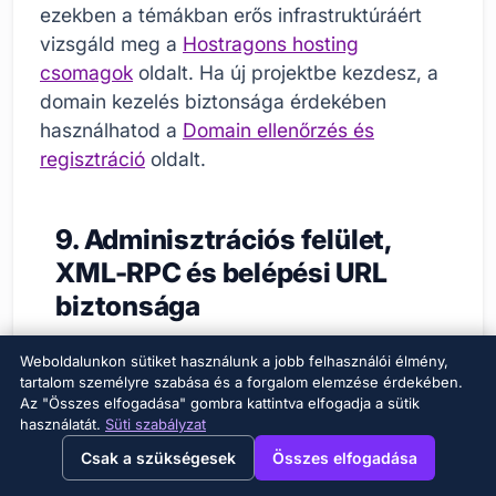
ezekben a témákban erős infrastruktúráért
vizsgáld meg a
Hostragons hosting
csomagok
oldalt. Ha új projektbe kezdesz, a
domain kezelés biztonsága érdekében
használhatod a
Domain ellenőrzés és
regisztráció
oldalt.
9. Adminisztrációs felület,
XML-RPC és belépési URL
biztonsága
A WordPress adminisztrációs felület a
Weboldalunkon sütiket használunk a jobb felhasználói élmény,
támadók egyik legkedveltebb célpontja. A
tartalom személyre szabása és a forgalom elemzése érdekében.
Az "Összes elfogadása" gombra kattintva elfogadja a sütik
belépési kísérletek korlátozása és a
használatát.
Süti szabályzat
kétfaktoros hitelesítés használata alapvető
→
×
View this page in English?
Csak a szükségesek
Összes elfogadása
lépés. Emellett néhány oldalon, ha nincs rá