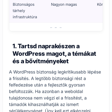
Biztonságos
Nagyon magas
Könnyű
tárhely
infrastruktúra
Gyors fontossági táblázat: Melyik intézkedés mennyire kri
1. Tartsd naprakészen a
WordPress magot, a témákat
és a bővítményeket
A WordPress biztonság legkritikusabb lépése
a frissítés. A legtöbb biztonsági rést a
felfedezése után a fejlesztők gyorsan
befoltozzák. Ha azonban a weboldal
tulajdonosa nem végzi el a frissítést, a
támadók kihasználhatják az ismert
sérülékenységet. Úgy kell ezt elképzelni,