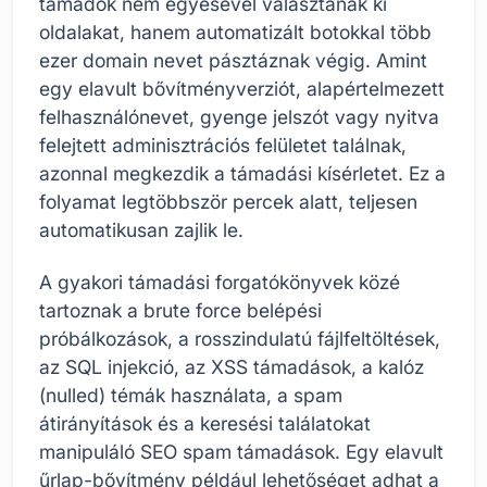
támadók nem egyesével választanak ki
oldalakat, hanem automatizált botokkal több
ezer domain nevet pásztáznak végig. Amint
egy elavult bővítményverziót, alapértelmezett
felhasználónevet, gyenge jelszót vagy nyitva
felejtett adminisztrációs felületet találnak,
azonnal megkezdik a támadási kísérletet. Ez a
folyamat legtöbbször percek alatt, teljesen
automatikusan zajlik le.
A gyakori támadási forgatókönyvek közé
tartoznak a brute force belépési
próbálkozások, a rosszindulatú fájlfeltöltések,
az SQL injekció, az XSS támadások, a kalóz
(nulled) témák használata, a spam
átirányítások és a keresési találatokat
manipuláló SEO spam támadások. Egy elavult
űrlap-bővítmény például lehetőséget adhat a