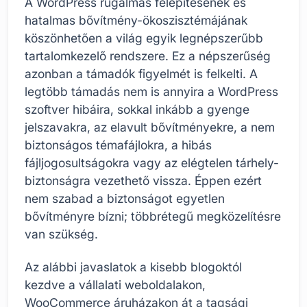
A WordPress rugalmas felépítésének és
hatalmas bővítmény-ökoszisztémájának
köszönhetően a világ egyik legnépszerűbb
tartalomkezelő rendszere. Ez a népszerűség
azonban a támadók figyelmét is felkelti. A
legtöbb támadás nem is annyira a WordPress
szoftver hibáira, sokkal inkább a gyenge
jelszavakra, az elavult bővítményekre, a nem
biztonságos témafájlokra, a hibás
fájljogosultságokra vagy az elégtelen tárhely-
biztonságra vezethető vissza. Éppen ezért
nem szabad a biztonságot egyetlen
bővítményre bízni; többrétegű megközelítésre
van szükség.
Az alábbi javaslatok a kisebb blogoktól
kezdve a vállalati weboldalakon,
WooCommerce áruházakon át a tagsági