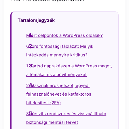
Tartalomjegyzék
Miért célpontok a WordPress oldalak?
Gyors fontossági táblázat: Melyik
intézkedés mennyire kritikus?
1. Tartsd naprakészen a WordPress magot,
a témákat és a bővítményeket
2. Használj erős jelszót, egyedi
felhasználónevet és kétfaktoros
hitelesítést (2FA)
3. Készíts rendszeres és visszaállítható
biztonsági mentési tervet