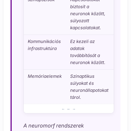
biztosít a
mecha
neuronok között,
kapcs
súlyozott
kapcsolatokat.
Kommunikációs
Ez kezeli az
Aszink
infrastruktúra
adatok
kommu
továbbítását a
esemé
neuronok között.
átvitel
Memóriaelemek
Szinaptikus
Nagy s
súlyokat és
alacs
neuronállapotokat
energi
tárol.
Neuromorf rendszerek szerkezete: alapvető össze
A neuromorf rendszerek