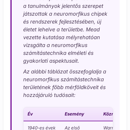
a tanulmányok jelentős szerepet
játszottak a neuromorfikus chipek
és rendszerek fejlesztésében, új
életet lehelve a területbe. Mead
vezette kutatása mélyrehatóan
vizsgálta a neuromorfikus
számítástechnika elméleti és
gyakorlati aspektusait.
Az alábbi táblázat összefoglalja a
neuromorfikus számítástechnika
területének főbb mérföldköveit és
hozzájáruló tudósait:
Év
Esemény
Közreműköd
1940-es évek
Az első
Warren