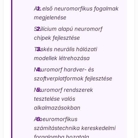
Az első neuromorfikus fogalmak
megjelenése
Szilícium alapú neuromorf
chipek fejlesztése
Tüskés neurális hálózati
modellek létrehozása
Neuromorf hardver- és
szoftverplatformok fejlesztése
Neuromorf rendszerek
tesztelése valós
alkalmazásokban
A neuromorfikus
számítástechnika kereskedelmi
forgalomba hozatala