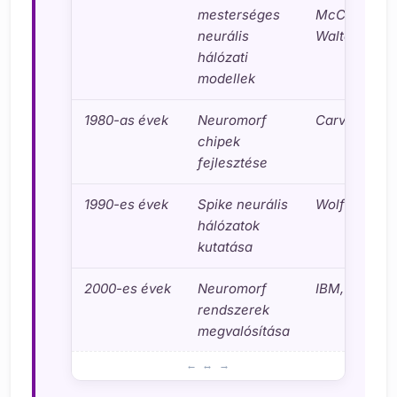
mesterséges
McCulloch,
neurális
Walter Pitts
hálózati
modellek
1980-as évek
Neuromorf
Carver Mea
chipek
fejlesztése
1990-es évek
Spike neurális
Wolfgang M
hálózatok
kutatása
2000-es évek
Neuromorf
IBM, Intel, H
rendszerek
megvalósítása
A neuromorfikus számítástechnika kezdetei