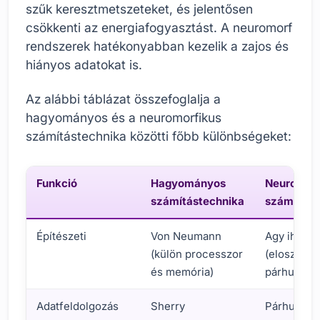
szűk keresztmetszeteket, és jelentősen
csökkenti az energiafogyasztást. A neuromorf
rendszerek hatékonyabban kezelik a zajos és
hiányos adatokat is.
Az alábbi táblázat összefoglalja a
hagyományos és a neuromorfikus
számítástechnika közötti főbb különbségeket:
Funkció
Hagyományos
Neuromor
számítástechnika
számítást
Építészeti
Von Neumann
Agy ihlette
(külön processzor
(elosztott,
és memória)
párhuzamo
Adatfeldolgozás
Sherry
Párhuzam