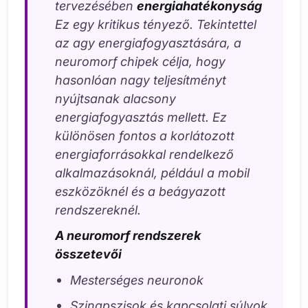
tervezésében
energiahatékonyság
Ez egy kritikus tényező. Tekintettel
az agy energiafogyasztására, a
neuromorf chipek célja, hogy
hasonlóan nagy teljesítményt
nyújtsanak alacsony
energiafogyasztás mellett. Ez
különösen fontos a korlátozott
energiaforrásokkal rendelkező
alkalmazásoknál, például a mobil
eszközöknél és a beágyazott
rendszereknél.
A neuromorf rendszerek
összetevői
Mesterséges neuronok
Szinapszisok és kapcsolati súlyok