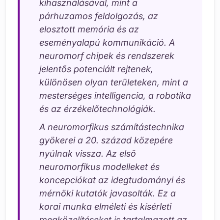
kihasználásával, mint a
párhuzamos feldolgozás, az
elosztott memória és az
eseményalapú kommunikáció. A
neuromorf chipek és rendszerek
jelentős potenciált rejtenek,
különösen olyan területeken, mint a
mesterséges intelligencia, a robotika
és az érzékelőtechnológiák.
A neuromorfikus számítástechnika
gyökerei a 20. század közepére
nyúlnak vissza. Az első
neuromorfikus modelleket és
koncepciókat az idegtudományi és
mérnöki kutatók javasolták. Ez a
korai munka elméleti és kísérleti
megközelítéseket is tartalmazott az