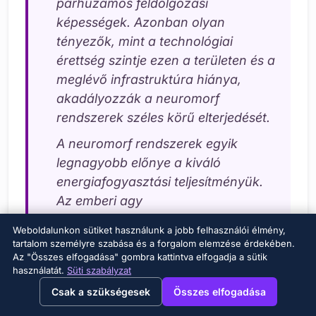
párhuzamos feldolgozási
képességek. Azonban olyan
tényezők, mint a technológiai
érettség szintje ezen a területen és a
meglévő infrastruktúra hiánya,
akadályozzák a neuromorf
rendszerek széles körű elterjedését.
A neuromorf rendszerek egyik
legnagyobb előnye a kiváló
energiafogyasztási teljesítményük.
Az emberi agy
energiahatékonyságán alapulva
Weboldalunkon sütiket használunk a jobb felhasználói élmény,
ezek a rendszerek jelentősen
tartalom személyre szabása és a forgalom elemzése érdekében.
kevesebb energiát fogyasztanak
Az "Összes elfogadása" gombra kattintva elfogadja a sütik
használatát.
Süti szabályzat
összetett problémák megoldása
→
×
View this page in English?
Csak a szükségesek
Összes elfogadása
során. Ez különösen előnyös olyan
alkalmazásoknál, ahol korlátozottak