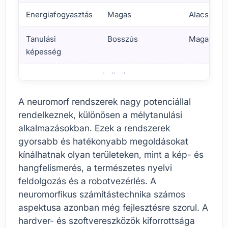
Energiafogyasztás
Magas
Alacsony
Tanulási
Bosszús
Magas (ada
képesség
Mi a neuromorfikus számítástechnika? Alapfogalmak
A neuromorf rendszerek nagy potenciállal
rendelkeznek, különösen a mélytanulási
alkalmazásokban. Ezek a rendszerek
gyorsabb és hatékonyabb megoldásokat
kínálhatnak olyan területeken, mint a kép- és
hangfelismerés, a természetes nyelvi
feldolgozás és a robotvezérlés. A
neuromorfikus számítástechnika számos
aspektusa azonban még fejlesztésre szorul. A
hardver- és szoftvereszközök kiforrottsága