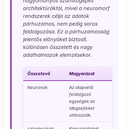
hagyományos számítógépes
architektúráktól, mivel a neuromorf
rendszerek célja az adatok
párhuzamos, nem pedig soros
feldolgozása. Ez a párhuzamosság
jelentős előnyöket biztosít,
különösen összetett és nagy
adathalmazok elemzésekor.
Összetevő
Magyarázat
Főbb j
Neuronok
Az alapvető
Tüzelé
feldolgozó
szinap
egységek az
idegsejteket
utánozzák.
szinapszisok
Kapcsolatokat
Tanulá