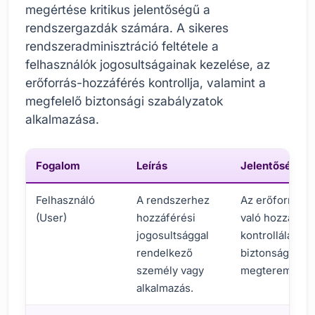
megértése kritikus jelentőségű a
rendszergazdák számára. A sikeres
rendszeradminisztráció feltétele a
felhasználók jogosultságainak kezelése, az
erőforrás-hozzáférés kontrollja, valamint a
megfelelő biztonsági szabályzatok
alkalmazása.
Fogalom
Leírás
Jelentősége
Felhasználó
A rendszerhez
Az erőforráso
(User)
hozzáférési
való hozzáféré
jogosultsággal
kontrollálása,
rendelkező
biztonság
személy vagy
megteremtése
alkalmazás.