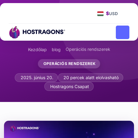
$
USD
Operációs rendszerek
Kezdőlap
blog
OPERÁCIÓS RENDSZEREK
Felhasználói és Csoportkezelés Linux
2025. június 20.
20 percek alatt elolvasható
Hostragons Csapat