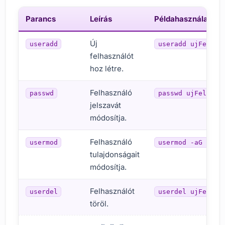
Parancs
Leírás
Példahasználat
Új
useradd
useradd ujFelhas
felhasználót
hoz létre.
Felhasználó
passwd
passwd ujFelhasz
jelszavát
módosítja.
Felhasználó
usermod
usermod -aG csop
tulajdonságait
módosítja.
Felhasználót
userdel
userdel ujFelhas
töröl.
Felhasználó létrehozása és jogosultságok beállítása lépés