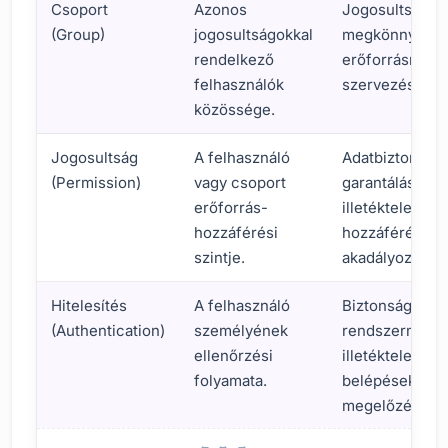
Csoport
Azonos
Jogosultságke
(Group)
jogosultságokkal
megkönnyítése
rendelkező
erőforrásmego
felhasználók
szervezése.
közössége.
Jogosultság
A felhasználó
Adatbiztonság
(Permission)
vagy csoport
garantálása,
erőforrás-
illetéktelen
hozzáférési
hozzáférés
szintje.
akadályozása.
Hitelesítés
A felhasználó
Biztonságos
(Authentication)
személyének
rendszerműkö
ellenőrzési
illetéktelen
folyamata.
belépések
megelőzése.
Alapfogalmak és felhasználótípusok