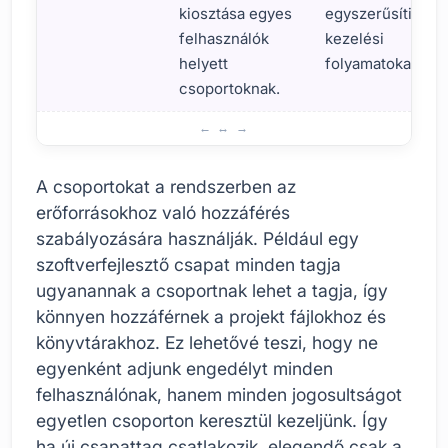
kiosztása egyes
egyszerűsíti a
felhasználók
kezelési
helyett
folyamatokat.
csoportoknak.
Csoportkezelés: Alapvető jellemzők és előnyök
A csoportokat a rendszerben az
erőforrásokhoz való hozzáférés
szabályozására használják. Például egy
szoftverfejlesztő csapat minden tagja
ugyanannak a csoportnak lehet a tagja, így
könnyen hozzáférnek a projekt fájlokhoz és
könyvtárakhoz. Ez lehetővé teszi, hogy ne
egyenként adjunk engedélyt minden
felhasználónak, hanem minden jogosultságot
egyetlen csoporton keresztül kezeljünk. Így
ha új csapattag csatlakozik, elegendő csak a