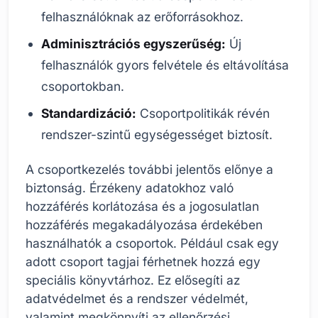
felhasználóknak az erőforrásokhoz.
Adminisztrációs egyszerűség:
Új
felhasználók gyors felvétele és eltávolítása
csoportokban.
Standardizáció:
Csoportpolitikák révén
rendszer-szintű egységességet biztosít.
A csoportkezelés további jelentős előnye a
biztonság. Érzékeny adatokhoz való
hozzáférés korlátozása és a jogosulatlan
hozzáférés megakadályozása érdekében
használhatók a csoportok. Például csak egy
adott csoport tagjai férhetnek hozzá egy
speciális könyvtárhoz. Ez elősegíti az
adatvédelmet és a rendszer védelmét,
valamint megkönnyíti az ellenőrzési