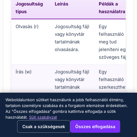
Jogosultság
Leírás
Példák a
típus
használatra
Olvasás (r)
Jogosultság fájl
Egy
vagy könyvtár
felhasználó
tartalmának
meg tud
olvasására.
jeleníteni egy
szöveges fájlt.
Írás (w)
Jogosultság fájl
Egy
vagy könyvtár
felhasználó
tartalmának
szerkeszthet
módosítására.
egy
Weboldalunkon sütiket használunk a jobb felhasználói élmény,
konfigurációs
tartalom személyre szabása és a forgalom elemzése érdekében.
fájlt.
Az "Összes elfogadása" gombra kattintva elfogadja a sütik
használatát.
Süti szabályzat
→
×
View this page in English?
Futtatás (x)
Jogosultság fájl
Egy
Csak a szükségesek
Összes elfogadása
futtatására vagy
felhasználó