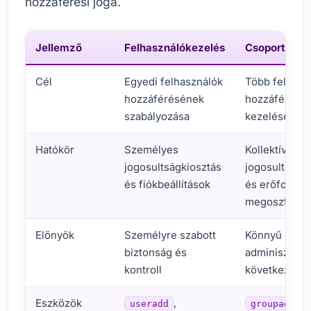
hozzáférési joga.
Jellemző
Felhasználókezelés
Csoportkeze
Cél
Egyedi felhasználók
Több felhasz
hozzáférésének
hozzáférésé
szabályozása
kezelése
Hatókör
Személyes
Kollektív
jogosultságkiosztás
jogosultságk
és fiókbeállítások
és erőforrás
megosztás
Előnyök
Személyre szabott
Könnyű
biztonság és
adminisztrác
kontroll
következete
Eszközök
,
,
useradd
groupadd