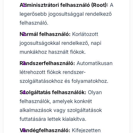
Adminisztrátori felhasználó (Root):
A
legerősebb jogosultsággal rendelkező
felhasználó.
Normál felhasználó:
Korlátozott
jogosultságokkal rendelkező, napi
munkákhoz használt fiókok.
Rendszerfelhasználó:
Automatikusan
létrehozott fiókok rendszer-
szolgáltatásokhoz és folyamatokhoz.
Szolgáltatás felhasználók:
Olyan
felhasználók, amelyek konkrét
alkalmazások vagy szolgáltatások
futtatására lettek kialakítva.
Vendégfelhasználó:
Kifejezetten