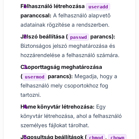
Felhasználó létrehozása
useradd
paranccsal:
A felhasználó alapvető
adatainak rögzítése a rendszerben.
Jelszó beállítása (
parancs):
passwd
Biztonságos jelszó meghatározása és
hozzárendelése a felhasználó számára.
Csoporttagság meghatározása
(
parancs):
Megadja, hogy a
usermod
felhasználó mely csoportokhoz fog
tartozni.
Home könyvtár létrehozása:
Egy
könyvtár létrehozása, ahol a felhasználó
személyes fájlokat tárolhat.
Jogosultság beállítások (
,
chmod
chown