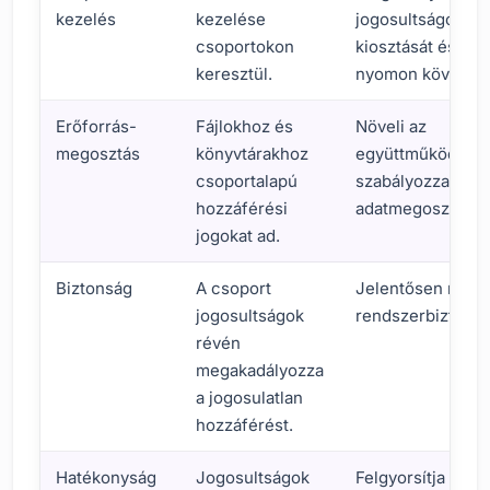
kezelés
kezelése
jogosultságok
csoportokon
kiosztását és
keresztül.
nyomon követésé
Erőforrás-
Fájlokhoz és
Növeli az
megosztás
könyvtárakhoz
együttműködést 
csoportalapú
szabályozza az
hozzáférési
adatmegosztást.
jogokat ad.
Biztonság
A csoport
Jelentősen növel
jogosultságok
rendszerbiztonsá
révén
megakadályozza
a jogosulatlan
hozzáférést.
Hatékonyság
Jogosultságok
Felgyorsítja és