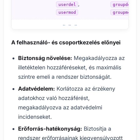
,
,
userdel
groupdel
usermod
groupmod
A Linux rendszerekben a felhasználó- és csoportkezelés 
A felhasználó- és csoportkezelés előnyei
Biztonság növelése:
Megakadályozza az
illetéktelen hozzáféréseket, és maximális
szintre emeli a rendszer biztonságát.
Adatvédelem:
Korlátozza az érzékeny
adatokhoz való hozzáférést,
megakadályozva az adatvédelmi
incidenseket.
Erőforrás-hatékonyság:
Biztosítja a
rendszer erőforrásainak kiegyensúlyozott