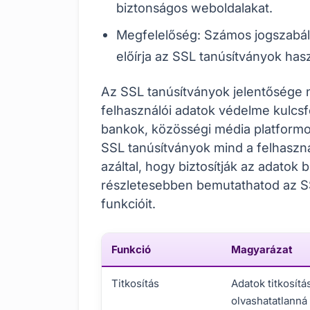
biztonságos weboldalakat.
Megfelelőség: Számos jogszabály
előírja az SSL tanúsítványok hasz
Az SSL tanúsítványok jelentősége nö
felhasználói adatok védelme kulcs
bankok, közösségi média platform
SSL tanúsítványok mind a felhaszná
azáltal, hogy biztosítják az adatok 
részletesebben bemutathatod az SS
funkcióit.
Funkció
Magyarázat
Titkosítás
Adatok titkosítá
olvashatatlanná 