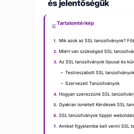
és jelentőségük
Tartalomtérkép
Mik azok az SSL tanúsítványok? Főb
Miért van szükséged SSL tanúsítvá
Az SSL tanúsítványok típusai és kü
Testreszabott SSL tanúsítványo
Szervezeti Tanúsítványok
Hogyan szerezzünk SSL tanúsítvány
Gyakran Ismételt Kérdések SSL tan
SSL tanúsítványok tippjei weboldal
Amiket figyelembe kell venni SSL t