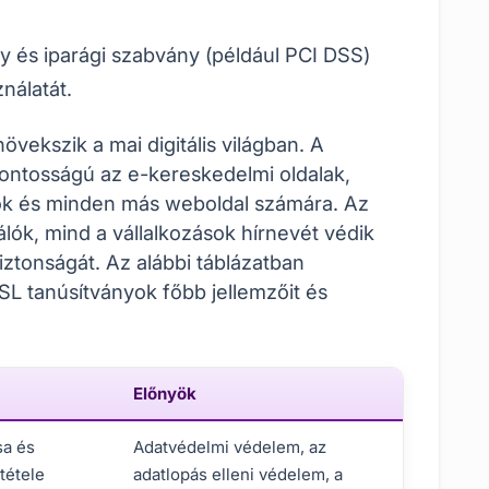
 és iparági szabvány (például PCI DSS)
nálatát.
vekszik a mai digitális világban. A
fontosságú az e-kereskedelmi oldalak,
ok és minden más weboldal számára. Az
lók, mind a vállalkozások hírnevét védik
biztonságát. Az alábbi táblázatban
L tanúsítványok főbb jellemzőit és
Előnyök
sa és
Adatvédelmi védelem, az
tétele
adatlopás elleni védelem, a