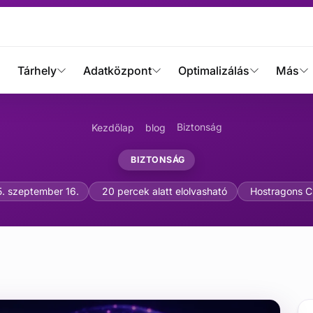
Tárhely
Adatközpont
Optimalizálás
Más
Biztonság
Kezdőlap
blog
BIZTONSÁG
amit az SSL tanúsítványok
. szeptember 16.
20 percek alatt elolvasható
Hostragons C