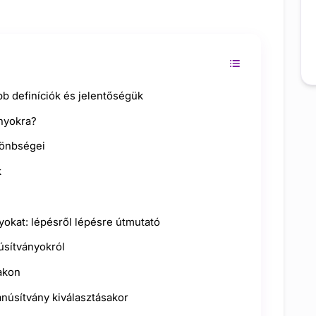
b definíciók és jelentőségük
nyokra?
lönbségei
k
okat: lépésről lépésre útmutató
úsítványokról
akon
anúsítvány kiválasztásakor