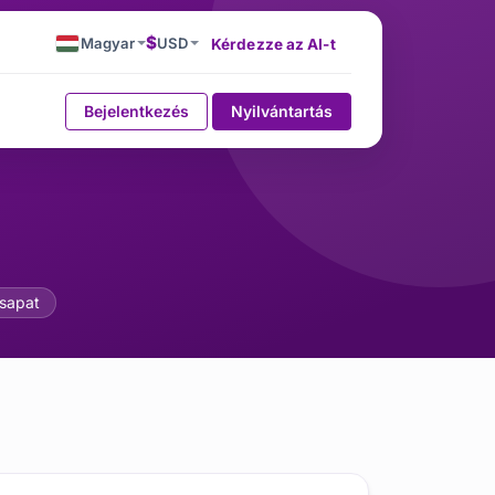
$
Magyar
USD
Kérdezze az AI-t
Bejelentkezés
Nyilvántartás
ról tudni kell
sapat