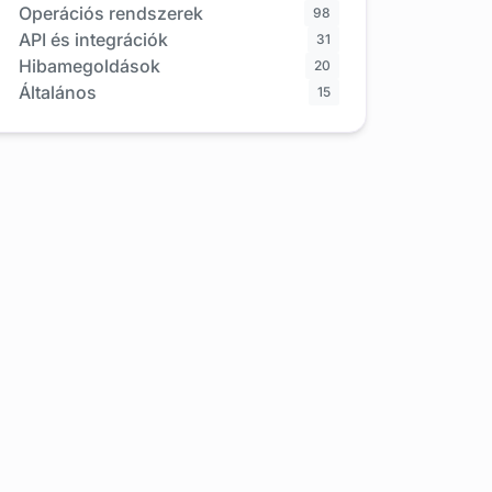
Operációs rendszerek
98
API és integrációk
31
Hibamegoldások
20
Általános
15