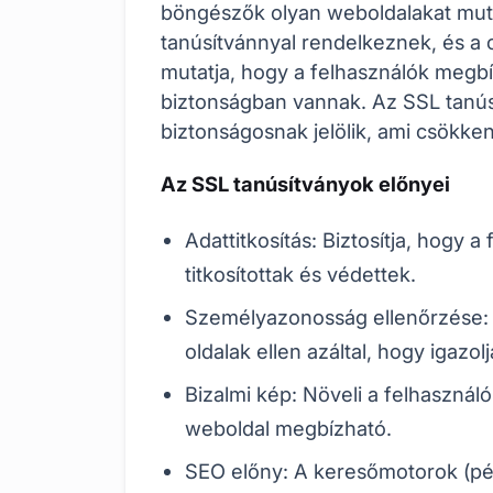
böngészők olyan weboldalakat mut
tanúsítvánnyal rendelkeznek, és a c
mutatja, hogy a felhasználók megbí
biztonságban vannak. Az SSL tanús
biztonságosnak jelölik, ami csökken
Az SSL tanúsítványok előnyei
Adattitkosítás: Biztosítja, hogy a
titkosítottak és védettek.
Személyazonosság ellenőrzése: 
oldalak ellen azáltal, hogy igazol
Bizalmi kép: Növeli a felhasznál
weboldal megbízható.
SEO előny: A keresőmotorok (pél