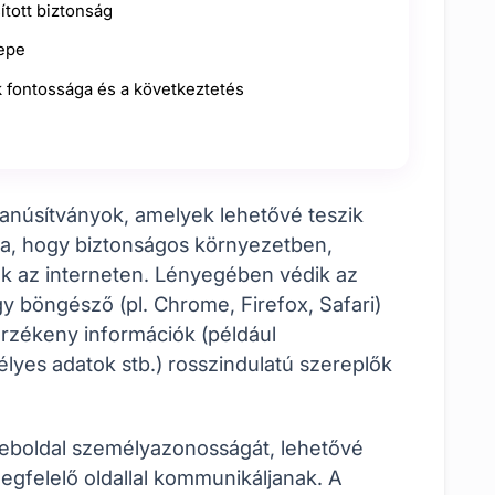
ított biztonság
repe
 fontossága és a következtetés
s tanúsítványok, amelyek lehetővé teszik
a, hogy biztonságos környezetben,
ak az interneten. Lényegében védik az
 böngésző (pl. Chrome, Firefox, Safari)
rzékeny információk (például
élyes adatok stb.) rosszindulatú szereplők
weboldal személyazonosságát, lehetővé
egfelelő oldallal kommunikáljanak. A