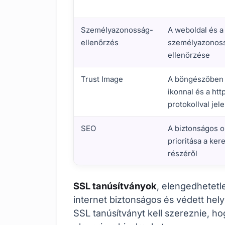
Személyazonosság-
A weboldal és a
ellenőrzés
személyazonos
ellenőrzése
Trust Image
A böngészőben 
ikonnal és a htt
protokollval jel
SEO
A biztonságos o
prioritása a ke
részéről
Mik azok az SSL tanúsítványok? Főbb defi
SSL tanúsítványok
, elengedhetetl
internet biztonságos és védett hel
SSL tanúsítványt kell szereznie, ho