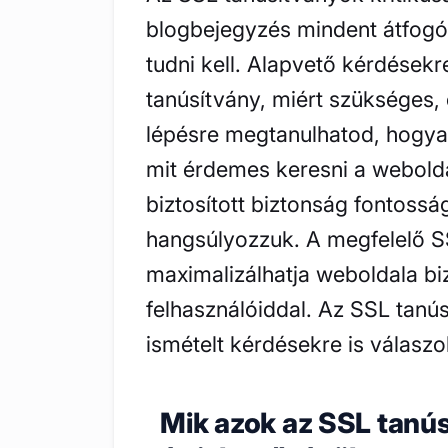
blogbejegyzés mindent átfogó 
tudni kell. Alapvető kérdésekre
tanúsítvány, miért szükséges, 
lépésre megtanulhatod, hogya
mit érdemes keresni a webold
biztosított biztonság fontosság
hangsúlyozzuk. A megfelelő SS
maximalizálhatja weboldala biz
felhasználóiddal. Az SSL tanú
ismételt kérdésekre is válaszo
Mik azok az SSL tanús