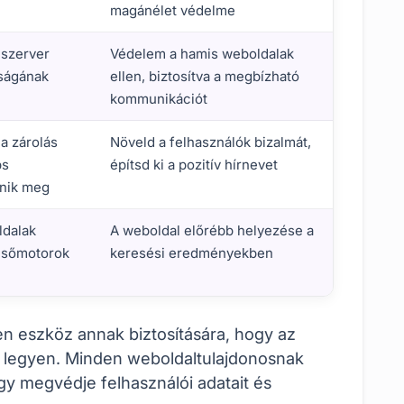
magánélet védelme
 szerver
Védelem a hamis weboldalak
ságának
ellen, biztosítva a megbízható
kommunikációt
a zárolás
Növeld a felhasználók bizalmát,
ps
építsd ki a pozitív hírnevet
enik meg
ldalak
A weboldal előrébb helyezése a
resőmotorok
keresési eredményekben
níciók és jelentőségük
en eszköz annak biztosítására, hogy az
y legyen. Minden weboldaltulajdonosnak
gy megvédje felhasználói adatait és